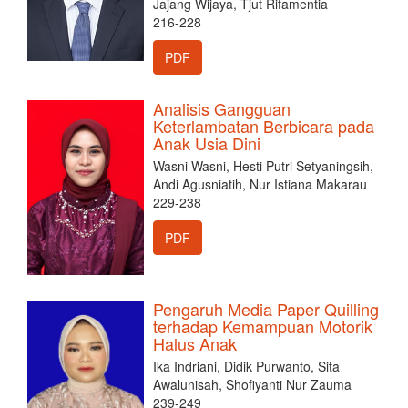
Jajang Wijaya, Tjut Rifamentia
216-228
PDF
Analisis Gangguan
Keterlambatan Berbicara pada
Anak Usia Dini
Wasni Wasni, Hesti Putri Setyaningsih,
Andi Agusniatih, Nur Istiana Makarau
229-238
PDF
Pengaruh Media Paper Quilling
terhadap Kemampuan Motorik
Halus Anak
Ika Indriani, Didik Purwanto, Sita
Awalunisah, Shofiyanti Nur Zauma
239-249