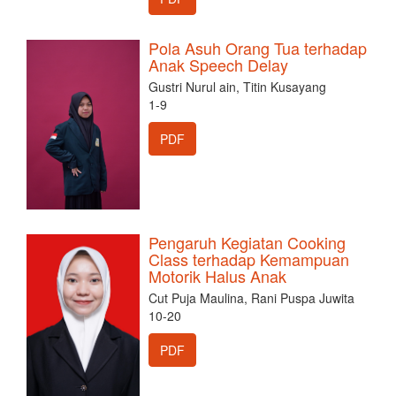
Pola Asuh Orang Tua terhadap
Anak Speech Delay
Gustri Nurul ain, Titin Kusayang
1-9
PDF
Pengaruh Kegiatan Cooking
Class terhadap Kemampuan
Motorik Halus Anak
Cut Puja Maulina, Rani Puspa Juwita
10-20
PDF