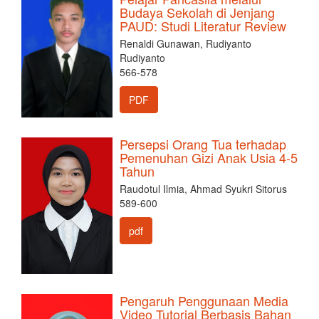
Budaya Sekolah di Jenjang
PAUD: Studi Literatur Review
Renaldi Gunawan, Rudiyanto
Rudiyanto
566-578
PDF
Persepsi Orang Tua terhadap
Pemenuhan Gizi Anak Usia 4-5
Tahun
Raudotul Ilmia, Ahmad Syukri Sitorus
589-600
pdf
Pengaruh Penggunaan Media
Video Tutorial Berbasis Bahan