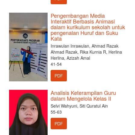
Pengembangan Media
Interaktif Berbasis Animasi
dalam kurikulum sekolah untuk
pengenalan Huruf dan Suku
Kata
Inrawulan Inrawulan, Ahmad Razak
Ahmad Razak, Rika Kurnia R, Herlina
Herlina, Azizah Amal
41-54
PDF
Analisis Keterampilan Guru
dalam Mengelola Kelas II
Selvi Wahyuni, Siti Quratul Ain
55-63
PDF