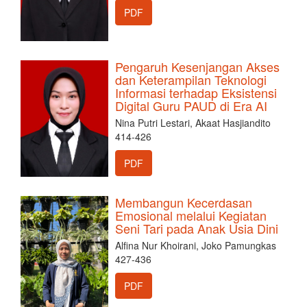
PDF
Pengaruh Kesenjangan Akses
dan Keterampilan Teknologi
Informasi terhadap Eksistensi
Digital Guru PAUD di Era AI
Nina Putri Lestari, Akaat Hasjiandito
414-426
PDF
Membangun Kecerdasan
Emosional melalui Kegiatan
Seni Tari pada Anak Usia Dini
Alfina Nur Khoirani, Joko Pamungkas
427-436
PDF