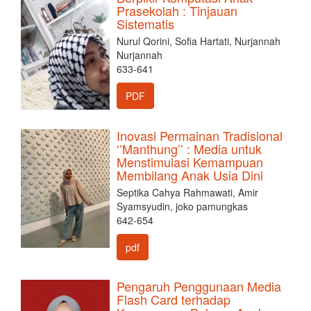
Prasekolah : Tinjauan
Sistematis
Nurul Qorini, Sofia Hartati, Nurjannah
Nurjannah
633-641
PDF
Inovasi Permainan Tradisional
‘’Manthung’’ : Media untuk
Menstimulasi Kemampuan
Membilang Anak Usia Dini
Septika Cahya Rahmawati, Amir
Syamsyudin, joko pamungkas
642-654
pdf
Pengaruh Penggunaan Media
Flash Card terhadap