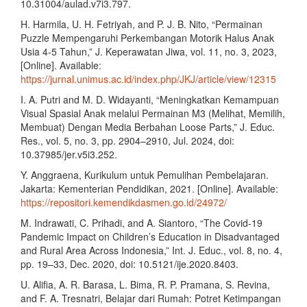
10.31004/aulad.v7i3.797.
H. Harmila, U. H. Fetriyah, and P. J. B. Nito, “Permainan
Puzzle Mempengaruhi Perkembangan Motorik Halus Anak
Usia 4-5 Tahun,” J. Keperawatan Jiwa, vol. 11, no. 3, 2023,
[Online]. Available:
https://jurnal.unimus.ac.id/index.php/JKJ/article/view/12315
I. A. Putri and M. D. Widayanti, “Meningkatkan Kemampuan
Visual Spasial Anak melalui Permainan M3 (Melihat, Memilih,
Membuat) Dengan Media Berbahan Loose Parts,” J. Educ.
Res., vol. 5, no. 3, pp. 2904–2910, Jul. 2024, doi:
10.37985/jer.v5i3.252.
Y. Anggraena, Kurikulum untuk Pemulihan Pembelajaran.
Jakarta: Kementerian Pendidikan, 2021. [Online]. Available:
https://repositori.kemendikdasmen.go.id/24972/
M. Indrawati, C. Prihadi, and A. Siantoro, “The Covid-19
Pandemic Impact on Children’s Education in Disadvantaged
and Rural Area Across Indonesia,” Int. J. Educ., vol. 8, no. 4,
pp. 19–33, Dec. 2020, doi: 10.5121/ije.2020.8403.
U. Alifia, A. R. Barasa, L. Bima, R. P. Pramana, S. Revina,
and F. A. Tresnatri, Belajar dari Rumah: Potret Ketimpangan