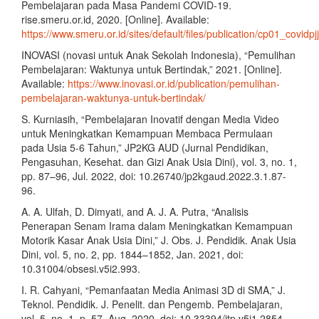
Pembelajaran pada Masa Pandemi COVID-19.
rise.smeru.or.id, 2020. [Online]. Available:
https://www.smeru.or.id/sites/default/files/publication/cp01_covidpj
INOVASI (novasi untuk Anak Sekolah Indonesia), “Pemulihan
Pembelajaran: Waktunya untuk Bertindak,” 2021. [Online].
Available:
https://www.inovasi.or.id/publication/pemulihan-
pembelajaran-waktunya-untuk-bertindak/
S. Kurniasih, “Pembelajaran Inovatif dengan Media Video
untuk Meningkatkan Kemampuan Membaca Permulaan
pada Usia 5-6 Tahun,” JP2KG AUD (Jurnal Pendidikan,
Pengasuhan, Kesehat. dan Gizi Anak Usia Dini), vol. 3, no. 1,
pp. 87–96, Jul. 2022, doi: 10.26740/jp2kgaud.2022.3.1.87-
96.
A. A. Ulfah, D. Dimyati, and A. J. A. Putra, “Analisis
Penerapan Senam Irama dalam Meningkatkan Kemampuan
Motorik Kasar Anak Usia Dini,” J. Obs. J. Pendidik. Anak Usia
Dini, vol. 5, no. 2, pp. 1844–1852, Jan. 2021, doi:
10.31004/obsesi.v5i2.993.
I. R. Cahyani, “Pemanfaatan Media Animasi 3D di SMA,” J.
Teknol. Pendidik. J. Penelit. dan Pengemb. Pembelajaran,
vol. 5, no. 1, p. 57, Aug. 2020, doi: 10.33394/jtp.v5i1.2854.