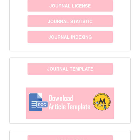
JOURNAL LICENSE
JOURNAL STATISTIC
JOURNAL INDEXING
template
JOURNAL TEMPLATE
sponsor