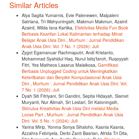
Similar Articles
Alya Sagita Yumarnis, Evie Palenewen, Malpaleni
Satriana, Tri Wahyuningsih, Makmun Makmun, Azainil
Azainil, Wilda Isna Kartika,
Efektivitas Media Fun Book
Berbasis Kearifan Lokal Kalimantan terhadap Minat
Belajar Anak Usia Dini
,
Murhum : Jurnal Pendidikan
Anak Usia Dini: Vol. 7 No. 1 (2026): Juli
Zygot Egamanuar Rachmaputri, Andi Kristanto,
Mohammad Syahidul Haq, Nurul Istiq'faroh, Ruqoyyah
Fitri, Yes Matheos Lasarus Malaikosa,
Gamifikasi
Berbasis Unplugged Coding untuk Meningkatkan
Keterlibatan dan Berpikir Komputasional Anak Usia
Dini
,
Murhum : Jurnal Pendidikan Anak Usia Dini: Vol.
7 No. 1 (2026): Juli
Dyah Siti Fitriyani, Sri Gandini, Septia Hidayah, Slamet
Muryanti, Nur Alimah, Sri Lestari, Sri Katoningsih,
Stimulus Kreativitas Anak Usia Dini melalui Media
Loose Part
,
Murhum : Jurnal Pendidikan Anak Usia
Dini: Vol. 5 No. 1 (2024): Juli
Yarina Mirip, Yonma Sonya Sihaloho, Kasnia Kasnia,
Azzahra Febriyela, Derbi Zanti Basrian, Afrida Tri Dita,