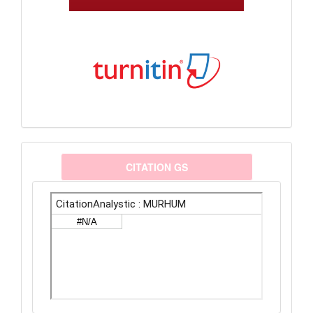
citationanalystic
CITATION GS