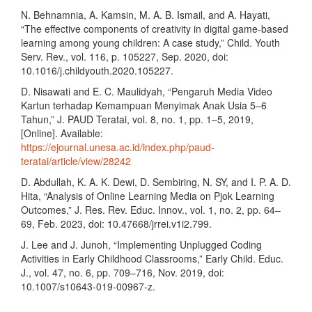
N. Behnamnia, A. Kamsin, M. A. B. Ismail, and A. Hayati,
“The effective components of creativity in digital game-based
learning among young children: A case study,” Child. Youth
Serv. Rev., vol. 116, p. 105227, Sep. 2020, doi:
10.1016/j.childyouth.2020.105227.
D. Nisawati and E. C. Maulidyah, “Pengaruh Media Video
Kartun terhadap Kemampuan Menyimak Anak Usia 5–6
Tahun,” J. PAUD Teratai, vol. 8, no. 1, pp. 1–5, 2019,
[Online]. Available:
https://ejournal.unesa.ac.id/index.php/paud-
teratai/article/view/28242
D. Abdullah, K. A. K. Dewi, D. Sembiring, N. SY, and I. P. A. D.
Hita, “Analysis of Online Learning Media on Pjok Learning
Outcomes,” J. Res. Rev. Educ. Innov., vol. 1, no. 2, pp. 64–
69, Feb. 2023, doi: 10.47668/jrrei.v1i2.799.
J. Lee and J. Junoh, “Implementing Unplugged Coding
Activities in Early Childhood Classrooms,” Early Child. Educ.
J., vol. 47, no. 6, pp. 709–716, Nov. 2019, doi:
10.1007/s10643-019-00967-z.