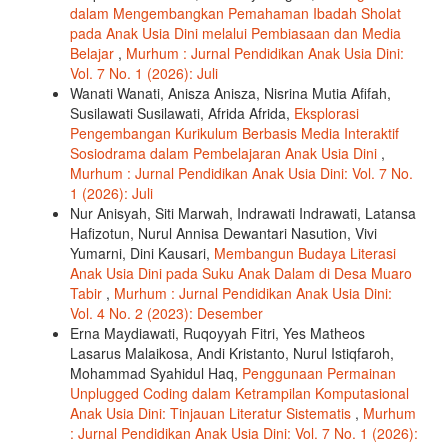
dalam Mengembangkan Pemahaman Ibadah Sholat
pada Anak Usia Dini melalui Pembiasaan dan Media
Belajar
,
Murhum : Jurnal Pendidikan Anak Usia Dini:
Vol. 7 No. 1 (2026): Juli
Wanati Wanati, Anisza Anisza, Nisrina Mutia Afifah,
Susilawati Susilawati, Afrida Afrida,
Eksplorasi
Pengembangan Kurikulum Berbasis Media Interaktif
Sosiodrama dalam Pembelajaran Anak Usia Dini
,
Murhum : Jurnal Pendidikan Anak Usia Dini: Vol. 7 No.
1 (2026): Juli
Nur Anisyah, Siti Marwah, Indrawati Indrawati, Latansa
Hafizotun, Nurul Annisa Dewantari Nasution, Vivi
Yumarni, Dini Kausari,
Membangun Budaya Literasi
Anak Usia Dini pada Suku Anak Dalam di Desa Muaro
Tabir
,
Murhum : Jurnal Pendidikan Anak Usia Dini:
Vol. 4 No. 2 (2023): Desember
Erna Maydiawati, Ruqoyyah Fitri, Yes Matheos
Lasarus Malaikosa, Andi Kristanto, Nurul Istiqfaroh,
Mohammad Syahidul Haq,
Penggunaan Permainan
Unplugged Coding dalam Ketrampilan Komputasional
Anak Usia Dini: Tinjauan Literatur Sistematis
,
Murhum
: Jurnal Pendidikan Anak Usia Dini: Vol. 7 No. 1 (2026):