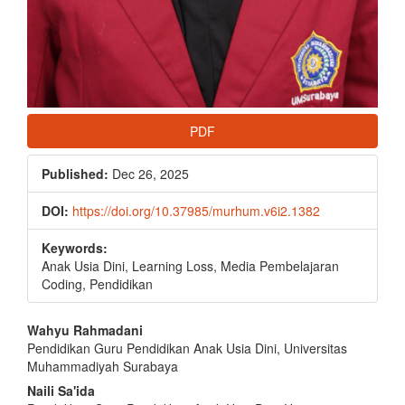
PDF
Published:
Dec 26, 2025
DOI:
https://doi.org/10.37985/murhum.v6i2.1382
Keywords:
Anak Usia Dini, Learning Loss, Media Pembelajaran
Coding, Pendidikan
Main
Wahyu Rahmadani
Pendidikan Guru Pendidikan Anak Usia Dini, Universitas
Article
Muhammadiyah Surabaya
Content
Naili Sa'ida