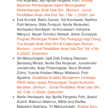
Fitri Anjarwati, Ayu Aprilia Pangestu Putri,
Strategi
Asesmen Pembelajaran dalam Meningkatkan
Perkembangan Anak Usia Dini
,
Murhum : Jurnal
Pendidikan Anak Usia Dini: Vol. 7 No. 1 (2026): Juli
Euis Kurniati, Badru Zaman, Yuli Kurniawati, Nadhira
Putri Adriana, Shifa Zeniputri, Novita Wulandari,
Nurhayatul Kamaliyah, Iis Komalasari, Indriyana
Wahyuni, Aisyah Durrotun Nafisah, Anbar Zumayyah,
Program Bimbingan Praktik Play Pedagogy bagi Orang
Tua dengan Anak Usia Dini di Lingkungan Rumah
,
Murhum : Jurnal Pendidikan Anak Usia Dini: Vol. 4 No.
2 (2023): Desember
Siti Wahyuningsih, Upik Elok Endang Rasmani,
Bambang Winarji, Novita Eka Nurjanah, Jumiatmoko
Jumiatmoko, Anjar Fitrianingtyas, Nurul Shofiatin
Zuhro, Yuanita Kristiani Wahyu Widiastuti, Putri
Agustina,
Sosialisasi Kualitas Manajemen Lembaga
PAUD dalam Upaya Pemantapan Target Kurikulum
Merdeka
,
Murhum : Jurnal Pendidikan Anak Usia Dini:
Vol. 5 No. 2 (2024): Desember
Merlin Handayani, Ayu Aprilia Pangestu Putri, Azainil
Azainil, Makmun Makmun, Wilda Isna Kartika,
Malpaleni Sastriana, Tri Wahyuningsih,
Strategi Guru