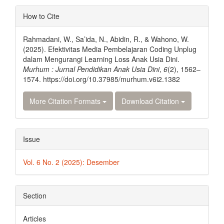
Article
How to Cite
Details
Rahmadani, W., Sa’ida, N., Abidin, R., & Wahono, W.
(2025). Efektivitas Media Pembelajaran Coding Unplug
dalam Mengurangi Learning Loss Anak Usia Dini.
Murhum : Jurnal Pendidikan Anak Usia Dini
,
6
(2), 1562–
1574. https://doi.org/10.37985/murhum.v6i2.1382
More Citation Formats
Download Citation
Issue
Vol. 6 No. 2 (2025): Desember
Section
Articles