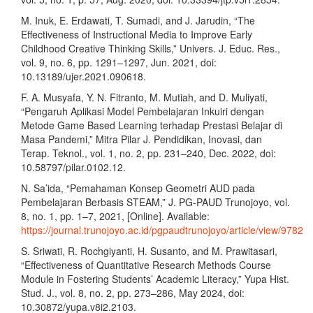
M. Inuk, E. Erdawati, T. Sumadi, and J. Jarudin, “The
Effectiveness of Instructional Media to Improve Early
Childhood Creative Thinking Skills,” Univers. J. Educ. Res.,
vol. 9, no. 6, pp. 1291–1297, Jun. 2021, doi:
10.13189/ujer.2021.090618.
F. A. Musyafa, Y. N. Fitranto, M. Mutiah, and D. Muliyati,
“Pengaruh Aplikasi Model Pembelajaran Inkuiri dengan
Metode Game Based Learning terhadap Prestasi Belajar di
Masa Pandemi,” Mitra Pilar J. Pendidikan, Inovasi, dan
Terap. Teknol., vol. 1, no. 2, pp. 231–240, Dec. 2022, doi:
10.58797/pilar.0102.12.
N. Sa’ida, “Pemahaman Konsep Geometri AUD pada
Pembelajaran Berbasis STEAM,” J. PG-PAUD Trunojoyo, vol.
8, no. 1, pp. 1–7, 2021, [Online]. Available:
https://journal.trunojoyo.ac.id/pgpaudtrunojoyo/article/view/9782
S. Sriwati, R. Rochgiyanti, H. Susanto, and M. Prawitasari,
“Effectiveness of Quantitative Research Methods Course
Module in Fostering Students’ Academic Literacy,” Yupa Hist.
Stud. J., vol. 8, no. 2, pp. 273–286, May 2024, doi:
10.30872/yupa.v8i2.2103.