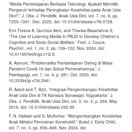
“Media Pembelajaran Berbasis Teknologi: Apakah Memiliki
Pengaruh terhadap Peningkatan Kreativitas pada Anak Usia
Dini?,” J. Obs. J. Pendidik. Anak Usia Dini, vol. 7, no. 6, pp.
7253–7261, Dec. 2023, doi: 10.31004/obsesi.v7i6.5728.
Erni Tresna A, Qurrotul Aeni, and Tharisa Basariahna S,
“The Use of Learning Media In PAUD to Develop Children’s
Cognitive and Socio-Social Abilities,” Feel. J. Couns.
Psychol., vol. 1, no. 2, pp. 109–122, Nov. 2024, doi:
10.61166/feelings.v1i2.9.
A. Asmuni, “Problematika Pembelajaran Daring di Masa
Pandemi Covid-19 dan Solusi Pemecahannya,” J.
Paedagogy, vol. 7, no. 4, p. 281, Oct. 2020, doi:
10.33394/jp.v7i4.2941.
R. Astuti and T. Aziz, “Integrasi Pengembangan Kreativitas
Anak Usia Dini di TK Kanisius Sorowajan Yogyakarta,” J.
Obs. J. Pendidik. Anak Usia Dini, vol. 3, no. 2, p. 294, May
2019, doi: 10.31004/obsesi.v3i2.99.
F. N. Halisah and S. Muthohar, “Mengembangkan Kreativitas
Anak Melalui Permainan Konstruktif,” Aulad J. Early Child.,
vol. 7, no. 3, pp. 839–849, Nov. 2024, doi: