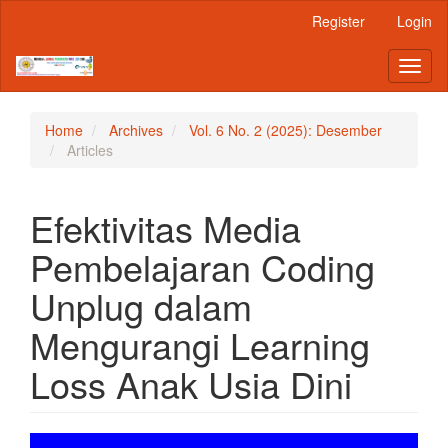
Main
Register
Login
Navigation
Main
Toggl
Content
naviga
Sidebar
Home
Archives
Vol. 6 No. 2 (2025): Desember
Articles
Efektivitas Media
Pembelajaran Coding
Unplug dalam
Mengurangi Learning
Loss Anak Usia Dini