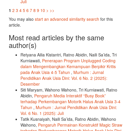
Juli
1
2
3
4
5
6
7
8
9
10
>
>>
You may also
start an advanced similarity search
for this
article.
Most read articles by the same
author(s)
Retyana Ailia Kistantri, Ratno Abidin, Naili Sa’ida, Tri
Kurniawati,
Penerapan Program Unplugged Coding
dalam Mengembangkan Kemampuan Berpikir Kritis
pada Anak Usia 4-5 Tahun
,
Murhum : Jurnal
Pendidikan Anak Usia Dini: Vol. 6 No. 2 (2025):
Desember
Siti Maryam, Wahono Wahono, Tri Kurniawati, Ratno
Abidin,
Pengaruh Media Interaktif “Busy Book”
terhadap Perkembangan Motorik Halus Anak Usia 3-4
Tahun
,
Murhum : Jurnal Pendidikan Anak Usia Dini:
Vol. 6 No. 1 (2025): Juli
Tatik Kusnaiyah, Naili Sa’ida, Ratno Abidin, Wahono
Wahono,
Pengaruh Permainan Konstruktif Magic Straw
terhadap Perkembangan Motorik Halus Anak Usia Dini