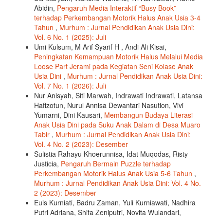
Abidin,
Pengaruh Media Interaktif “Busy Book”
terhadap Perkembangan Motorik Halus Anak Usia 3-4
Tahun
,
Murhum : Jurnal Pendidikan Anak Usia Dini:
Vol. 6 No. 1 (2025): Juli
Umi Kulsum, M Arif Syarif H , Andi Ali Kisai,
Peningkatan Kemampuan Motorik Halus Melalui Media
Loose Part Jerami pada Kegiatan Seni Kolase Anak
Usia Dini
,
Murhum : Jurnal Pendidikan Anak Usia Dini:
Vol. 7 No. 1 (2026): Juli
Nur Anisyah, Siti Marwah, Indrawati Indrawati, Latansa
Hafizotun, Nurul Annisa Dewantari Nasution, Vivi
Yumarni, Dini Kausari,
Membangun Budaya Literasi
Anak Usia Dini pada Suku Anak Dalam di Desa Muaro
Tabir
,
Murhum : Jurnal Pendidikan Anak Usia Dini:
Vol. 4 No. 2 (2023): Desember
Sulistia Rahayu Khoerunnisa, Idat Muqodas, Risty
Justicia,
Pengaruh Bermain Puzzle terhadap
Perkembangan Motorik Halus Anak Usia 5-6 Tahun
,
Murhum : Jurnal Pendidikan Anak Usia Dini: Vol. 4 No.
2 (2023): Desember
Euis Kurniati, Badru Zaman, Yuli Kurniawati, Nadhira
Putri Adriana, Shifa Zeniputri, Novita Wulandari,