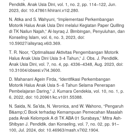
Pendidik. Anak Usia Dini, vol. 1, no. 2, pp. 114–122, Jun.
2023, doi: 10.47861/khirani.v1i2.280.
N. Atika and S. Wahyuni, “Implementasi Perkembangan
Motorik Halus Anak Usia Dini melalui Kegiatan Paper Quilling
di TK Nailun Najah,” Al-Isyraq J. Bimbingan, Penyuluhan, dan
Konseling Islam, vol. 6, no. 3, 2023, doi:
10.59027/alisyraq.v6i3.369.
T. R. Noor, “Optimalisasi Aktivitas Pengembangan Motorik
Halus Anak Usia Dini Usia 3-4 Tahun,” J. Obs. J. Pendidik.
Anak Usia Dini, vol. 7, no. 4, pp. 4336–4348, Aug. 2023, doi:
10.31004/obsesi.v7i4.3600.
D. Mahanani Agein Firda, “Identifikasi Perkembangan
Motorik Halus Anak Usia 5--6 Tahun Selama Penerapan
Pembelajaran Daring,” J. Kumara Cendekia, vol. 10, no. 1, p.
6, 2022, doi: 10.20961/kc.v10i1.55388.
N. Saida, N. Sa’ida, N. Veronica, and W. Wahono, “Pengaruh
B&amp;C Book terhadap Kemampuan Pemecahan Masalah
pada Anak Kelompok A di TK ABA 01 Surabaya,” Mitra Ash-
Shibyan J. Pendidik. dan Konseling, vol. 7, no. 02, pp. 91–
100, Jul. 2024, doi: 10.46963/mash.v7i02.1904.