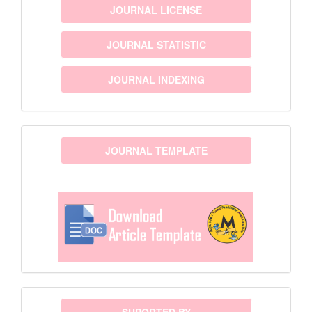
JOURNAL LICENSE
JOURNAL STATISTIC
JOURNAL INDEXING
template
JOURNAL TEMPLATE
sponsor
SUPORTED BY