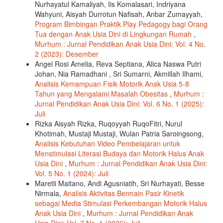
Nurhayatul Kamaliyah, Iis Komalasari, Indriyana
Wahyuni, Aisyah Durrotun Nafisah, Anbar Zumayyah,
Program Bimbingan Praktik Play Pedagogy bagi Orang
Tua dengan Anak Usia Dini di Lingkungan Rumah
,
Murhum : Jurnal Pendidikan Anak Usia Dini: Vol. 4 No.
2 (2023): Desember
Angel Rosi Amelia, Reva Septiana, Alica Naswa Putri
Johan, Nia Ramadhani , Sri Sumarni, Akmillah Ilhami,
Analisis Kemampuan Fisik Motorik Anak Usia 5-8
Tahun yang Mengalami Masalah Obesitas
,
Murhum :
Jurnal Pendidikan Anak Usia Dini: Vol. 6 No. 1 (2025):
Juli
Rizka Aisyah Rizka, Ruqoyyah RuqoFitri, Nurul
Khotimah, Mustaji Mustaji, Wulan Patria Saroingsong,
Analisis Kebutuhan Video Pembelajaran untuk
Menstimulasi Literasi Budaya dan Motorik Halus Anak
Usia Dini
,
Murhum : Jurnal Pendidikan Anak Usia Dini:
Vol. 5 No. 1 (2024): Juli
Maretli Maitano, Andi Agusniatih, Sri Nurhayati, Besse
Nirmala,
Analisis Aktivitas Bermain Pasir Kinetik
sebagai Media Stimulasi Perkembangan Motorik Halus
Anak Usia Dini
,
Murhum : Jurnal Pendidikan Anak