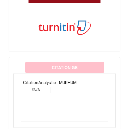
citationanalystic
CITATION GS