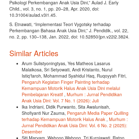
Psikologi Perkembangan Anak Usia Dini,” Aulad J. Early
Child., vol. 3, no. 1, pp. 20–28, Apr. 2020, doi:
10.31004/aulad.v3i1.45.
S. Etnawati, “Implementasi Teori Vygotsky terhadap
Perkembangan Bahasa Anak Usia Dini,” J. Pendidik., vol. 22,
no. 2, pp. 130–138, Jan. 2022, doi: 10.52850/jpn.v22i2.3824.
Similar Articles
Arum Sulistyoningtyas, Yes Matheos Lasarus
Malaikosa, Sri Setyowati, Andi Kristanto, Nurul
Istiq'faroh, Mohammad Syahidul Haq, Ruqoyyah Fitri,
Pengaruh Kegiatan Finger Painting terhadap
Kemampuan Motorik Halus Anak Usia Dini melalui
Pembelajaran Kreatif
,
Murhum : Jurnal Pendidikan
Anak Usia Dini: Vol. 7 No. 1 (2026): Juli
Ika Indriani, Didik Purwanto, Sita Awalunisah,
Shofiyanti Nur Zauma,
Pengaruh Media Paper Quilling
terhadap Kemampuan Motorik Halus Anak
,
Murhum :
Jurnal Pendidikan Anak Usia Dini: Vol. 6 No. 2 (2025):
Desember
Siti Maryam, Wahono Wahono, Tri Kurniawati, Ratno