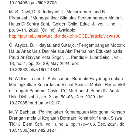
10.29408/jga.v5i02.3705.
M. S. Dewi, D. K. Indayani, L. Mukarromah, and B.
Firdausah, “Menggunting: Stimulus Perkembangan Motorik
Halus Di Sentra Seni,” Golden Child. Educ. J., vol. 1, no. 1,
pp. 9–14, 2020, [Online]. Available:
http://journal.unirow.ac.id/index.php/GCEJ/article/view/186
G. Asyipa, D. Hidayat, and Sutarjo, “Pengembangan Motorik
Halus Anak Usia Dini Melalui Alat Permainan Edukatif pada
Paud Ar-Rayyan Kota Bogor,” J. Pendidik. Luar Sekol., vol.
18, no. 1, pp. 22–29, May 2024, doi:
10.32832/jpls.v18i1.14841.
N. Widiastita and L. Anhusadar, “Bermain Playdough dalam
Meningkatkan Kecerdasan Visual-Spasial Melalui Home Visit
di Tengah Pandemi Covid-19,” Murhum J. Pendidik. Anak
Usia Dini, vol. 1, no. 2, pp. 50–63, Dec. 2020, doi:
10.37985/murhum.v1i2.17.
M. Y. Bachtiar, “Peningkatan Kemampuan Mengenal Konsep
Bilangan melalui Kegiatan Bermain Konstruktif untuk Siswa
TK,” J. Elem. Sch., vol. 4, no. 2, pp. 179–186, Dec. 2021, doi:
10.31539/joes.v4i2.3127.