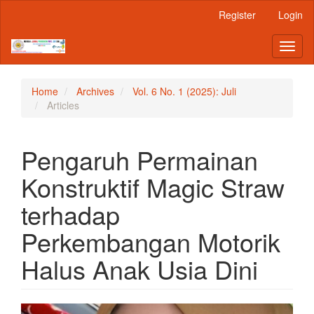
Main
Register
Login
Navigation
Main
Toggl
Content
naviga
Sidebar
Home
Archives
Vol. 6 No. 1 (2025): Juli
Articles
Pengaruh Permainan
Konstruktif Magic Straw
terhadap
Perkembangan Motorik
Halus Anak Usia Dini