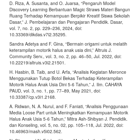
D. Riza, A. Susanta, and O. Juarsa, “Pengaruh Model
Discovery Learning Berbantuan Magic Straws Materi Bangun
Ruang Terhadap Kemampuan Berpikir Kreatif Siswa Sekolah
Dasar,” J. Pembelajaran dan Pengajaran Pendidik. Dasar,
vol. 7, no. 2, pp. 229–236, 2024, doi:
10.33369/dikdas.v7i2.35295.
Sandra Adetya and F. Gina, “Bermain origami untuk melatih
keterampilan motorik halus anak usia dini,” Altruis J.
Community Serv., vol. 3, no. 2, pp. 46–50, Jul. 2022, doi:
10.22219/altruis.v3i2.21501.
H. Hasbin, B. Taib, and U. Arfa, “Analisis Kegiatan Meronce
Menggunakan Tutup Botol Bekas Terhadap Keterampilan
Motorik Halus Anak Usia Dini 5-6 Tahun,” J. Ilm. CAHAYA
PAUD, vol. 3, no. 1, pp. 77–89, May 2021, doi:
10.33387/cp.v3i1.2168.
A. Ridwan, N. A. Nurul, and F. Faniati, “Analisis Penggunaan
Media Loose Part untuk Meningkatkan Kemampuan Motorik
Halus Anak Usia 5-6 Tahun,” Mitra Ash-Shibyan J. Pendidik.
dan Konseling, vol. 5, no. 02, pp. 105–118, Jul. 2022, doi:
10.46963/mash.v5i02.562.