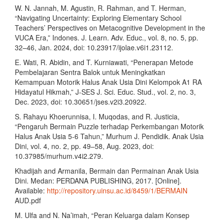
W. N. Jannah, M. Agustin, R. Rahman, and T. Herman,
“Navigating Uncertainty: Exploring Elementary School
Teachers’ Perspectives on Metacognitive Development in the
VUCA Era,” Indones. J. Learn. Adv. Educ., vol. 8, no. 5, pp.
32–46, Jan. 2024, doi: 10.23917/ijolae.v6i1.23112.
E. Wati, R. Abidin, and T. Kurniawati, “Penerapan Metode
Pembelajaran Sentra Balok untuk Meningkatkan
Kemampuan Motorik Halus Anak Usia Dini Kelompok A1 RA
Hidayatul Hikmah,” J-SES J. Sci. Educ. Stud., vol. 2, no. 3,
Dec. 2023, doi: 10.30651/jses.v2i3.20922.
S. Rahayu Khoerunnisa, I. Muqodas, and R. Justicia,
“Pengaruh Bermain Puzzle terhadap Perkembangan Motorik
Halus Anak Usia 5-6 Tahun,” Murhum J. Pendidik. Anak Usia
Dini, vol. 4, no. 2, pp. 49–58, Aug. 2023, doi:
10.37985/murhum.v4i2.279.
Khadijah and Armanila, Bermain dan Permainan Anak Usia
Dini. Medan: PERDANA PUBLISHING, 2017. [Online].
Available:
http://repository.uinsu.ac.id/8459/1/BERMAIN
AUD.pdf
M. Ulfa and N. Na’imah, “Peran Keluarga dalam Konsep