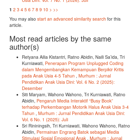
Usia Dini: Vol. 7 No. 1 (2026): Juli
1
2
3
4
5
6
7
8
9
10
>
>>
You may also
start an advanced similarity search
for this
article.
Most read articles by the same
author(s)
Retyana Ailia Kistantri, Ratno Abidin, Naili Sa’ida, Tri
Kurniawati,
Penerapan Program Unplugged Coding
dalam Mengembangkan Kemampuan Berpikir Kritis
pada Anak Usia 4-5 Tahun
,
Murhum : Jurnal
Pendidikan Anak Usia Dini: Vol. 6 No. 2 (2025):
Desember
Siti Maryam, Wahono Wahono, Tri Kurniawati, Ratno
Abidin,
Pengaruh Media Interaktif “Busy Book”
terhadap Perkembangan Motorik Halus Anak Usia 3-4
Tahun
,
Murhum : Jurnal Pendidikan Anak Usia Dini:
Vol. 6 No. 1 (2025): Juli
Sri Rininingsih, Tri Kurniawati, Wahono Wahono, Ratno
Abidin,
Permainan Engrang Batok sebagai Media
Stimulasi Sosial Emosional Anak
,
Murhum : Jurnal