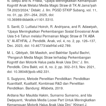
N. Sitepu and N. Friska, “Upaya Meningkatkan Kemampuan
Kognitif Anak Melalui Media Magic Straw di TK Al Jama’iyah
TA 2023/2024,” Didakt. J. Ilm. PGSD STKIP Subang, vol. 11,
no. 01, pp. 251–264, 2025, doi:
10.36989/didaktik.v11i01.5310.
S. Saniti, D. Lutfiatul Hoiroh, R. Andriyana, and R. Adawiyah,
“Upaya Meningkatkan Perkembangan Sosial Emosional Anak
Usia 5-6 Tahun melalui Permainan Magic Straw di TK ABA
V,” Al-ATHFAL J. Pendidik. Anak, vol. 4, no. 2, pp. 126–137,
Dec. 2023, doi: 10.46773/alathfal.v4i2.789.
M. L. Qibtiyah, Siti Masitoh, and Bakhtiar Syaiful Bachri,
“Pengaruh Media Magic Straw terhadap Perkembangan
Kognitif dan Motorik Halus pada Anak Usia Dini,” J. Ilm.
Pendidik. Citra Bakti, vol. 8, no. 2, pp. 302–313, Nov. 2021,
doi: 10.38048/jipcb.v8i2.331.
S. Sugiyono, Metode Penelitian Pendidikan: Pendidikan
Kuantitatif, Kualitatif, Kombinasi R&D dan Penelitian
Pendidikan. Bandung: Alfabeta, 2019.
Ardiana Nur Maulida Hakim, Sumarno Sumarno, and Ida
Dwijayanti, “Analisis Media Loose Part Untuk Meningkatkan
Kemampuan Motorik Halus Anak Usia Dini,” Khirani J.