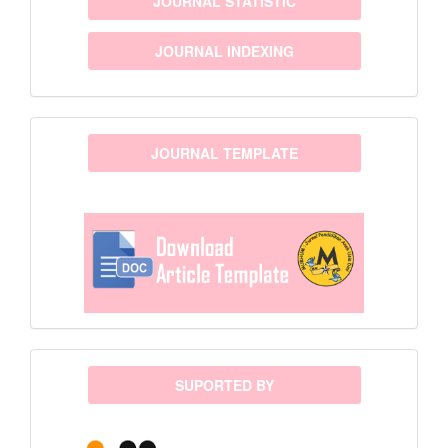
JOURNAL STATISTIC
JOURNAL INDEXING
template
JOURNAL TEMPLATE
sponsor
SUPORTED BY