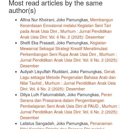
Most read articles by the same
author(s)
Alfina Nur Khoirani, Joko Pamungkas,
Membangun
Kecerdasan Emosional melalui Kegiatan Seni Tari
pada Anak Usia Dini
,
Murhum : Jurnal Pendidikan
Anak Usia Dini: Vol. 6 No. 2 (2025): Desember
Shelfi Eka Prasasti, Joko Pamungkas,
Kegiatan
Mewarnai Sebagai Strategi Kreatif Menstimulasi
Perkembangan Seni Rupa Anak Usia Dini
,
Murhum :
Jurnal Pendidikan Anak Usia Dini: Vol. 6 No. 2 (2025):
Desember
Auliyah Lisyuffah Riuddani, Joko Pamungkas,
Gerak
Lagu sebagai Metode Pengenalan Bahasa Arab dan
Nilai Tauhid
,
Murhum : Jurnal Pendidikan Anak Usia
Dini: Vol. 6 No. 2 (2025): Desember
Diliya Luth Fiatunnabilah, Joko Pamungkas,
Peran
Sarana dan Prasarana dalam Pengembangan
Pembelajaran Seni Anak Usia Dini di PAUD
,
Murhum :
Jurnal Pendidikan Anak Usia Dini: Vol. 6 No. 2 (2025):
Desember
Lailatus Sangadah, Joko Pamungkas,
Penanaman
Nilai Karakter Disiplin dan Percaya Diri melalui