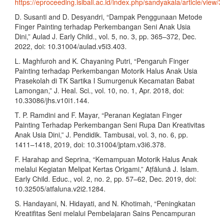
https://eproceeding.isibali.ac.id/index.php/sandyakala/article/view
D. Susanti and D. Desyandri, “Dampak Penggunaan Metode
Finger Painting terhadap Perkembangan Seni Anak Usia
Dini,” Aulad J. Early Child., vol. 5, no. 3, pp. 365–372, Dec.
2022, doi: 10.31004/aulad.v5i3.403.
L. Maghfuroh and K. Chayaning Putri, “Pengaruh Finger
Painting terhadap Perkembangan Motorik Halus Anak Usia
Prasekolah di TK Sartika I Sumurgenuk Kecamatan Babat
Lamongan,” J. Heal. Sci., vol. 10, no. 1, Apr. 2018, doi:
10.33086/jhs.v10i1.144.
T. P. Ramdini and F. Mayar, “Peranan Kegiatan Finger
Painting Terhadap Perkembangan Seni Rupa Dan Kreativitas
Anak Usia Dini,” J. Pendidik. Tambusai, vol. 3, no. 6, pp.
1411–1418, 2019, doi: 10.31004/jptam.v3i6.378.
F. Harahap and Seprina, “Kemampuan Motorik Halus Anak
melalui Kegiatan Melipat Kertas Origami,” Aṭfālunā J. Islam.
Early Child. Educ., vol. 2, no. 2, pp. 57–62, Dec. 2019, doi:
10.32505/atfaluna.v2i2.1284.
S. Handayani, N. Hidayati, and N. Khotimah, “Peningkatan
Kreatifitas Seni melalui Pembelajaran Sains Pencampuran