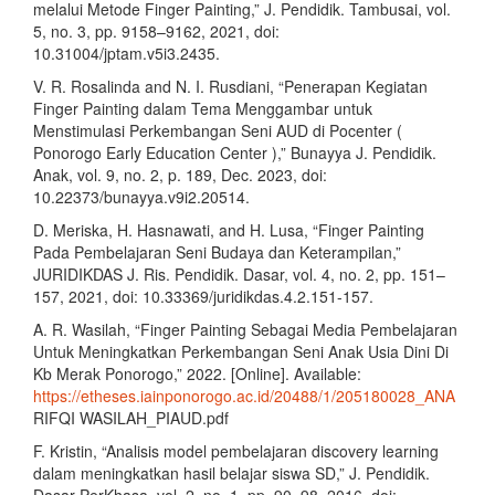
melalui Metode Finger Painting,” J. Pendidik. Tambusai, vol.
5, no. 3, pp. 9158–9162, 2021, doi:
10.31004/jptam.v5i3.2435.
V. R. Rosalinda and N. I. Rusdiani, “Penerapan Kegiatan
Finger Painting dalam Tema Menggambar untuk
Menstimulasi Perkembangan Seni AUD di Pocenter (
Ponorogo Early Education Center ),” Bunayya J. Pendidik.
Anak, vol. 9, no. 2, p. 189, Dec. 2023, doi:
10.22373/bunayya.v9i2.20514.
D. Meriska, H. Hasnawati, and H. Lusa, “Finger Painting
Pada Pembelajaran Seni Budaya dan Keterampilan,”
JURIDIKDAS J. Ris. Pendidik. Dasar, vol. 4, no. 2, pp. 151–
157, 2021, doi: 10.33369/juridikdas.4.2.151-157.
A. R. Wasilah, “Finger Painting Sebagai Media Pembelajaran
Untuk Meningkatkan Perkembangan Seni Anak Usia Dini Di
Kb Merak Ponorogo,” 2022. [Online]. Available:
https://etheses.iainponorogo.ac.id/20488/1/205180028_ANA
RIFQI WASILAH_PIAUD.pdf
F. Kristin, “Analisis model pembelajaran discovery learning
dalam meningkatkan hasil belajar siswa SD,” J. Pendidik.
Dasar PerKhasa, vol. 2, no. 1, pp. 90–98, 2016, doi: