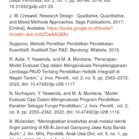
10.31932/jpdp.v2i1.25.
J. W. Creswell, Research Design : Qualitative, Quantitative,
and Mixed Methods Approaches. Sage Publications, 2017.
[Online]. Available:
https://books.google.co.id/books?
hl=id&lr=&id=335ZDwAAQBAJ
Sugiyono, Metode Penelitian Pendidikan Pendekatan
Kuantitatif, Kualitatif Dan R&D. Bandung: Alfabeta, 2015.
R. Aulia, Y. Yaswinda, and M. A. Movitaria, “Penerapan
Model Evaluasi Cipp dalam Mengevaluasi Penyelenggaraan
Lembaga PAUD Tentang Pendidikan Holistik Integratif di
Nagari Taram,” J. Inov. Penelit., vol. 2, no. 8, pp. 2363–2372,
2022, doi: 10.47492/jip.v2i8.1117.
N. Nurhayani, Y. Yaswinda, and M. A. Movitaria, “Model
Evaluasi Cipp Dalam Mengevaluasi Program Pendidikan
Karakter Sebagai Fungsi Pendidikan,” J. Inov. Penelit., vol. 2,
no. 8, pp. 2353–2362, 2022, doi: 10.47492/jip.v2i8.1116.
A. Wulandari, “Meningkatkan kreativitas anak melalui teknik
finger painting di KB Al Jannati Gampong Jawa Kota Banda
Aceh,” J. Ilm. Mhs. Pendidik. Anak Usia Dini, vol. 5, no. 1, pp.