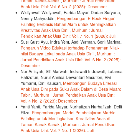
Taman Kanak-Kanak
,
Murhum : Jurnal Pendidikan
Anak Usia Dini: Vol. 6 No. 2 (2025): Desember
Widiyawati Widiyawati, Farida Mayar, Dadan Suryana,
Nenny Mahyuddin,
Pengembangan E-Book Finger
Painting Berbasis Bahan Alam untuk Meningkatkan
Kreativitas Anak Usia Dini
,
Murhum : Jurnal
Pendidikan Anak Usia Dini: Vol. 7 No. 1 (2026): Juli
Susi Gusti Ayu, Indra Yeni, Asdi Wirman, Serli Marlina,
Pengaruh Video Edukasi terhadap Penanaman Nilai-
nilai Budaya Lokal pada Anak Usia Dini
,
Murhum :
Jurnal Pendidikan Anak Usia Dini: Vol. 6 No. 2 (2025):
Desember
Nur Anisyah, Siti Marwah, Indrawati Indrawati, Latansa
Hafizotun, Nurul Annisa Dewantari Nasution, Vivi
Yumarni, Dini Kausari,
Membangun Budaya Literasi
Anak Usia Dini pada Suku Anak Dalam di Desa Muaro
Tabir
,
Murhum : Jurnal Pendidikan Anak Usia Dini:
Vol. 4 No. 2 (2023): Desember
Yanti Yanti, Farida Mayar, Nurhafizah Nurhafizah, Delfi
Eliza,
Pengembangan Model Pembelajaran Marble
Painting untuk Meningkatkan Kreativitas Anak di
Taman Kanak-Kanak
,
Murhum : Jurnal Pendidikan
Anak Usia Dini: Vol. 7 No. 1 (2026): Juli