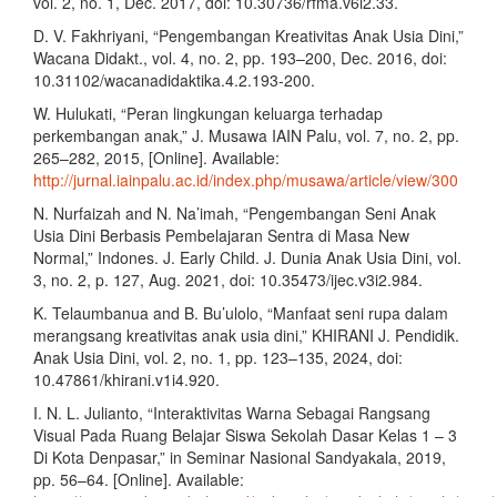
vol. 2, no. 1, Dec. 2017, doi: 10.30736/rfma.v6i2.33.
D. V. Fakhriyani, “Pengembangan Kreativitas Anak Usia Dini,”
Wacana Didakt., vol. 4, no. 2, pp. 193–200, Dec. 2016, doi:
10.31102/wacanadidaktika.4.2.193-200.
W. Hulukati, “Peran lingkungan keluarga terhadap
perkembangan anak,” J. Musawa IAIN Palu, vol. 7, no. 2, pp.
265–282, 2015, [Online]. Available:
http://jurnal.iainpalu.ac.id/index.php/musawa/article/view/300
N. Nurfaizah and N. Na’imah, “Pengembangan Seni Anak
Usia Dini Berbasis Pembelajaran Sentra di Masa New
Normal,” Indones. J. Early Child. J. Dunia Anak Usia Dini, vol.
3, no. 2, p. 127, Aug. 2021, doi: 10.35473/ijec.v3i2.984.
K. Telaumbanua and B. Bu’ulolo, “Manfaat seni rupa dalam
merangsang kreativitas anak usia dini,” KHIRANI J. Pendidik.
Anak Usia Dini, vol. 2, no. 1, pp. 123–135, 2024, doi:
10.47861/khirani.v1i4.920.
I. N. L. Julianto, “Interaktivitas Warna Sebagai Rangsang
Visual Pada Ruang Belajar Siswa Sekolah Dasar Kelas 1 – 3
Di Kota Denpasar,” in Seminar Nasional Sandyakala, 2019,
pp. 56–64. [Online]. Available: