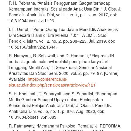
P. H. Pebriana, “Analisis Penggunaan Gadget terhadap
Kemampuan Interaksi Sosial pada Anak Usia Dini,” J. Obs. J.
Pendidik. Anak Usia Dini, vol. 1, no. 1, p. 1, Jun. 2017, doi:
10.31004/obsesi.v1i1.26.
I. L. Umroh, “Peran Orang Tua dalam Mendidik Anak Sejak
Dini Secara Islami di Era Milenial 4.0,” TA’LIM J. Stud.
Pendidik. Islam, vol. 2, no. 2, pp. 208–225, Jul. 2019, doi:
10.52166/talim.v2i2.1644.
R. Nursyam, R. Setiawati, and D. Haerudin, “Ekspresi diri
berbasis gerak maknawi melalui penciptaan karya tari
Lenggang Meniti Asa,” in Senakreasi: Seminar Nasional
Kreativitas Dan Studi Seni, 2020, vol. 2, pp. 79–97. [Online].
Available:
https://conference.isi-
ska.ac.id/index.php/senakreasi/article/view/121
S. H. Khotimah, T. Sunaryati, and S. Suhartini, “Penerapan
Media Gambar Sebagai Upaya dalam Peningkatan
Konsentrasi Belajar Anak Usia Dini,” J. Obs. J. Pendidik.
Anak Usia Dini, vol. 5, no. 1, p. 676, Aug. 2020, doi:
10.31004/obsesi.v5i1.683.
R. Fatmawaty, “Memahami Psikologi Remaja,” J. REFORMA,