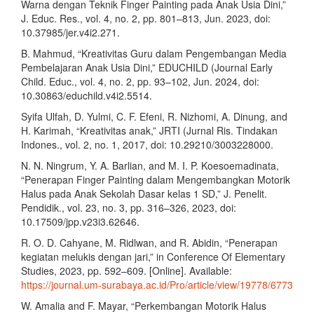
Warna dengan Teknik Finger Painting pada Anak Usia Dini,”
J. Educ. Res., vol. 4, no. 2, pp. 801–813, Jun. 2023, doi:
10.37985/jer.v4i2.271.
B. Mahmud, “Kreativitas Guru dalam Pengembangan Media
Pembelajaran Anak Usia Dini,” EDUCHILD (Journal Early
Child. Educ., vol. 4, no. 2, pp. 93–102, Jun. 2024, doi:
10.30863/educhild.v4i2.5514.
Syifa Ulfah, D. Yulmi, C. F. Efeni, R. Nizhomi, A. Dinung, and
H. Karimah, “Kreativitas anak,” JRTI (Jurnal Ris. Tindakan
Indones., vol. 2, no. 1, 2017, doi: 10.29210/3003228000.
N. N. Ningrum, Y. A. Barlian, and M. I. P. Koesoemadinata,
“Penerapan Finger Painting dalam Mengembangkan Motorik
Halus pada Anak Sekolah Dasar kelas 1 SD,” J. Penelit.
Pendidik., vol. 23, no. 3, pp. 316–326, 2023, doi:
10.17509/jpp.v23i3.62646.
R. O. D. Cahyane, M. Ridlwan, and R. Abidin, “Penerapan
kegiatan melukis dengan jari,” in Conference Of Elementary
Studies, 2023, pp. 592–609. [Online]. Available:
https://journal.um-surabaya.ac.id/Pro/article/view/19778/6773
W. Amalia and F. Mayar, “Perkembangan Motorik Halus