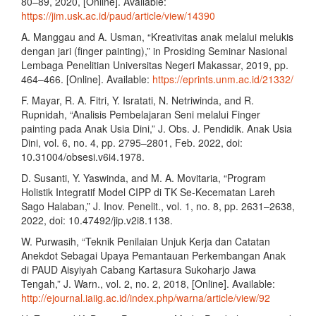
80–89, 2020, [Online]. Available:
https://jim.usk.ac.id/paud/article/view/14390
A. Manggau and A. Usman, “Kreativitas anak melalui melukis
dengan jari (finger painting),” in Prosiding Seminar Nasional
Lembaga Penelitian Universitas Negeri Makassar, 2019, pp.
464–466. [Online]. Available:
https://eprints.unm.ac.id/21332/
F. Mayar, R. A. Fitri, Y. Isratati, N. Netriwinda, and R.
Rupnidah, “Analisis Pembelajaran Seni melalui Finger
painting pada Anak Usia Dini,” J. Obs. J. Pendidik. Anak Usia
Dini, vol. 6, no. 4, pp. 2795–2801, Feb. 2022, doi:
10.31004/obsesi.v6i4.1978.
D. Susanti, Y. Yaswinda, and M. A. Movitaria, “Program
Holistik Integratif Model CIPP di TK Se-Kecematan Lareh
Sago Halaban,” J. Inov. Penelit., vol. 1, no. 8, pp. 2631–2638,
2022, doi: 10.47492/jip.v2i8.1138.
W. Purwasih, “Teknik Penilaian Unjuk Kerja dan Catatan
Anekdot Sebagai Upaya Pemantauan Perkembangan Anak
di PAUD Aisyiyah Cabang Kartasura Sukoharjo Jawa
Tengah,” J. Warn., vol. 2, no. 2, 2018, [Online]. Available:
http://ejournal.iaiig.ac.id/index.php/warna/article/view/92