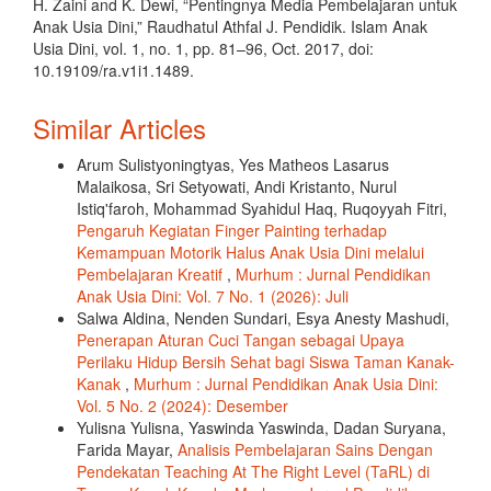
H. Zaini and K. Dewi, “Pentingnya Media Pembelajaran untuk
Anak Usia Dini,” Raudhatul Athfal J. Pendidik. Islam Anak
Usia Dini, vol. 1, no. 1, pp. 81–96, Oct. 2017, doi:
10.19109/ra.v1i1.1489.
Similar Articles
Arum Sulistyoningtyas, Yes Matheos Lasarus
Malaikosa, Sri Setyowati, Andi Kristanto, Nurul
Istiq'faroh, Mohammad Syahidul Haq, Ruqoyyah Fitri,
Pengaruh Kegiatan Finger Painting terhadap
Kemampuan Motorik Halus Anak Usia Dini melalui
Pembelajaran Kreatif
,
Murhum : Jurnal Pendidikan
Anak Usia Dini: Vol. 7 No. 1 (2026): Juli
Salwa Aldina, Nenden Sundari, Esya Anesty Mashudi,
Penerapan Aturan Cuci Tangan sebagai Upaya
Perilaku Hidup Bersih Sehat bagi Siswa Taman Kanak-
Kanak
,
Murhum : Jurnal Pendidikan Anak Usia Dini:
Vol. 5 No. 2 (2024): Desember
Yulisna Yulisna, Yaswinda Yaswinda, Dadan Suryana,
Farida Mayar,
Analisis Pembelajaran Sains Dengan
Pendekatan Teaching At The Right Level (TaRL) di