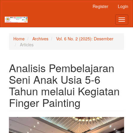
Main
Register
Login
Navigation
Main
Toggl
Content
naviga
Sidebar
Home
Archives
Vol. 6 No. 2 (2025): Desember
Articles
Analisis Pembelajaran
Seni Anak Usia 5-6
Tahun melalui Kegiatan
Finger Painting
Article
Sidebar