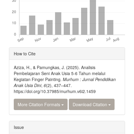
Article
How to Cite
Details
Aziza, H., & Pamungkas, J. (2025). Analisis
Pembelajaran Seni Anak Usia 5-6 Tahun melalui
Kegiatan Finger Painting.
Murhum : Jurnal Pendidikan
Anak Usia Dini
,
6
(2), 437–447.
https://doi.org/10.37985/murhum.v6i2.1459
More Citation Formats
Download Citation
Issue