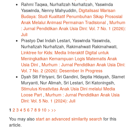
Rahmi Taqwa, Nurhafizah Nurhafizah, Yaswinda
Yaswinda, Nenny Mahyuddin,
Digitalisasi Warisan
Budaya: Studi Kualitatif Penumbuhan Sikap Prososial
Anak Melalui Animasi Permainan Tradisional
,
Murhum
: Jurnal Pendidikan Anak Usia Dini: Vol. 7 No. 1 (2026):
Juli
Prastyo Dwi Indah Lestari, Yaswinda Yaswinda,
Nurhafizah Nurhafizah, Rakimahwati Rakimahwati,
Linktree for Kids: Media Interaktif Digital untuk
Meningkatkan Kemampuan Logis Matematis Anak
Usia Dini
,
Murhum : Jurnal Pendidikan Anak Usia Dini:
Vol. 7 No. 2 (2026): Desember In Progress
Dyah Siti Fitriyani, Sri Gandini, Septia Hidayah, Slamet
Muryanti, Nur Alimah, Sri Lestari, Sri Katoningsih,
Stimulus Kreativitas Anak Usia Dini melalui Media
Loose Part
,
Murhum : Jurnal Pendidikan Anak Usia
Dini: Vol. 5 No. 1 (2024): Juli
1
2
3
4
5
6
7
8
9
10
>
>>
You may also
start an advanced similarity search
for this
article.