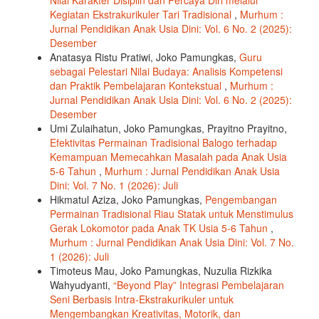
Kegiatan Ekstrakurikuler Tari Tradisional
,
Murhum :
Jurnal Pendidikan Anak Usia Dini: Vol. 6 No. 2 (2025):
Desember
Anatasya Ristu Pratiwi, Joko Pamungkas,
Guru
sebagai Pelestari Nilai Budaya: Analisis Kompetensi
dan Praktik Pembelajaran Kontekstual
,
Murhum :
Jurnal Pendidikan Anak Usia Dini: Vol. 6 No. 2 (2025):
Desember
Umi Zulaihatun, Joko Pamungkas, Prayitno Prayitno,
Efektivitas Permainan Tradisional Balogo terhadap
Kemampuan Memecahkan Masalah pada Anak Usia
5-6 Tahun
,
Murhum : Jurnal Pendidikan Anak Usia
Dini: Vol. 7 No. 1 (2026): Juli
Hikmatul Aziza, Joko Pamungkas,
Pengembangan
Permainan Tradisional Riau Statak untuk Menstimulus
Gerak Lokomotor pada Anak TK Usia 5-6 Tahun
,
Murhum : Jurnal Pendidikan Anak Usia Dini: Vol. 7 No.
1 (2026): Juli
Timoteus Mau, Joko Pamungkas, Nuzulia Rizkika
Wahyudyanti,
“Beyond Play” Integrasi Pembelajaran
Seni Berbasis Intra-Ekstrakurikuler untuk
Mengembangkan Kreativitas, Motorik, dan