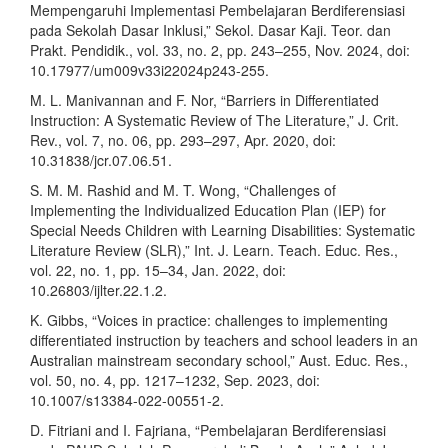
Mempengaruhi Implementasi Pembelajaran Berdiferensiasi
pada Sekolah Dasar Inklusi,” Sekol. Dasar Kaji. Teor. dan
Prakt. Pendidik., vol. 33, no. 2, pp. 243–255, Nov. 2024, doi:
10.17977/um009v33i22024p243-255.
M. L. Manivannan and F. Nor, “Barriers in Differentiated
Instruction: A Systematic Review of The Literature,” J. Crit.
Rev., vol. 7, no. 06, pp. 293–297, Apr. 2020, doi:
10.31838/jcr.07.06.51.
S. M. M. Rashid and M. T. Wong, “Challenges of
Implementing the Individualized Education Plan (IEP) for
Special Needs Children with Learning Disabilities: Systematic
Literature Review (SLR),” Int. J. Learn. Teach. Educ. Res.,
vol. 22, no. 1, pp. 15–34, Jan. 2022, doi:
10.26803/ijlter.22.1.2.
K. Gibbs, “Voices in practice: challenges to implementing
differentiated instruction by teachers and school leaders in an
Australian mainstream secondary school,” Aust. Educ. Res.,
vol. 50, no. 4, pp. 1217–1232, Sep. 2023, doi:
10.1007/s13384-022-00551-2.
D. Fitriani and I. Fajriana, “Pembelajaran Berdiferensiasi