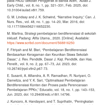
pada PAUD Sekolah Penggerak di Banda Aceh,” Aulad J.
Early Child., vol. 8, no. 1, pp. 321–331, Feb. 2025, doi:
10.31004/aulad.v8i1.759.
G. M. Lindsay and J. K. Schwind, “Narrative Inquiry,” Can. J.
Nurs. Res., vol. 48, no. 1, pp. 14–20, Mar. 2016, doi:
10.1177/0844562116652230.
M. Marlina, Strategi pembelajaran berdiferensiasi di sekolah
inklusif. Padang: Afifa Utama., 2020. [Online]. Available:
https://www.scribd.com/document/568816250
F. Fitriyah and M. Bisri, “Pembelajaran Berdiferensiasi
Berdasarkan Keragaman dan Keunikan Siswa Sekolah
Dasar,” J. Rev. Pendidik. Dasar J. Kaji. Pendidik. dan Has.
Penelit., vol. 9, no. 2, pp. 67–73, Jul. 2023, doi:
10.26740/jrpd.v9n2.p67-73.
E. Susanti, A. Alfiandra, A. R. Ramadhan, R. Nuriyani, O.
Dameliza, and Y. K. Sari, “Optimalisasi Pembelajaran
Berdiferensiasi Konten dan Proses pada Perencanaan
Pembelajaran PPKn,” Educatio, vol. 18, no. 1, pp. 143–153,
Jun. 2023, doi: 10.29408/edc.v18i1.14796.
J. Kuncoro, A. Handayani, and T. Suprihatin, “Peningkatan