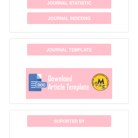
JOURNAL STATISTIC
JOURNAL INDEXING
template
JOURNAL TEMPLATE
sponsor
SUPORTED BY