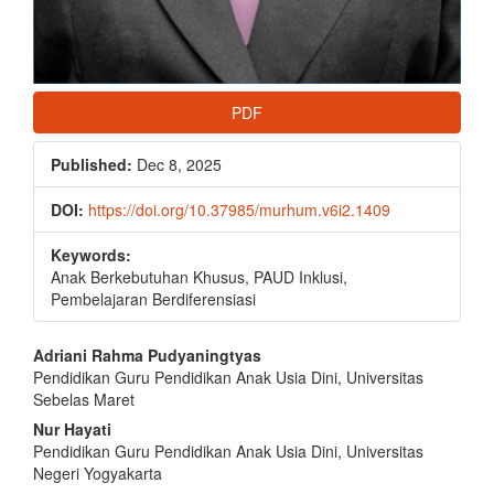
PDF
Published:
Dec 8, 2025
DOI:
https://doi.org/10.37985/murhum.v6i2.1409
Keywords:
Anak Berkebutuhan Khusus, PAUD Inklusi,
Pembelajaran Berdiferensiasi
Main
Adriani Rahma Pudyaningtyas
Pendidikan Guru Pendidikan Anak Usia Dini, Universitas
Article
Sebelas Maret
Content
Nur Hayati
Pendidikan Guru Pendidikan Anak Usia Dini, Universitas
Negeri Yogyakarta