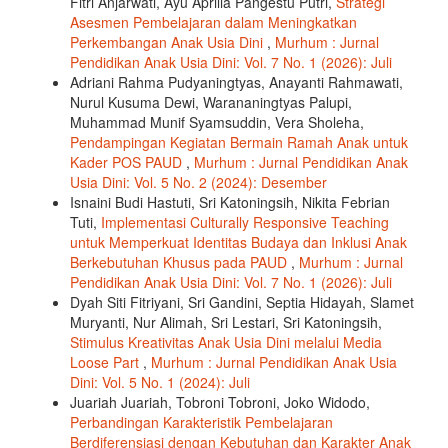
Fitri Anjarwati, Ayu Aprilia Pangestu Putri,
Strategi
Asesmen Pembelajaran dalam Meningkatkan
Perkembangan Anak Usia Dini
,
Murhum : Jurnal
Pendidikan Anak Usia Dini: Vol. 7 No. 1 (2026): Juli
Adriani Rahma Pudyaningtyas, Anayanti Rahmawati,
Nurul Kusuma Dewi, Warananingtyas Palupi,
Muhammad Munif Syamsuddin, Vera Sholeha,
Pendampingan Kegiatan Bermain Ramah Anak untuk
Kader POS PAUD
,
Murhum : Jurnal Pendidikan Anak
Usia Dini: Vol. 5 No. 2 (2024): Desember
Isnaini Budi Hastuti, Sri Katoningsih, Nikita Febrian
Tuti,
Implementasi Culturally Responsive Teaching
untuk Memperkuat Identitas Budaya dan Inklusi Anak
Berkebutuhan Khusus pada PAUD
,
Murhum : Jurnal
Pendidikan Anak Usia Dini: Vol. 7 No. 1 (2026): Juli
Dyah Siti Fitriyani, Sri Gandini, Septia Hidayah, Slamet
Muryanti, Nur Alimah, Sri Lestari, Sri Katoningsih,
Stimulus Kreativitas Anak Usia Dini melalui Media
Loose Part
,
Murhum : Jurnal Pendidikan Anak Usia
Dini: Vol. 5 No. 1 (2024): Juli
Juariah Juariah, Tobroni Tobroni, Joko Widodo,
Perbandingan Karakteristik Pembelajaran
Berdiferensiasi dengan Kebutuhan dan Karakter Anak