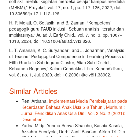
soft skill melalui kegiatan merdeka belajar kampus merdeka
(MBKM),” Proyeksi, vol. 17, no. 1, pp. 112–126, 2022, doi:
10.30659/jp.17.1.112-126.
H. P. Melati, O. Setiasih, and B. Zaman, “Kompetensi
pedagogik guru PAUD inklusi : Sebuah analisis literatur dan
implikasinya,” Aulad J. Early Child., vol. 7, no. 3, pp. 1007–
1018, 2024, doi: 10.31004/aulad.v7i3.826.
L. T. Amanah, K. C. Suryandari, and J. Joharman, “Analysis
of Teacher Pedagogical Competence in Learning Process of
Fifth Grade in Sabdoguno Cluster, Alian Sub-District,
Kebumen Regency,” Kalam Cendekia J. Ilm. Kependidikan,
vol. 8, no. 1, Jul. 2020, doi: 10.20961/jkc.v8i1.38902.
Similar Articles
Reni Ardiana,
Implementasi Media Pembelajaran pada
Kecerdasan Bahasa Anak Usia 5-6 Tahun
,
Murhum :
Jurnal Pendidikan Anak Usia Dini: Vol. 2 No. 2 (2021):
Desember
Yarina Mirip, Yonma Sonya Sihaloho, Kasnia Kasnia,
Azzahra Febriyela, Derbi Zanti Basrian, Afrida Tri Dita,