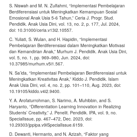
S. Niswah and M. N. Zulfahmi, “Implementasi Pembelajaran
Berdiferensiasi untuk Meningkatkan Kemampuan Sosial
Emosional Anak Usia 5-6 Tahun,” Ceria J. Progr. Stud.
Pendidik. Anak Usia Dini, vol. 13, no. 2, p. 177, Jul. 2024,
doi: 10.31000/ceria.v13i2.10557.
C. Yuliati, S. Wulan, and H. Hapidin, “Implementasi
Pembelajaran Berdiferensiasi dalam Meningkatkan Motivasi
dan Kemandirian Anak,” Murhum J. Pendidik. Anak Usia Dini,
vol. 5, no. 1, pp. 969–980, Jun. 2024, doi:
10.37985/murhum.v5i1.567.
N. Sa’ida, “Implementasi Pembelajaran Berdiferensiasi untuk
Meningkatkan Kreativitas Anak,” Kiddo J. Pendidik. Islam
Anak Usia Dini, vol. 4, no. 2, pp. 101–110, Aug. 2023, doi:
10.19105/kiddo.v4i2.9400.
Y. A. Arofaturrohman, S. Narimo, A. Muhibbin, and S.
Haryanto, “Differentiation Learning Innovation in Realizing
Students’ Creativity,” J. Penelit. Pendidik. IPA, vol. 9, no.
SpecialIssue, pp. 467–472, Dec. 2023, doi:
10.29303/jppipa.v9iSpecialIssue.6159.
D. Dewanti, Hermanto, and N. Azizah, “Faktor yang