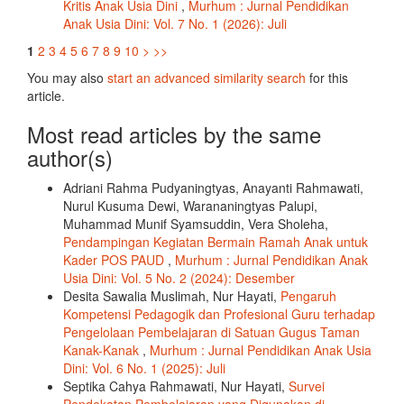
Kritis Anak Usia Dini
,
Murhum : Jurnal Pendidikan
Anak Usia Dini: Vol. 7 No. 1 (2026): Juli
1
2
3
4
5
6
7
8
9
10
>
>>
You may also
start an advanced similarity search
for this
article.
Most read articles by the same
author(s)
Adriani Rahma Pudyaningtyas, Anayanti Rahmawati,
Nurul Kusuma Dewi, Warananingtyas Palupi,
Muhammad Munif Syamsuddin, Vera Sholeha,
Pendampingan Kegiatan Bermain Ramah Anak untuk
Kader POS PAUD
,
Murhum : Jurnal Pendidikan Anak
Usia Dini: Vol. 5 No. 2 (2024): Desember
Desita Sawalia Muslimah, Nur Hayati,
Pengaruh
Kompetensi Pedagogik dan Profesional Guru terhadap
Pengelolaan Pembelajaran di Satuan Gugus Taman
Kanak-Kanak
,
Murhum : Jurnal Pendidikan Anak Usia
Dini: Vol. 6 No. 1 (2025): Juli
Septika Cahya Rahmawati, Nur Hayati,
Survei