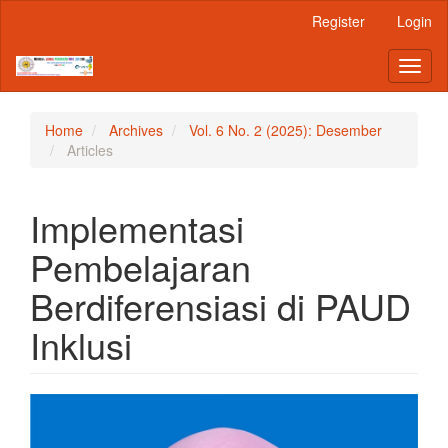
Main
Register
Login
Navigation
Main
Toggl
Content
naviga
Sidebar
Home
Archives
Vol. 6 No. 2 (2025): Desember
Articles
Implementasi
Pembelajaran
Berdiferensiasi di PAUD
Inklusi
Article
Sidebar