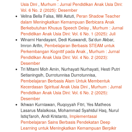
Usia Dini
,
Murhum : Jurnal Pendidikan Anak Usia Dini:
Vol. 6 No. 2 (2025): Desember
Velina Bella Falsa, Wili Astuti,
Peran Shadow Teacher
dalam Meningkatkan Kemampuan Berbicara Anak
Berkebutuhan Khusus Speech Delay
,
Murhum : Jurnal
Pendidikan Anak Usia Dini: Vol. 6 No. 1 (2025): Juli
Winarni Handayani, Dedi Kuswandi, Sa'dun Akbar,
Imron Arifin,
Pembelajaran Berbasis STEAM untuk
Perkembangan Kognitif pada Anak
,
Murhum : Jurnal
Pendidikan Anak Usia Dini: Vol. 4 No. 2 (2023):
Desember
Tri Mitami Moh Amin, Nurhayati Nurhayati, Hesti Putri
Setianingsih, Durrotunnisa Durrotunnisa,
Pembelajaran Berbasis Alam Untuk Membentuk
Kecerdasan Spiritual Anak Usia Dini
,
Murhum : Jurnal
Pendidikan Anak Usia Dini: Vol. 6 No. 2 (2025):
Desember
Ikhwan Kurniawan, Ruqoyyah Fitri, Yes Matheos
Lasarus Malaikosa, Mohammad Syahidul Haq, Nurul
Istiq'faroh, Andi Kristanto,
Implementasai
Pembelajaran Sains Berbasis Pendekatan Deep
Learning untuk Meningkatkan Kemampuan Berpikir