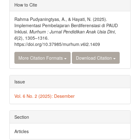
Article
How to Cite
Details
Rahma Pudyaningtyas, A., & Hayati, N. (2025).
Implementasi Pembelajaran Berdiferensiasi di PAUD
Inklusi.
Murhum : Jurnal Pendidikan Anak Usia Dini
,
6
(2), 1305–1316.
https://doi.org/10.37985/murhum.v6i2.1409
More Citation Formats
Download Citation
Issue
Vol. 6 No. 2 (2025): Desember
Section
Articles