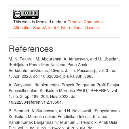
This work is licensed under a
Creative Commons
Attribution-ShareAlike 4.0 International License
.
References
M. N. Fakhrul, M. Abdurahim, A. Afriansyah, and U. Ubaidah,
“Kebijakan Pendidikan Nasional Pada Anak
BerkebutuhanKhusus,” Divers. J. Ilm. Pascasarj., vol. 3, no.
1, Apr. 2023, doi: 10.32832/djip-uika.v3i1.8665.
A. Widyastuti, “Implementasi Proyek Penguatan Profil Pelajar
Pancasila dalam Kurikulum Merdeka PAUD,” REFEREN, vol.
1, no. 2, pp. 189–203, Nov. 2022, doi:
10.22236/referen.v1i2.10504.
B. Rohmad, A. Suriansyah, and N. Novitawati, “Penyelarasan
Kurikulum Merdeka dalam Pendidikan Inklusi di Taman
Kanak-Kanak Banjarmasin,” Murhum J. Pendidik. Anak Usia
Dini, vol. 5, no. 2, pp. 501–512, Aug. 2024, doi: