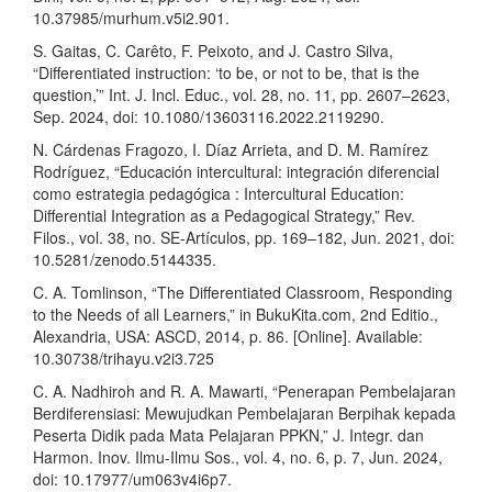
10.37985/murhum.v5i2.901.
S. Gaitas, C. Carêto, F. Peixoto, and J. Castro Silva,
“Differentiated instruction: ‘to be, or not to be, that is the
question,’” Int. J. Incl. Educ., vol. 28, no. 11, pp. 2607–2623,
Sep. 2024, doi: 10.1080/13603116.2022.2119290.
N. Cárdenas Fragozo, I. Díaz Arrieta, and D. M. Ramírez
Rodríguez, “Educación intercultural: integración diferencial
como estrategia pedagógica : Intercultural Education:
Differential Integration as a Pedagogical Strategy,” Rev.
Filos., vol. 38, no. SE-Artículos, pp. 169–182, Jun. 2021, doi:
10.5281/zenodo.5144335.
C. A. Tomlinson, “The Differentiated Classroom, Responding
to the Needs of all Learners,” in BukuKita.com, 2nd Editio.,
Alexandria, USA: ASCD, 2014, p. 86. [Online]. Available:
10.30738/trihayu.v2i3.725
C. A. Nadhiroh and R. A. Mawarti, “Penerapan Pembelajaran
Berdiferensiasi: Mewujudkan Pembelajaran Berpihak kepada
Peserta Didik pada Mata Pelajaran PPKN,” J. Integr. dan
Harmon. Inov. Ilmu-Ilmu Sos., vol. 4, no. 6, p. 7, Jun. 2024,
doi: 10.17977/um063v4i6p7.