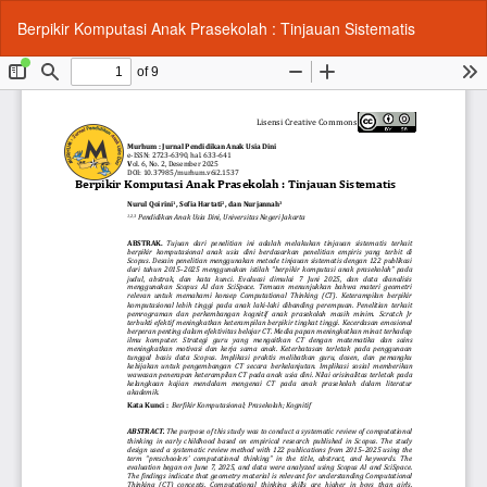
Return
Do
Do
Berpikir Komputasi Anak Prasekolah : Tinjauan Sistematis
to
P
Article
Details