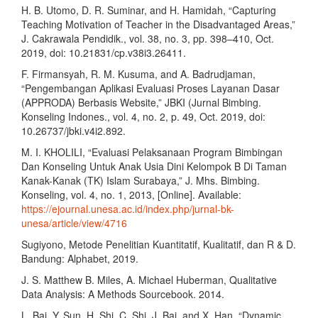
H. B. Utomo, D. R. Suminar, and H. Hamidah, “Capturing
Teaching Motivation of Teacher in the Disadvantaged Areas,”
J. Cakrawala Pendidik., vol. 38, no. 3, pp. 398–410, Oct.
2019, doi: 10.21831/cp.v38i3.26411.
F. Firmansyah, R. M. Kusuma, and A. Badrudjaman,
“Pengembangan Aplikasi Evaluasi Proses Layanan Dasar
(APPRODA) Berbasis Website,” JBKI (Jurnal Bimbing.
Konseling Indones., vol. 4, no. 2, p. 49, Oct. 2019, doi:
10.26737/jbki.v4i2.892.
M. I. KHOLILI, “Evaluasi Pelaksanaan Program Bimbingan
Dan Konseling Untuk Anak Usia Dini Kelompok B Di Taman
Kanak-Kanak (TK) Islam Surabaya,” J. Mhs. Bimbing.
Konseling, vol. 4, no. 1, 2013, [Online]. Available:
https://ejournal.unesa.ac.id/index.php/jurnal-bk-
unesa/article/view/4716
Sugiyono, Metode Penelitian Kuantitatif, Kualitatif, dan R & D.
Bandung: Alphabet, 2019.
J. S. Matthew B. Miles, A. Michael Huberman, Qualitative
Data Analysis: A Methods Sourcebook. 2014.
L. Bai, Y. Sun, H. Shi, C. Shi, J. Bai, and X. Han, “Dynamic