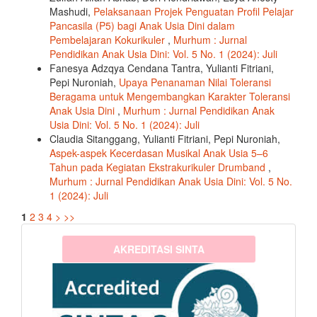
Mashudi,
Pelaksanaan Projek Penguatan Profil Pelajar
Pancasila (P5) bagi Anak Usia Dini dalam
Pembelajaran Kokurikuler
,
Murhum : Jurnal
Pendidikan Anak Usia Dini: Vol. 5 No. 1 (2024): Juli
Fanesya Adzqya Cendana Tantra, Yulianti Fitriani,
Pepi Nuroniah,
Upaya Penanaman Nilai Toleransi
Beragama untuk Mengembangkan Karakter Toleransi
Anak Usia Dini
,
Murhum : Jurnal Pendidikan Anak
Usia Dini: Vol. 5 No. 1 (2024): Juli
Claudia Sitanggang, Yulianti Fitriani, Pepi Nuroniah,
Aspek-aspek Kecerdasan Musikal Anak Usia 5–6
Tahun pada Kegiatan Ekstrakurikuler Drumband
,
Murhum : Jurnal Pendidikan Anak Usia Dini: Vol. 5 No.
1 (2024): Juli
1
2
3
4
>
>>
sinta3
AKREDITASI SINTA