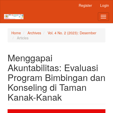
Main
Register
Login
Navigation
Main
Toggl
Content
naviga
Sidebar
Home
Archives
Vol. 4 No. 2 (2023): Desember
Articles
Menggapai
Akuntabilitas: Evaluasi
Program Bimbingan dan
Konseling di Taman
Kanak-Kanak