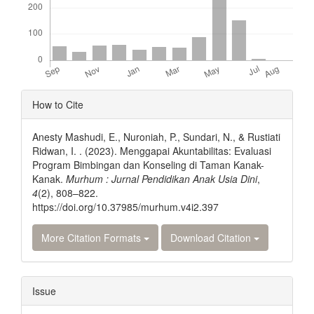
Article
How to Cite
Details
Anesty Mashudi, E., Nuroniah, P., Sundari, N., & Rustiati
Ridwan, I. . (2023). Menggapai Akuntabilitas: Evaluasi
Program Bimbingan dan Konseling di Taman Kanak-
Kanak.
Murhum : Jurnal Pendidikan Anak Usia Dini
,
4
(2), 808–822.
https://doi.org/10.37985/murhum.v4i2.397
More Citation Formats
Download Citation
Issue