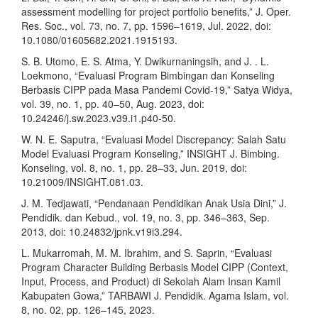
assessment modelling for project portfolio benefits,” J. Oper.
Res. Soc., vol. 73, no. 7, pp. 1596–1619, Jul. 2022, doi:
10.1080/01605682.2021.1915193.
S. B. Utomo, E. S. Atma, Y. Dwikurnaningsih, and J. . L.
Loekmono, “Evaluasi Program Bimbingan dan Konseling
Berbasis CIPP pada Masa Pandemi Covid-19,” Satya Widya,
vol. 39, no. 1, pp. 40–50, Aug. 2023, doi:
10.24246/j.sw.2023.v39.i1.p40-50.
W. N. E. Saputra, “Evaluasi Model Discrepancy: Salah Satu
Model Evaluasi Program Konseling,” INSIGHT J. Bimbing.
Konseling, vol. 8, no. 1, pp. 28–33, Jun. 2019, doi:
10.21009/INSIGHT.081.03.
J. M. Tedjawati, “Pendanaan Pendidikan Anak Usia Dini,” J.
Pendidik. dan Kebud., vol. 19, no. 3, pp. 346–363, Sep.
2013, doi: 10.24832/jpnk.v19i3.294.
L. Mukarromah, M. M. Ibrahim, and S. Saprin, “Evaluasi
Program Character Building Berbasis Model CIPP (Context,
Input, Process, and Product) di Sekolah Alam Insan Kamil
Kabupaten Gowa,” TARBAWI J. Pendidik. Agama Islam, vol.
8, no. 02, pp. 126–145, 2023.