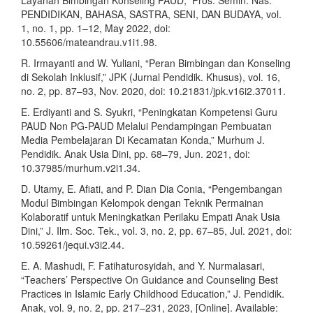
PENDIDIKAN, BAHASA, SASTRA, SENI, DAN BUDAYA, vol.
1, no. 1, pp. 1–12, May 2022, doi:
10.55606/mateandrau.v1i1.98.
R. Irmayanti and W. Yuliani, “Peran Bimbingan dan Konseling
di Sekolah Inklusif,” JPK (Jurnal Pendidik. Khusus), vol. 16,
no. 2, pp. 87–93, Nov. 2020, doi: 10.21831/jpk.v16i2.37011.
E. Erdiyanti and S. Syukri, “Peningkatan Kompetensi Guru
PAUD Non PG-PAUD Melalui Pendampingan Pembuatan
Media Pembelajaran Di Kecamatan Konda,” Murhum J.
Pendidik. Anak Usia Dini, pp. 68–79, Jun. 2021, doi:
10.37985/murhum.v2i1.34.
D. Utamy, E. Afiati, and P. Dian Dia Conia, “Pengembangan
Modul Bimbingan Kelompok dengan Teknik Permainan
Kolaboratif untuk Meningkatkan Perilaku Empati Anak Usia
Dini,” J. Ilm. Soc. Tek., vol. 3, no. 2, pp. 67–85, Jul. 2021, doi:
10.59261/jequi.v3i2.44.
E. A. Mashudi, F. Fatihaturosyidah, and Y. Nurmalasari,
“Teachers’ Perspective On Guidance and Counseling Best
Practices in Islamic Early Childhood Education,” J. Pendidik.
Anak, vol. 9, no. 2, pp. 217–231, 2023, [Online]. Available: