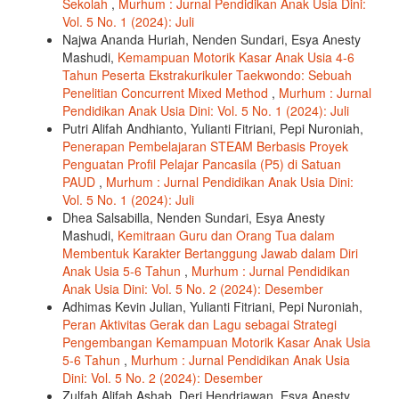
Sekolah
,
Murhum : Jurnal Pendidikan Anak Usia Dini:
Vol. 5 No. 1 (2024): Juli
Najwa Ananda Huriah, Nenden Sundari, Esya Anesty
Mashudi,
Kemampuan Motorik Kasar Anak Usia 4-6
Tahun Peserta Ekstrakurikuler Taekwondo: Sebuah
Penelitian Concurrent Mixed Method
,
Murhum : Jurnal
Pendidikan Anak Usia Dini: Vol. 5 No. 1 (2024): Juli
Putri Alifah Andhianto, Yulianti Fitriani, Pepi Nuroniah,
Penerapan Pembelajaran STEAM Berbasis Proyek
Penguatan Profil Pelajar Pancasila (P5) di Satuan
PAUD
,
Murhum : Jurnal Pendidikan Anak Usia Dini:
Vol. 5 No. 1 (2024): Juli
Dhea Salsabilla, Nenden Sundari, Esya Anesty
Mashudi,
Kemitraan Guru dan Orang Tua dalam
Membentuk Karakter Bertanggung Jawab dalam Diri
Anak Usia 5-6 Tahun
,
Murhum : Jurnal Pendidikan
Anak Usia Dini: Vol. 5 No. 2 (2024): Desember
Adhimas Kevin Julian, Yulianti Fitriani, Pepi Nuroniah,
Peran Aktivitas Gerak dan Lagu sebagai Strategi
Pengembangan Kemampuan Motorik Kasar Anak Usia
5-6 Tahun
,
Murhum : Jurnal Pendidikan Anak Usia
Dini: Vol. 5 No. 2 (2024): Desember
Zulfah Alifah Ashab, Deri Hendriawan, Esya Anesty