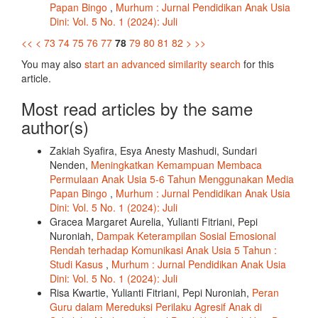
Papan Bingo
,
Murhum : Jurnal Pendidikan Anak Usia
Dini: Vol. 5 No. 1 (2024): Juli
<<
<
73
74
75
76
77
78
79
80
81
82
>
>>
You may also
start an advanced similarity search
for this
article.
Most read articles by the same
author(s)
Zakiah Syafira, Esya Anesty Mashudi, Sundari
Nenden,
Meningkatkan Kemampuan Membaca
Permulaan Anak Usia 5-6 Tahun Menggunakan Media
Papan Bingo
,
Murhum : Jurnal Pendidikan Anak Usia
Dini: Vol. 5 No. 1 (2024): Juli
Gracea Margaret Aurelia, Yulianti Fitriani, Pepi
Nuroniah,
Dampak Keterampilan Sosial Emosional
Rendah terhadap Komunikasi Anak Usia 5 Tahun :
Studi Kasus
,
Murhum : Jurnal Pendidikan Anak Usia
Dini: Vol. 5 No. 1 (2024): Juli
Risa Kwartie, Yulianti Fitriani, Pepi Nuroniah,
Peran
Guru dalam Mereduksi Perilaku Agresif Anak di