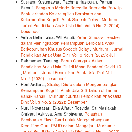
Susijanti Kusumawati, Rachma Hasibuan, Pamuji
Pamuji,
Pengaruh Metode Bercerita Bermedia Pop-Up
Book terhadap Keterampilan Berbicara dan
Keterampilan Kognitif Anak Speech Delay
,
Murhum :
Jurnal Pendidikan Anak Usia Dini: Vol. 5 No. 2 (2024):
Desember
Velina Bella Falsa, Wili Astuti,
Peran Shadow Teacher
dalam Meningkatkan Kemampuan Berbicara Anak
Berkebutuhan Khusus Speech Delay
,
Murhum : Jurnal
Pendidikan Anak Usia Dini: Vol. 6 No. 1 (2025): Juli
Rahmadani Tanjung,
Peran Orangtua dalam
Pendidikan Anak Usia Dini di Masa Pandemi Covid-19
,
Murhum : Jurnal Pendidikan Anak Usia Dini: Vol. 1
No. 2 (2020): Desember
Reni Ardiana,
Strategi Guru dalam Mengembangkan
Kemampuan Kognitif Anak Usia 5-6 Tahun di Taman
Kanak Kanak
,
Murhum : Jurnal Pendidikan Anak Usia
Dini: Vol. 3 No. 2 (2022): Desember
Nurul Novitasari, Eka Alfatur Rosyida, Siti Maslakah,
Chilyatul Azkiyya, Aina Shofiyana,
Pelatihan
Pembuatan Flash Card untuk Mengembangkan
Kreatifitas Guru PAUD dalam Mengajar
,
Murhum :
Jurnal Pendidikan Anak Usia Dini: Vol. 4 No. 1 (2023):