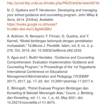
http://jurnal.fkip.unila.ac.id/index.php/PAUD/article/view/28730
N. C. Gysbers and P. Henderson, Developing and managing
your school guidance and counseling program. John Wiley &
Sons, 2014. [Online]. Available:
https://books.google.co.id/books?
hl=id&lr=&id=9aCLBgAAQBAJ
A. Ardimen, N. Neviyarni, F. Firman, G. Gustina, and Y.
Karneli, “Model bimbingan kelompok dengan pendekatan
muhasabah,” Ta’dibuna J. Pendidik. Islam, vol. 8, no. 2, p.
278, Oct. 2019, doi: 10.32832/tadibuna.v8i2.2232.
S. Agus and I. Budhi Handaka, “Guidance and Counseling
Comprehensive: Evaluation Implemenation Guidance and
Counseling Program,” in Proceedings of the 1st Yogyakarta
International Conference on Educational
Management/Administration and Pedagogy (YICEMAP
2017), 2017, pp. 17–22. doi: 10.2991/yicemap-17.2017.4.
E. Winingsih, “Potret Evaluasi Program Bimbingan dan
Konseling di Sekolah Menengah Atas,” Couns. J. Bimbing.
dan Konseling, vol. 11, no. 1, p. 43, May 2021, doi:
10.25273/counsellia.v11i1.8670.