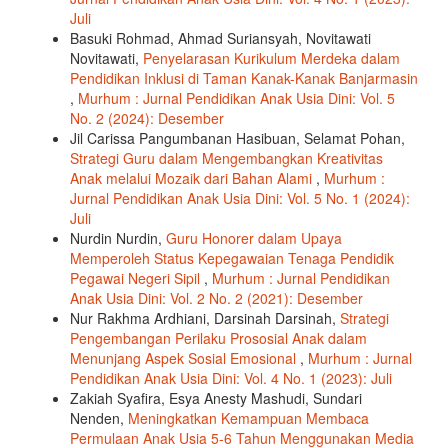
Juli
Basuki Rohmad, Ahmad Suriansyah, Novitawati
Novitawati,
Penyelarasan Kurikulum Merdeka dalam
Pendidikan Inklusi di Taman Kanak-Kanak Banjarmasin
,
Murhum : Jurnal Pendidikan Anak Usia Dini: Vol. 5
No. 2 (2024): Desember
Jil Carissa Pangumbanan Hasibuan, Selamat Pohan,
Strategi Guru dalam Mengembangkan Kreativitas
Anak melalui Mozaik dari Bahan Alami
,
Murhum :
Jurnal Pendidikan Anak Usia Dini: Vol. 5 No. 1 (2024):
Juli
Nurdin Nurdin,
Guru Honorer dalam Upaya
Memperoleh Status Kepegawaian Tenaga Pendidik
Pegawai Negeri Sipil
,
Murhum : Jurnal Pendidikan
Anak Usia Dini: Vol. 2 No. 2 (2021): Desember
Nur Rakhma Ardhiani, Darsinah Darsinah,
Strategi
Pengembangan Perilaku Prososial Anak dalam
Menunjang Aspek Sosial Emosional
,
Murhum : Jurnal
Pendidikan Anak Usia Dini: Vol. 4 No. 1 (2023): Juli
Zakiah Syafira, Esya Anesty Mashudi, Sundari
Nenden,
Meningkatkan Kemampuan Membaca
Permulaan Anak Usia 5-6 Tahun Menggunakan Media