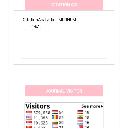
citationanalystic
CITATION GS
visitors
JOURNAL VISITOR