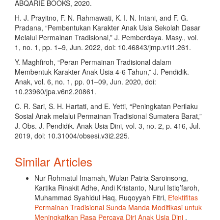
ABQARIE BOOKS, 2020.
H. J. Prayitno, F. N. Rahmawati, K. I. N. Intani, and F. G.
Pradana, “Pembentukan Karakter Anak Usia Sekolah Dasar
Melalui Permainan Tradisional,” J. Pemberdaya. Masy., vol.
1, no. 1, pp. 1–9, Jun. 2022, doi: 10.46843/jmp.v1i1.261.
Y. Maghfiroh, “Peran Permainan Tradisional dalam
Membentuk Karakter Anak Usia 4-6 Tahun,” J. Pendidik.
Anak, vol. 6, no. 1, pp. 01–09, Jun. 2020, doi:
10.23960/jpa.v6n2.20861.
C. R. Sari, S. H. Hartati, and E. Yetti, “Peningkatan Perilaku
Sosial Anak melalui Permainan Tradisional Sumatera Barat,”
J. Obs. J. Pendidik. Anak Usia Dini, vol. 3, no. 2, p. 416, Jul.
2019, doi: 10.31004/obsesi.v3i2.225.
Similar Articles
Nur Rohmatul Imamah, Wulan Patria Saroinsong,
Kartika Rinakit Adhe, Andi Kristanto, Nurul Istiq’faroh,
Muhammad Syahidul Haq, Ruqoyyah Fitri,
Efektifitas
Permainan Tradisional Sunda Manda Modifikasi untuk
Meningkatkan Rasa Percaya Diri Anak Usia Dini
,