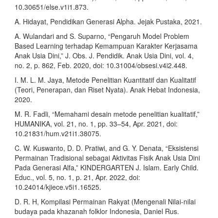
10.30651/else.v1i1.873.
A. Hidayat, Pendidikan Generasi Alpha. Jejak Pustaka, 2021.
A. Wulandari and S. Suparno, “Pengaruh Model Problem
Based Learning terhadap Kemampuan Karakter Kerjasama
Anak Usia Dini,” J. Obs. J. Pendidik. Anak Usia Dini, vol. 4,
no. 2, p. 862, Feb. 2020, doi: 10.31004/obsesi.v4i2.448.
I. M. L. M. Jaya, Metode Penelitian Kuantitatif dan Kualitatif
(Teori, Penerapan, dan Riset Nyata). Anak Hebat Indonesia,
2020.
M. R. Fadli, “Memahami desain metode penelitian kualitatif,”
HUMANIKA, vol. 21, no. 1, pp. 33–54, Apr. 2021, doi:
10.21831/hum.v21i1.38075.
C. W. Kuswanto, D. D. Pratiwi, and G. Y. Denata, “Eksistensi
Permainan Tradisional sebagai Aktivitas Fisik Anak Usia Dini
Pada Generasi Alfa,” KINDERGARTEN J. Islam. Early Child.
Educ., vol. 5, no. 1, p. 21, Apr. 2022, doi:
10.24014/kjiece.v5i1.16525.
D. R. H, Kompilasi Permainan Rakyat (Mengenali Nilai-nilai
budaya pada khazanah folklor Indonesia, Daniel Rus.