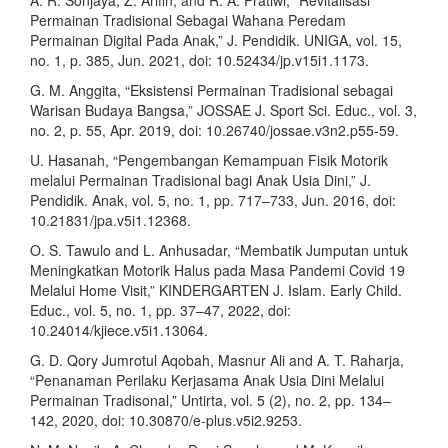
A. R. Sonjaya, Z. Arifin, and R. A. Pratiwi, “Revitalisasi
Permainan Tradisional Sebagai Wahana Peredam
Permainan Digital Pada Anak,” J. Pendidik. UNIGA, vol. 15,
no. 1, p. 385, Jun. 2021, doi: 10.52434/jp.v15i1.1173.
G. M. Anggita, “Eksistensi Permainan Tradisional sebagai
Warisan Budaya Bangsa,” JOSSAE J. Sport Sci. Educ., vol. 3,
no. 2, p. 55, Apr. 2019, doi: 10.26740/jossae.v3n2.p55-59.
U. Hasanah, “Pengembangan Kemampuan Fisik Motorik
melalui Permainan Tradisional bagi Anak Usia Dini,” J.
Pendidik. Anak, vol. 5, no. 1, pp. 717–733, Jun. 2016, doi:
10.21831/jpa.v5i1.12368.
O. S. Tawulo and L. Anhusadar, “Membatik Jumputan untuk
Meningkatkan Motorik Halus pada Masa Pandemi Covid 19
Melalui Home Visit,” KINDERGARTEN J. Islam. Early Child.
Educ., vol. 5, no. 1, pp. 37–47, 2022, doi:
10.24014/kjiece.v5i1.13064.
G. D. Qory Jumrotul Aqobah, Masnur Ali and A. T. Raharja,
“Penanaman Perilaku Kerjasama Anak Usia Dini Melalui
Permainan Tradisonal,” Untirta, vol. 5 (2), no. 2, pp. 134–
142, 2020, doi: 10.30870/e-plus.v5i2.9253.