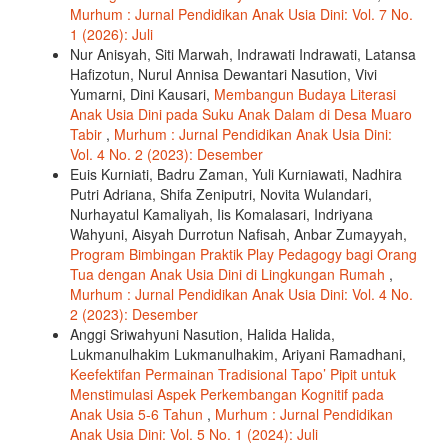
Murhum : Jurnal Pendidikan Anak Usia Dini: Vol. 7 No.
1 (2026): Juli
Nur Anisyah, Siti Marwah, Indrawati Indrawati, Latansa
Hafizotun, Nurul Annisa Dewantari Nasution, Vivi
Yumarni, Dini Kausari,
Membangun Budaya Literasi
Anak Usia Dini pada Suku Anak Dalam di Desa Muaro
Tabir
,
Murhum : Jurnal Pendidikan Anak Usia Dini:
Vol. 4 No. 2 (2023): Desember
Euis Kurniati, Badru Zaman, Yuli Kurniawati, Nadhira
Putri Adriana, Shifa Zeniputri, Novita Wulandari,
Nurhayatul Kamaliyah, Iis Komalasari, Indriyana
Wahyuni, Aisyah Durrotun Nafisah, Anbar Zumayyah,
Program Bimbingan Praktik Play Pedagogy bagi Orang
Tua dengan Anak Usia Dini di Lingkungan Rumah
,
Murhum : Jurnal Pendidikan Anak Usia Dini: Vol. 4 No.
2 (2023): Desember
Anggi Sriwahyuni Nasution, Halida Halida,
Lukmanulhakim Lukmanulhakim, Ariyani Ramadhani,
Keefektifan Permainan Tradisional Tapo’ Pipit untuk
Menstimulasi Aspek Perkembangan Kognitif pada
Anak Usia 5-6 Tahun
,
Murhum : Jurnal Pendidikan
Anak Usia Dini: Vol. 5 No. 1 (2024): Juli