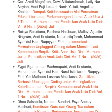
Qori Azmil Maghfiroh, Dewi Aliffaturohmah, Laily Nur
Aisyiah, Heni Puji Lestari, Nanik Yuliati, Angelinal
Khoiriah,
Dampak Ketidaksesuaian Alat Permainan
Edukatif terhadap Perkembangan Literasi Anak Usia 4-
5 Tahun
,
Murhum : Jurnal Pendidikan Anak Usia Dini:
Vol. 5 No. 1 (2024): Juli
Roisya Rosidiana, Rachma Hasibuan, Mallevi Agustin
Ningrum, Andi Kristanto, Nurul Istiq'faroh, Mohammad
Syahidul Haq, Ruqoyyah Fitri,
Implementasi
Permainan Unplugged Coding dalam Menstimulasi
Kemampuan Berpikir Kritis Anak Usia Dini
,
Murhum :
Jurnal Pendidikan Anak Usia Dini: Vol. 7 No. 1 (2026):
Juli
Zygot Egamanuar Rachmaputri, Andi Kristanto,
Mohammad Syahidul Haq, Nurul Istiq'faroh, Ruqoyyah
Fitri, Yes Matheos Lasarus Malaikosa,
Gamifikasi
Berbasis Unplugged Coding untuk Meningkatkan
Keterlibatan dan Berpikir Komputasional Anak Usia
Dini
,
Murhum : Jurnal Pendidikan Anak Usia Dini: Vol.
7 No. 1 (2026): Juli
Dhea Salsabilla, Nenden Sundari, Esya Anesty
Mashudi,
Kemitraan Guru dan Orang Tua dalam
Membentuk Karakter Bertanggung Jawab dalam Diri