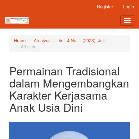
Main
Register
Login
Navigation
Main
Toggl
Content
naviga
Sidebar
Home
Archives
Vol. 4 No. 1 (2023): Juli
Articles
Permainan Tradisional
dalam Mengembangkan
Karakter Kerjasama
Anak Usia Dini
Article
Sidebar