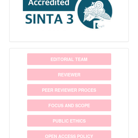
menu
EDITORIAL TEAM
REVIEWER
PEER REVIEWER PROCES
FOCUS AND SCOPE
PUBLIC ETHICS
OPEN ACCESS POLICY