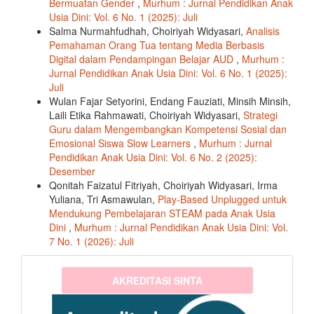
Bermuatan Gender
,
Murhum : Jurnal Pendidikan Anak
Usia Dini: Vol. 6 No. 1 (2025): Juli
Salma Nurmahfudhah, Choiriyah Widyasari,
Analisis
Pemahaman Orang Tua tentang Media Berbasis
Digital dalam Pendampingan Belajar AUD
,
Murhum :
Jurnal Pendidikan Anak Usia Dini: Vol. 6 No. 1 (2025):
Juli
Wulan Fajar Setyorini, Endang Fauziati, Minsih Minsih,
Laili Etika Rahmawati, Choiriyah Widyasari,
Strategi
Guru dalam Mengembangkan Kompetensi Sosial dan
Emosional Siswa Slow Learners
,
Murhum : Jurnal
Pendidikan Anak Usia Dini: Vol. 6 No. 2 (2025):
Desember
Qonitah Faizatul Fitriyah, Choiriyah Widyasari, Irma
Yuliana, Tri Asmawulan,
Play-Based Unplugged untuk
Mendukung Pembelajaran STEAM pada Anak Usia
Dini
,
Murhum : Jurnal Pendidikan Anak Usia Dini: Vol.
7 No. 1 (2026): Juli
sinta3
AKREDITASI SINTA