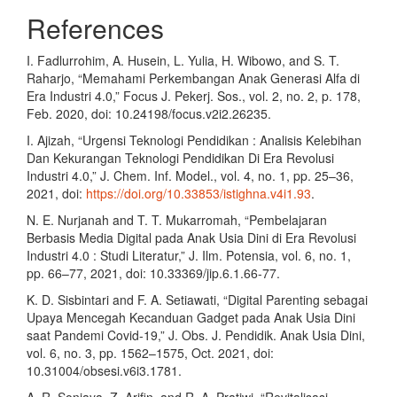
References
I. Fadlurrohim, A. Husein, L. Yulia, H. Wibowo, and S. T.
Raharjo, “Memahami Perkembangan Anak Generasi Alfa di
Era Industri 4.0,” Focus J. Pekerj. Sos., vol. 2, no. 2, p. 178,
Feb. 2020, doi: 10.24198/focus.v2i2.26235.
I. Ajizah, “Urgensi Teknologi Pendidikan : Analisis Kelebihan
Dan Kekurangan Teknologi Pendidikan Di Era Revolusi
Industri 4.0,” J. Chem. Inf. Model., vol. 4, no. 1, pp. 25–36,
2021, doi:
https://doi.org/10.33853/istighna.v4i1.93
.
N. E. Nurjanah and T. T. Mukarromah, “Pembelajaran
Berbasis Media Digital pada Anak Usia Dini di Era Revolusi
Industri 4.0 : Studi Literatur,” J. Ilm. Potensia, vol. 6, no. 1,
pp. 66–77, 2021, doi: 10.33369/jip.6.1.66-77.
K. D. Sisbintari and F. A. Setiawati, “Digital Parenting sebagai
Upaya Mencegah Kecanduan Gadget pada Anak Usia Dini
saat Pandemi Covid-19,” J. Obs. J. Pendidik. Anak Usia Dini,
vol. 6, no. 3, pp. 1562–1575, Oct. 2021, doi:
10.31004/obsesi.v6i3.1781.