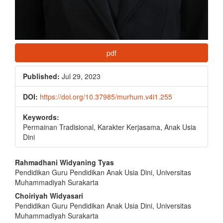
pdf
Published:
Jul 29, 2023
DOI:
https://doi.org/10.37985/murhum.v4i1.255
Keywords:
Permainan Tradisional, Karakter Kerjasama, Anak Usia
Dini
Main
Rahmadhani Widyaning Tyas
Pendidikan Guru Pendidikan Anak Usia Dini, Universitas
Article
Muhammadiyah Surakarta
Content
Choiriyah Widyasari
Pendidikan Guru Pendidikan Anak Usia Dini, Universitas
Muhammadiyah Surakarta