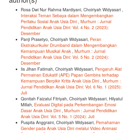
Rosa Dwi Nur Rahma Mardiyani, Choiriyah Widyasari ,
Interaksi Teman Sebaya dalam Mengembangkan
Perilaku Sosial Anak Usia Dini
,
Murhum : Jurnal
Pendidikan Anak Usia Dini: Vol. 4 No. 2 (2023):
Desember
Panji Prasetyo, Choiriyah Widyasari,
Peran
Ekstrakurikuler Drumband dalam Mengembangkan
Kemampuan Musikal Anak
,
Murhum : Jurnal
Pendidikan Anak Usia Dini: Vol. 5 No. 2 (2024):
Desember
Iis Jihan Fatimah, Choiriyah Widyasari,
Pengaruh Alat
Permainan Edukatif (APE) Papan Gembira terhadap
Kemampuan Berpikir Kritis Anak Usia Dini
,
Murhum :
Jurnal Pendidikan Anak Usia Dini: Vol. 6 No. 1 (2025):
Juli
Qonitah Faizatul Fitriyah, Choiriyah Widyasari, Hilyatul
Millah,
Evaluasi Digital pada Perkembangan Emosi
Dasar Anak Usia Dini
,
Murhum : Jurnal Pendidikan
Anak Usia Dini: Vol. 5 No. 1 (2024): Juli
Puspita Anggraini, Choiriyah Widyasari,
Pemahaman
Gender pada Anak Usia Dini melalui Video Animasi