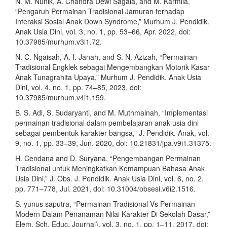
N. M. Nunik, A. Chandra Dewi Sagala, and M. Karmila,
“Pengaruh Permainan Tradisional Jamuran terhadap
Interaksi Sosial Anak Down Syndrome,” Murhum J. Pendidik.
Anak Usia Dini, vol. 3, no. 1, pp. 53–66, Apr. 2022, doi:
10.37985/murhum.v3i1.72.
N. C. Ngaisah, A. I. Janah, and S. N. Azizah, “Permainan
Tradisional Engklek sebagai Mengembangkan Motorik Kasar
Anak Tunagrahita Upaya,” Murhum J. Pendidik. Anak Usia
Dini, vol. 4, no. 1, pp. 74–85, 2023, doi:
10.37985/murhum.v4i1.159.
B. S. Adi, S. Sudaryanti, and M. Muthmainah, “Implementasi
permainan tradisional dalam pembelajaran anak usia dini
sebagai pembentuk karakter bangsa,” J. Pendidik. Anak, vol.
9, no. 1, pp. 33–39, Jun. 2020, doi: 10.21831/jpa.v9i1.31375.
H. Cendana and D. Suryana, “Pengembangan Permainan
Tradisional untuk Meningkatkan Kemampuan Bahasa Anak
Usia Dini,” J. Obs. J. Pendidik. Anak Usia Dini, vol. 6, no. 2,
pp. 771–778, Jul. 2021, doi: 10.31004/obsesi.v6i2.1516.
S. yunus saputra, “Permainan Tradisional Vs Permainan
Modern Dalam Penanaman Nilai Karakter Di Sekolah Dasar,”
Elem. Sch. Educ. Journal), vol. 3, no. 1, pp. 1–11, 2017, doi: