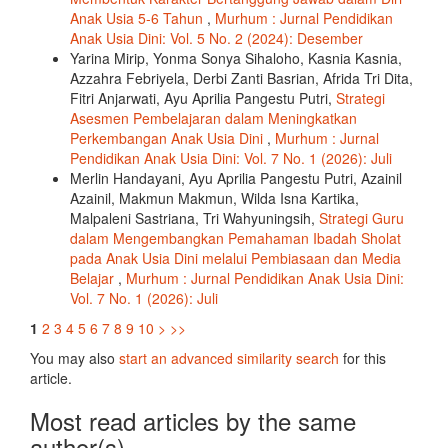
Anak Usia 5-6 Tahun
,
Murhum : Jurnal Pendidikan
Anak Usia Dini: Vol. 5 No. 2 (2024): Desember
Yarina Mirip, Yonma Sonya Sihaloho, Kasnia Kasnia,
Azzahra Febriyela, Derbi Zanti Basrian, Afrida Tri Dita,
Fitri Anjarwati, Ayu Aprilia Pangestu Putri,
Strategi
Asesmen Pembelajaran dalam Meningkatkan
Perkembangan Anak Usia Dini
,
Murhum : Jurnal
Pendidikan Anak Usia Dini: Vol. 7 No. 1 (2026): Juli
Merlin Handayani, Ayu Aprilia Pangestu Putri, Azainil
Azainil, Makmun Makmun, Wilda Isna Kartika,
Malpaleni Sastriana, Tri Wahyuningsih,
Strategi Guru
dalam Mengembangkan Pemahaman Ibadah Sholat
pada Anak Usia Dini melalui Pembiasaan dan Media
Belajar
,
Murhum : Jurnal Pendidikan Anak Usia Dini:
Vol. 7 No. 1 (2026): Juli
1
2
3
4
5
6
7
8
9
10
>
>>
You may also
start an advanced similarity search
for this
article.
Most read articles by the same
author(s)