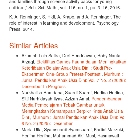
and families through science activity packs for young
children,” Sch. Sci. Math., vol. 116, no. 1, pp. 3–16, 2016.
K. A. Renninger, S. Hidi, A. Krapp, and A. Renninger, The
role of interest in learning and development. Psychology
Press, 2014.
Similar Articles
Azumah Lola Safira, Deri Hendriawan, Roby Naufal
Arzaqi,
Efektifitas Games Fauna dalam Meningkatkan
Keterlibatan Belajar Anak Usia Dini : Studi Pre-
Eksperimen One-Group Pretest-Posttest
,
Murhum :
Jurnal Pendidikan Anak Usia Dini: Vol. 7 No. 2 (2026):
Desember In Progress
Nurkhalisa Ramdana, Suardi Suardi, Herlina Herlina,
Sitti Nurhidayah Ilyas, Azizah Amal,
Pengembangan
Media Pembelajaran Tebak Gambar untuk
Meningkatkan Kemampuan Berpikir Kritis Anak Usia
Dini
,
Murhum : Jurnal Pendidikan Anak Usia Dini: Vol.
6 No. 2 (2025): Desember
Maria Ulfa, Syamsuardi Syamsuardi, Kartini Marzuki,
Herlina Herlina, Muhammad Akil Musi, Hasmawati