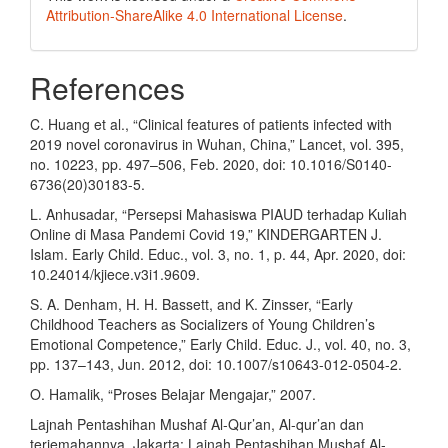
Attribution-ShareAlike 4.0 International License
.
References
C. Huang et al., “Clinical features of patients infected with
2019 novel coronavirus in Wuhan, China,” Lancet, vol. 395,
no. 10223, pp. 497–506, Feb. 2020, doi: 10.1016/S0140-
6736(20)30183-5.
L. Anhusadar, “Persepsi Mahasiswa PIAUD terhadap Kuliah
Online di Masa Pandemi Covid 19,” KINDERGARTEN J.
Islam. Early Child. Educ., vol. 3, no. 1, p. 44, Apr. 2020, doi:
10.24014/kjiece.v3i1.9609.
S. A. Denham, H. H. Bassett, and K. Zinsser, “Early
Childhood Teachers as Socializers of Young Children’s
Emotional Competence,” Early Child. Educ. J., vol. 40, no. 3,
pp. 137–143, Jun. 2012, doi: 10.1007/s10643-012-0504-2.
O. Hamalik, “Proses Belajar Mengajar,” 2007.
Lajnah Pentashihan Mushaf Al-Qur’an, Al-qur’an dan
terjemahannya. Jakarta: Lajnah Pentashihan Mushaf Al-