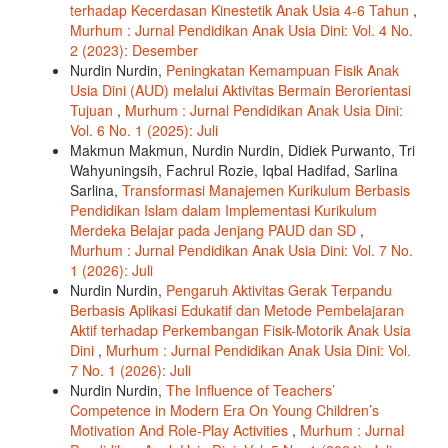
terhadap Kecerdasan Kinestetik Anak Usia 4-6 Tahun
,
Murhum : Jurnal Pendidikan Anak Usia Dini: Vol. 4 No.
2 (2023): Desember
Nurdin Nurdin,
Peningkatan Kemampuan Fisik Anak
Usia Dini (AUD) melalui Aktivitas Bermain Berorientasi
Tujuan
,
Murhum : Jurnal Pendidikan Anak Usia Dini:
Vol. 6 No. 1 (2025): Juli
Makmun Makmun, Nurdin Nurdin, Didiek Purwanto, Tri
Wahyuningsih, Fachrul Rozie, Iqbal Hadifad, Sarlina
Sarlina,
Transformasi Manajemen Kurikulum Berbasis
Pendidikan Islam dalam Implementasi Kurikulum
Merdeka Belajar pada Jenjang PAUD dan SD
,
Murhum : Jurnal Pendidikan Anak Usia Dini: Vol. 7 No.
1 (2026): Juli
Nurdin Nurdin,
Pengaruh Aktivitas Gerak Terpandu
Berbasis Aplikasi Edukatif dan Metode Pembelajaran
Aktif terhadap Perkembangan Fisik-Motorik Anak Usia
Dini
,
Murhum : Jurnal Pendidikan Anak Usia Dini: Vol.
7 No. 1 (2026): Juli
Nurdin Nurdin,
The Influence of Teachers’
Competence in Modern Era On Young Children’s
Motivation And Role-Play Activities
,
Murhum : Jurnal