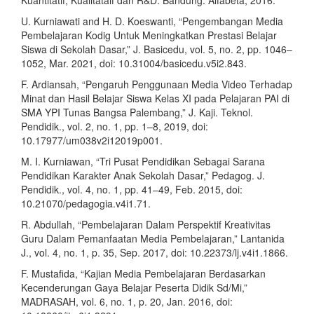
Kuantitatif, Kualitataif dan R&D. Bandung: Alfabeta, 2016.
U. Kurniawati and H. D. Koeswanti, “Pengembangan Media
Pembelajaran Kodig Untuk Meningkatkan Prestasi Belajar
Siswa di Sekolah Dasar,” J. Basicedu, vol. 5, no. 2, pp. 1046–
1052, Mar. 2021, doi: 10.31004/basicedu.v5i2.843.
F. Ardiansah, “Pengaruh Penggunaan Media Video Terhadap
Minat dan Hasil Belajar Siswa Kelas XI pada Pelajaran PAI di
SMA YPI Tunas Bangsa Palembang,” J. Kaji. Teknol.
Pendidik., vol. 2, no. 1, pp. 1–8, 2019, doi:
10.17977/um038v2i12019p001.
M. I. Kurniawan, “Tri Pusat Pendidikan Sebagai Sarana
Pendidikan Karakter Anak Sekolah Dasar,” Pedagog. J.
Pendidik., vol. 4, no. 1, pp. 41–49, Feb. 2015, doi:
10.21070/pedagogia.v4i1.71.
R. Abdullah, “Pembelajaran Dalam Perspektif Kreativitas
Guru Dalam Pemanfaatan Media Pembelajaran,” Lantanida
J., vol. 4, no. 1, p. 35, Sep. 2017, doi: 10.22373/lj.v4i1.1866.
F. Mustafida, “Kajian Media Pembelajaran Berdasarkan
Kecenderungan Gaya Belajar Peserta Didik Sd/Mi,”
MADRASAH, vol. 6, no. 1, p. 20, Jan. 2016, doi: