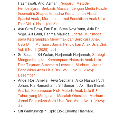
Hasmawati, Andi Asrifan,
Pengaruh Metode
Pembelajaran Berbasis Masalah dengan Media Puzzle
Geometric Shapes terhadap Kemampuan Visual
Spasial Anak
,
Murhum : Jurnal Pendidikan Anak Usia
Dini: Vol. 6 No. 1 (2025): Juli
Ayu Citra Dewi, Fitri Fitri, Silvia Novi Yanti, Asla De
Vega, Alif Laini, Rahma Maulida,
Literasi Multimodal
pada Keterampilan Menyimak dan Berbicara Anak
Usia Dini
,
Murhum : Jurnal Pendidikan Anak Usia Dini:
Vol. 6 No. 1 (2025): Juli
Sri Susanti, Sri Wulan, Nurjannah Nurjannah,
Strategi
Mengembangkan Kemampuan Naturalis Anak Usia
Dini: Tinjauan Sistematis Literatur
,
Murhum : Jurnal
Pendidikan Anak Usia Dini: Vol. 6 No. 2 (2025):
Desember
Angel Rosi Amelia, Reva Septiana, Alica Naswa Putri
Johan, Nia Ramadhani , Sri Sumarni, Akmillah Ilhami,
Analisis Kemampuan Fisik Motorik Anak Usia 5-8
Tahun yang Mengalami Masalah Obesitas
,
Murhum :
Jurnal Pendidikan Anak Usia Dini: Vol. 6 No. 1 (2025):
Juli
Siti Wahyuningsih, Upik Elok Endang Rasmani,