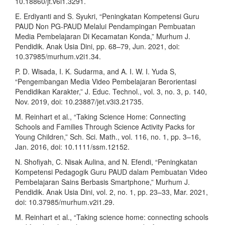
10.18860/jt.v6i1.3291.
E. Erdiyanti and S. Syukri, “Peningkatan Kompetensi Guru
PAUD Non PG-PAUD Melalui Pendampingan Pembuatan
Media Pembelajaran Di Kecamatan Konda,” Murhum J.
Pendidik. Anak Usia Dini, pp. 68–79, Jun. 2021, doi:
10.37985/murhum.v2i1.34.
P. D. Wisada, I. K. Sudarma, and A. I. W. I. Yuda S,
“Pengembangan Media Video Pembelajaran Berorientasi
Pendidikan Karakter,” J. Educ. Technol., vol. 3, no. 3, p. 140,
Nov. 2019, doi: 10.23887/jet.v3i3.21735.
M. Reinhart et al., “Taking Science Home: Connecting
Schools and Families Through Science Activity Packs for
Young Children,” Sch. Sci. Math., vol. 116, no. 1, pp. 3–16,
Jan. 2016, doi: 10.1111/ssm.12152.
N. Shofiyah, C. Nisak Aulina, and N. Efendi, “Peningkatan
Kompetensi Pedagogik Guru PAUD dalam Pembuatan Video
Pembelajaran Sains Berbasis Smartphone,” Murhum J.
Pendidik. Anak Usia Dini, vol. 2, no. 1, pp. 23–33, Mar. 2021,
doi: 10.37985/murhum.v2i1.29.
M. Reinhart et al., “Taking science home: connecting schools