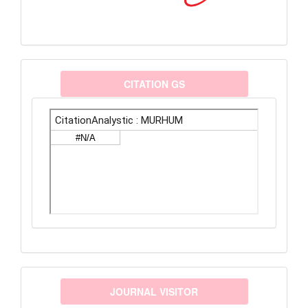
citationanalystic
CITATION GS
visitors
JOURNAL VISITOR