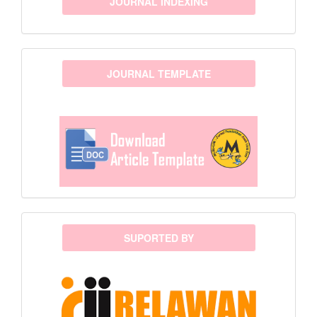
JOURNAL INDEXING
template
JOURNAL TEMPLATE
sponsor
SUPORTED BY