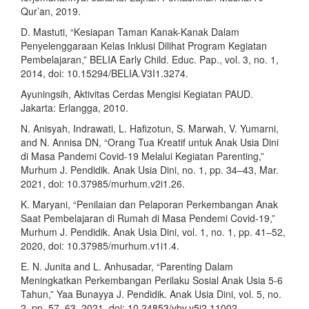
Qur’an, 2019.
D. Mastuti, “Kesiapan Taman Kanak-Kanak Dalam
Penyelenggaraan Kelas Inklusi Dilihat Program Kegiatan
Pembelajaran,” BELIA Early Child. Educ. Pap., vol. 3, no. 1,
2014, doi: 10.15294/BELIA.V3I1.3274.
Ayuningsih, Aktivitas Cerdas Mengisi Kegiatan PAUD.
Jakarta: Erlangga, 2010.
N. Anisyah, Indrawati, L. Hafizotun, S. Marwah, V. Yumarni,
and N. Annisa DN, “Orang Tua Kreatif untuk Anak Usia Dini
di Masa Pandemi Covid-19 Melalui Kegiatan Parenting,”
Murhum J. Pendidik. Anak Usia Dini, no. 1, pp. 34–43, Mar.
2021, doi: 10.37985/murhum.v2i1.26.
K. Maryani, “Penilaian dan Pelaporan Perkembangan Anak
Saat Pembelajaran di Rumah di Masa Pendemi Covid-19,”
Murhum J. Pendidik. Anak Usia Dini, vol. 1, no. 1, pp. 41–52,
2020, doi: 10.37985/murhum.v1i1.4.
E. N. Junita and L. Anhusadar, “Parenting Dalam
Meningkatkan Perkembangan Perilaku Sosial Anak Usia 5-6
Tahun,” Yaa Bunayya J. Pendidik. Anak Usia Dini, vol. 5, no.
2, pp. 57–63, 2021, doi: 10.24853/yby.v5i2.11002.