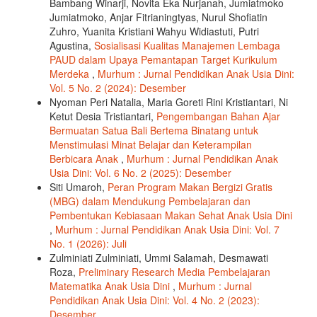
Bambang Winarji, Novita Eka Nurjanah, Jumiatmoko
Jumiatmoko, Anjar Fitrianingtyas, Nurul Shofiatin
Zuhro, Yuanita Kristiani Wahyu Widiastuti, Putri
Agustina,
Sosialisasi Kualitas Manajemen Lembaga
PAUD dalam Upaya Pemantapan Target Kurikulum
Merdeka
,
Murhum : Jurnal Pendidikan Anak Usia Dini:
Vol. 5 No. 2 (2024): Desember
Nyoman Peri Natalia, Maria Goreti Rini Kristiantari, Ni
Ketut Desia Tristiantari,
Pengembangan Bahan Ajar
Bermuatan Satua Bali Bertema Binatang untuk
Menstimulasi Minat Belajar dan Keterampilan
Berbicara Anak
,
Murhum : Jurnal Pendidikan Anak
Usia Dini: Vol. 6 No. 2 (2025): Desember
Siti Umaroh,
Peran Program Makan Bergizi Gratis
(MBG) dalam Mendukung Pembelajaran dan
Pembentukan Kebiasaan Makan Sehat Anak Usia Dini
,
Murhum : Jurnal Pendidikan Anak Usia Dini: Vol. 7
No. 1 (2026): Juli
Zulminiati Zulminiati, Ummi Salamah, Desmawati
Roza,
Preliminary Research Media Pembelajaran
Matematika Anak Usia Dini
,
Murhum : Jurnal
Pendidikan Anak Usia Dini: Vol. 4 No. 2 (2023):
Desember