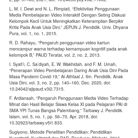
L. M. I. Dewi and N. L. Rimpiati, “Efektivitas Penggunaan
Media Pembelajaran Video Interaktif Dengan Seting Diskusi
Kelompok Kecil Untuk Meningkatkan Keterampilan Berpikir
Kritis Pada Anak Usia Dini,” JEPUN J. Pendidik. Univ. Dhyana
Pura, vol. 1, no. 1, 2015.
R. D. Rahayu, “Pengaruh penggunaan video kartun
mencampur warna terhadap kemampuan kognitif pada anak
kelompok B,” PAUD Teratai, vol. 2, no. 2, 2013.
I. Syafi’i, C. Sa’diyah, E. W. Wakhidah, and F. M. Umah,
“Penerapan Video Pembelajaran Daring Anak Usia Dini Pada
Masa Pandemi Covid-19,” Al-Athfaal J. Ilm. Pendidik. Anak
Usia Dini, vol. 3, no. 2, pp. 140–160, Dec. 2020, doi:
10.24042/ajipaud.v3i2.7315.
F. Ardiansah, “Pengaruh Penggunaan Media Video Terhadap
Minat dan Hasil Belajar Siswa Kelas XI pada Pelajaran PAI di
SMA YPI Tunas Bangsa Palembang,” Tarbawy J. Pendidik.
Islam, vol. 5, no. 1, pp. 56–70, Apr. 2018, doi:
10.32923/tarbawy.v5i1.833.
Sugiyono, Metode Penelitian Pendidikan: Pendidikan