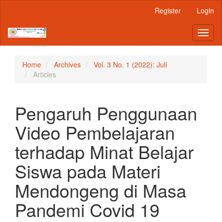
Main
Register
Login
Navigation
Main
Toggl
Content
naviga
Sidebar
Home
Archives
Vol. 3 No. 1 (2022): Juli
Articles
Pengaruh Penggunaan
Video Pembelajaran
terhadap Minat Belajar
Siswa pada Materi
Mendongeng di Masa
Pandemi Covid 19