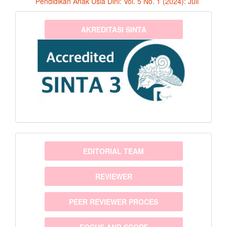
Pendidikan Anak Usia Dini: Vol. 5 No. 1 (2024): Juli
sinta3
AKREDITASI SINTA
menu
EDITORIAL TEAM
REVIEWER
PEER REVIEWER PROCES
FOCUS AND SCOPE