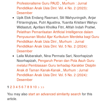
Profesionalisme Guru PAUD
,
Murhum : Jurnal
Pendidikan Anak Usia Dini: Vol. 4 No. 2 (2023):
Desember
Upik Elok Endang Rasmani, Siti Wahyuningsih, Anjar
Fitrianingtyas, Putri Agustina, Yuanita Kristiani Wahyu
Widiastuti, Apriliani Kholika Fitri, Afifah Indah Pratiwi,
Pelatihan Pemanfaatan Artificial Intelligence dalam
Penyusunan Modul Ajar Kurikulum Merdeka bagi Guru
Pendidikan Anak Usia Dini
,
Murhum : Jurnal
Pendidikan Anak Usia Dini: Vol. 5 No. 2 (2024):
Desember
Laila Mubarakah, Nina Permata Sari, Noorhapizah
Noorhapizah,
Pengaruh Peran dan Pola Asuh Guru
melalui Pembiasaan Guru terhadap Karakter Disiplin
Anak di Taman Kanak-Kanak
,
Murhum : Jurnal
Pendidikan Anak Usia Dini: Vol. 5 No. 2 (2024):
Desember
1
2
3
4
5
6
7
8
9
10
>
>>
You may also
start an advanced similarity search
for this
article.