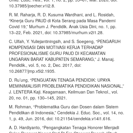
10.37985/joecher.v1i2.8.
R. M. Raharja, R. D. Kusuma Wardhani, and L. Rosidah,
“Kinerja Guru PAUD di Kota Serang pada Masa Pandemi
Covid 19,” Murhum J. Pendidik. Anak Usia Dini, no. 1, pp.
13–22, Feb. 2021, doi: 10.37985/murhum.v2i1.28.
C. Ulfah, Y. Yuliejantiningsih, and S. Soegeng, “PENGARUH
KOMPENSASI DAN MOTIVASI KERJA TERHADAP
PROFESIONALISME GURU PAUD DI KECAMATAN
UNGARAN BARAT KABUPATEN SEMARANG,” J. Manaj.
Pendidik., vol. 5, no. 2, Dec. 2017, doi:
10.26877/jmp.v5i2.1935.
D. Ru’ung, “PENGUATAN TENAGA PENDIDIK: UPAYA
MEMINIMALISIR PROBLEMATIKA PENDIDIKAN NASIONAL,”
J. LENTERA Kaji. Keagamaan, Keilmuan Dan Teknol., vol.
20, no. 01, pp. 130–145, 2021.
M. Rohman, “Problematika Guru dan Dosen dalam Sistem
Pendidikan di Indonesia,” Cendekia J. Educ. Soc., vol. 14, no.
1, p. 49, Jun. 2016, doi: 10.21154/cendekia.v14i1.616.
A. D. Hardiyanto, “Pengangkatan Tenaga Honorer Menjadi