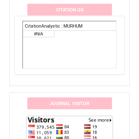
citationanalystic
CITATION GS
visitors
JOURNAL VISITOR