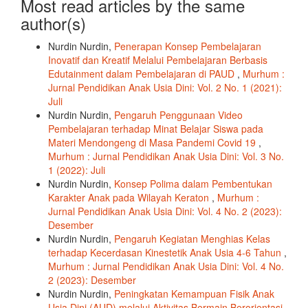
Most read articles by the same
author(s)
Nurdin Nurdin,
Penerapan Konsep Pembelajaran
Inovatif dan Kreatif Melalui Pembelajaran Berbasis
Edutainment dalam Pembelajaran di PAUD
,
Murhum :
Jurnal Pendidikan Anak Usia Dini: Vol. 2 No. 1 (2021):
Juli
Nurdin Nurdin,
Pengaruh Penggunaan Video
Pembelajaran terhadap Minat Belajar Siswa pada
Materi Mendongeng di Masa Pandemi Covid 19
,
Murhum : Jurnal Pendidikan Anak Usia Dini: Vol. 3 No.
1 (2022): Juli
Nurdin Nurdin,
Konsep Polima dalam Pembentukan
Karakter Anak pada Wilayah Keraton
,
Murhum :
Jurnal Pendidikan Anak Usia Dini: Vol. 4 No. 2 (2023):
Desember
Nurdin Nurdin,
Pengaruh Kegiatan Menghias Kelas
terhadap Kecerdasan Kinestetik Anak Usia 4-6 Tahun
,
Murhum : Jurnal Pendidikan Anak Usia Dini: Vol. 4 No.
2 (2023): Desember
Nurdin Nurdin,
Peningkatan Kemampuan Fisik Anak
Usia Dini (AUD) melalui Aktivitas Bermain Berorientasi