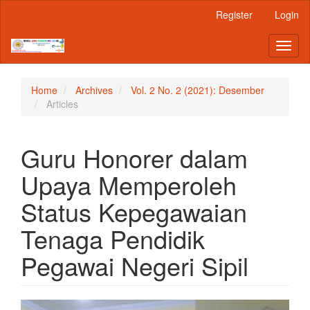
Main
Register
Login
Navigation
Main
Toggl
Content
naviga
Sidebar
Home
Archives
Vol. 2 No. 2 (2021): Desember
Articles
Guru Honorer dalam
Upaya Memperoleh
Status Kepegawaian
Tenaga Pendidik
Pegawai Negeri Sipil