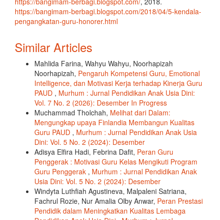
https://bangimam-berbagi.blogspot.com/
, 2018.
https://bangimam-berbagi.blogspot.com/2018/04/5-kendala-
pengangkatan-guru-honorer.html
Similar Articles
Mahlida Farina, Wahyu Wahyu, Noorhapizah
Noorhapizah,
Pengaruh Kompetensi Guru, Emotional
Intelligence, dan Motivasi Kerja terhadap Kinerja Guru
PAUD
,
Murhum : Jurnal Pendidikan Anak Usia Dini:
Vol. 7 No. 2 (2026): Desember In Progress
Muchammad Tholchah,
Melihat dari Dalam:
Mengungkap upaya Finlandia Membangun Kualitas
Guru PAUD
,
Murhum : Jurnal Pendidikan Anak Usia
Dini: Vol. 5 No. 2 (2024): Desember
Adisya Elfira Hadi, Febrina Dafit,
Peran Guru
Penggerak : Motivasi Guru Kelas Mengikuti Program
Guru Penggerak
,
Murhum : Jurnal Pendidikan Anak
Usia Dini: Vol. 5 No. 2 (2024): Desember
Windyta Luthfiah Agustineva, Malpaleni Satriana,
Fachrul Rozie, Nur Amalia Olby Anwar,
Peran Prestasi
Pendidik dalam Meningkatkan Kualitas Lembaga