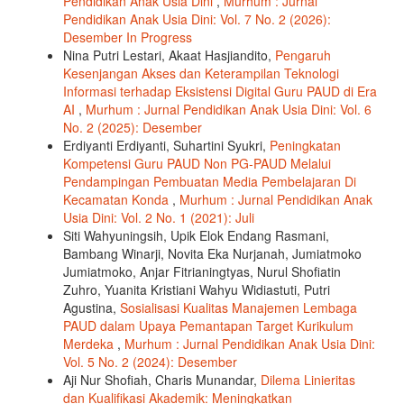
Pendidikan Anak Usia Dini
,
Murhum : Jurnal
Pendidikan Anak Usia Dini: Vol. 7 No. 2 (2026):
Desember In Progress
Nina Putri Lestari, Akaat Hasjiandito,
Pengaruh
Kesenjangan Akses dan Keterampilan Teknologi
Informasi terhadap Eksistensi Digital Guru PAUD di Era
AI
,
Murhum : Jurnal Pendidikan Anak Usia Dini: Vol. 6
No. 2 (2025): Desember
Erdiyanti Erdiyanti, Suhartini Syukri,
Peningkatan
Kompetensi Guru PAUD Non PG-PAUD Melalui
Pendampingan Pembuatan Media Pembelajaran Di
Kecamatan Konda
,
Murhum : Jurnal Pendidikan Anak
Usia Dini: Vol. 2 No. 1 (2021): Juli
Siti Wahyuningsih, Upik Elok Endang Rasmani,
Bambang Winarji, Novita Eka Nurjanah, Jumiatmoko
Jumiatmoko, Anjar Fitrianingtyas, Nurul Shofiatin
Zuhro, Yuanita Kristiani Wahyu Widiastuti, Putri
Agustina,
Sosialisasi Kualitas Manajemen Lembaga
PAUD dalam Upaya Pemantapan Target Kurikulum
Merdeka
,
Murhum : Jurnal Pendidikan Anak Usia Dini:
Vol. 5 No. 2 (2024): Desember
Aji Nur Shofiah, Charis Munandar,
Dilema Linieritas
dan Kualifikasi Akademik: Meningkatkan