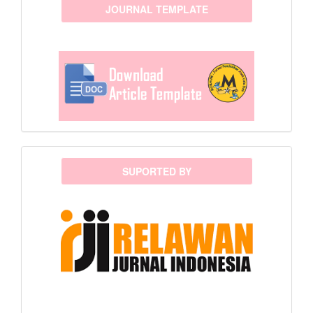
template
JOURNAL TEMPLATE
sponsor
SUPORTED BY