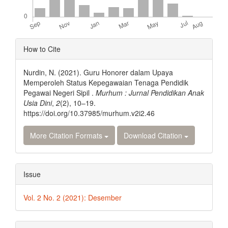
Article
How to Cite
Details
Nurdin, N. (2021). Guru Honorer dalam Upaya
Memperoleh Status Kepegawaian Tenaga Pendidik
Pegawai Negeri Sipil .
Murhum : Jurnal Pendidikan Anak
Usia Dini
,
2
(2), 10–19.
https://doi.org/10.37985/murhum.v2i2.46
More Citation Formats
Download Citation
Issue
Vol. 2 No. 2 (2021): Desember