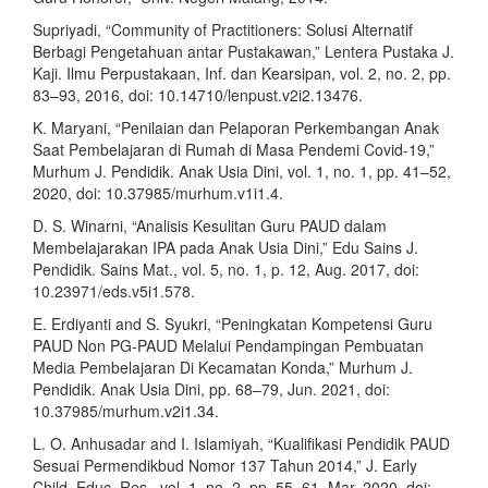
Supriyadi, “Community of Practitioners: Solusi Alternatif
Berbagi Pengetahuan antar Pustakawan,” Lentera Pustaka J.
Kaji. Ilmu Perpustakaan, Inf. dan Kearsipan, vol. 2, no. 2, pp.
83–93, 2016, doi: 10.14710/lenpust.v2i2.13476.
K. Maryani, “Penilaian dan Pelaporan Perkembangan Anak
Saat Pembelajaran di Rumah di Masa Pendemi Covid-19,”
Murhum J. Pendidik. Anak Usia Dini, vol. 1, no. 1, pp. 41–52,
2020, doi: 10.37985/murhum.v1i1.4.
D. S. Winarni, “Analisis Kesulitan Guru PAUD dalam
Membelajarakan IPA pada Anak Usia Dini,” Edu Sains J.
Pendidik. Sains Mat., vol. 5, no. 1, p. 12, Aug. 2017, doi:
10.23971/eds.v5i1.578.
E. Erdiyanti and S. Syukri, “Peningkatan Kompetensi Guru
PAUD Non PG-PAUD Melalui Pendampingan Pembuatan
Media Pembelajaran Di Kecamatan Konda,” Murhum J.
Pendidik. Anak Usia Dini, pp. 68–79, Jun. 2021, doi:
10.37985/murhum.v2i1.34.
L. O. Anhusadar and I. Islamiyah, “Kualifikasi Pendidik PAUD
Sesuai Permendikbud Nomor 137 Tahun 2014,” J. Early
Child. Educ. Res., vol. 1, no. 2, pp. 55–61, Mar. 2020, doi: