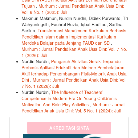
Tujuan
,
Murhum : Jurnal Pendidikan Anak Usia Dini:
Vol. 6 No. 1 (2025): Juli
Makmun Makmun, Nurdin Nurdin, Didiek Purwanto, Tri
Wahyuningsih, Fachrul Rozie, Iqbal Hadifad, Sarlina
Sarlina,
Transformasi Manajemen Kurikulum Berbasis
Pendidikan Islam dalam Implementasi Kurikulum
Merdeka Belajar pada Jenjang PAUD dan SD
,
Murhum : Jurnal Pendidikan Anak Usia Dini: Vol. 7 No.
1 (2026): Juli
Nurdin Nurdin,
Pengaruh Aktivitas Gerak Terpandu
Berbasis Aplikasi Edukatif dan Metode Pembelajaran
Aktif terhadap Perkembangan Fisik-Motorik Anak Usia
Dini
,
Murhum : Jurnal Pendidikan Anak Usia Dini: Vol.
7 No. 1 (2026): Juli
Nurdin Nurdin,
The Influence of Teachers’
Competence in Modern Era On Young Children’s
Motivation And Role-Play Activities
,
Murhum : Jurnal
Pendidikan Anak Usia Dini: Vol. 5 No. 1 (2024): Juli
sinta3
AKREDITASI SINTA