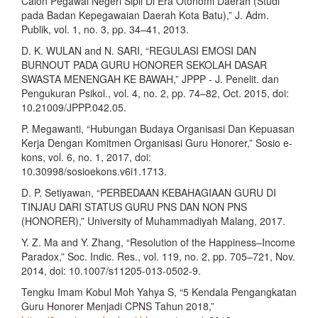
Calon Pegawai Negeri Sipil Di Era Otonomi Daerah (Studi
pada Badan Kepegawaian Daerah Kota Batu),” J. Adm.
Publik, vol. 1, no. 3, pp. 34–41, 2013.
D. K. WULAN and N. SARI, “REGULASI EMOSI DAN
BURNOUT PADA GURU HONORER SEKOLAH DASAR
SWASTA MENENGAH KE BAWAH,” JPPP - J. Penelit. dan
Pengukuran Psikol., vol. 4, no. 2, pp. 74–82, Oct. 2015, doi:
10.21009/JPPP.042.05.
P. Megawanti, “Hubungan Budaya Organisasi Dan Kepuasan
Kerja Dengan Komitmen Organisasi Guru Honorer,” Sosio e-
kons, vol. 6, no. 1, 2017, doi:
10.30998/sosioekons.v6i1.1713.
D. P. Setiyawan, “PERBEDAAN KEBAHAGIAAN GURU DI
TINJAU DARI STATUS GURU PNS DAN NON PNS
(HONORER),” University of Muhammadiyah Malang, 2017.
Y. Z. Ma and Y. Zhang, “Resolution of the Happiness–Income
Paradox,” Soc. Indic. Res., vol. 119, no. 2, pp. 705–721, Nov.
2014, doi: 10.1007/s11205-013-0502-9.
Tengku Imam Kobul Moh Yahya S, “5 Kendala Pengangkatan
Guru Honorer Menjadi CPNS Tahun 2018,”