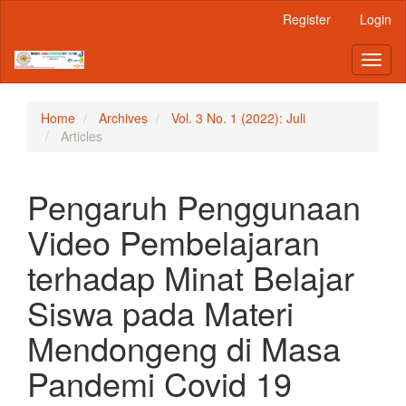
Main
Register
Login
Navigation
Main
Toggl
Content
naviga
Sidebar
Home
Archives
Vol. 3 No. 1 (2022): Juli
Articles
Pengaruh Penggunaan
Video Pembelajaran
terhadap Minat Belajar
Siswa pada Materi
Mendongeng di Masa
Pandemi Covid 19