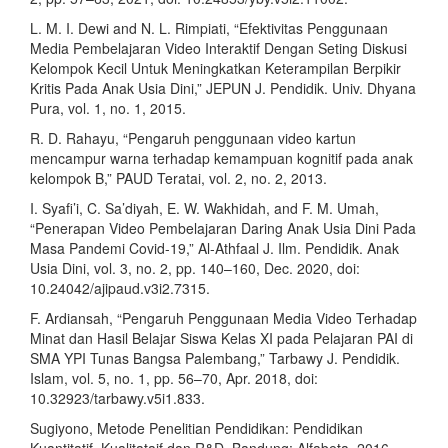
L. M. I. Dewi and N. L. Rimpiati, “Efektivitas Penggunaan
Media Pembelajaran Video Interaktif Dengan Seting Diskusi
Kelompok Kecil Untuk Meningkatkan Keterampilan Berpikir
Kritis Pada Anak Usia Dini,” JEPUN J. Pendidik. Univ. Dhyana
Pura, vol. 1, no. 1, 2015.
R. D. Rahayu, “Pengaruh penggunaan video kartun
mencampur warna terhadap kemampuan kognitif pada anak
kelompok B,” PAUD Teratai, vol. 2, no. 2, 2013.
I. Syafi’i, C. Sa’diyah, E. W. Wakhidah, and F. M. Umah,
“Penerapan Video Pembelajaran Daring Anak Usia Dini Pada
Masa Pandemi Covid-19,” Al-Athfaal J. Ilm. Pendidik. Anak
Usia Dini, vol. 3, no. 2, pp. 140–160, Dec. 2020, doi:
10.24042/ajipaud.v3i2.7315.
F. Ardiansah, “Pengaruh Penggunaan Media Video Terhadap
Minat dan Hasil Belajar Siswa Kelas XI pada Pelajaran PAI di
SMA YPI Tunas Bangsa Palembang,” Tarbawy J. Pendidik.
Islam, vol. 5, no. 1, pp. 56–70, Apr. 2018, doi:
10.32923/tarbawy.v5i1.833.
Sugiyono, Metode Penelitian Pendidikan: Pendidikan