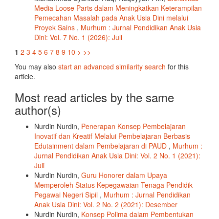
Media Loose Parts dalam Meningkatkan Keterampilan
Pemecahan Masalah pada Anak Usia Dini melalui
Proyek Sains
,
Murhum : Jurnal Pendidikan Anak Usia
Dini: Vol. 7 No. 1 (2026): Juli
1
2
3
4
5
6
7
8
9
10
>
>>
You may also
start an advanced similarity search
for this
article.
Most read articles by the same
author(s)
Nurdin Nurdin,
Penerapan Konsep Pembelajaran
Inovatif dan Kreatif Melalui Pembelajaran Berbasis
Edutainment dalam Pembelajaran di PAUD
,
Murhum :
Jurnal Pendidikan Anak Usia Dini: Vol. 2 No. 1 (2021):
Juli
Nurdin Nurdin,
Guru Honorer dalam Upaya
Memperoleh Status Kepegawaian Tenaga Pendidik
Pegawai Negeri Sipil
,
Murhum : Jurnal Pendidikan
Anak Usia Dini: Vol. 2 No. 2 (2021): Desember
Nurdin Nurdin,
Konsep Polima dalam Pembentukan