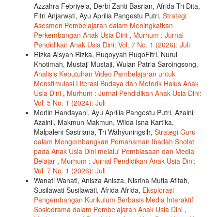
Azzahra Febriyela, Derbi Zanti Basrian, Afrida Tri Dita,
Fitri Anjarwati, Ayu Aprilia Pangestu Putri,
Strategi
Asesmen Pembelajaran dalam Meningkatkan
Perkembangan Anak Usia Dini
,
Murhum : Jurnal
Pendidikan Anak Usia Dini: Vol. 7 No. 1 (2026): Juli
Rizka Aisyah Rizka, Ruqoyyah RuqoFitri, Nurul
Khotimah, Mustaji Mustaji, Wulan Patria Saroingsong,
Analisis Kebutuhan Video Pembelajaran untuk
Menstimulasi Literasi Budaya dan Motorik Halus Anak
Usia Dini
,
Murhum : Jurnal Pendidikan Anak Usia Dini:
Vol. 5 No. 1 (2024): Juli
Merlin Handayani, Ayu Aprilia Pangestu Putri, Azainil
Azainil, Makmun Makmun, Wilda Isna Kartika,
Malpaleni Sastriana, Tri Wahyuningsih,
Strategi Guru
dalam Mengembangkan Pemahaman Ibadah Sholat
pada Anak Usia Dini melalui Pembiasaan dan Media
Belajar
,
Murhum : Jurnal Pendidikan Anak Usia Dini:
Vol. 7 No. 1 (2026): Juli
Wanati Wanati, Anisza Anisza, Nisrina Mutia Afifah,
Susilawati Susilawati, Afrida Afrida,
Eksplorasi
Pengembangan Kurikulum Berbasis Media Interaktif
Sosiodrama dalam Pembelajaran Anak Usia Dini
,