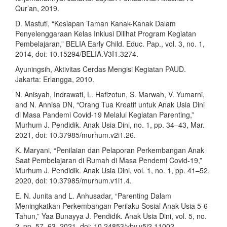
Qur’an, 2019.
D. Mastuti, “Kesiapan Taman Kanak-Kanak Dalam
Penyelenggaraan Kelas Inklusi Dilihat Program Kegiatan
Pembelajaran,” BELIA Early Child. Educ. Pap., vol. 3, no. 1,
2014, doi: 10.15294/BELIA.V3I1.3274.
Ayuningsih, Aktivitas Cerdas Mengisi Kegiatan PAUD.
Jakarta: Erlangga, 2010.
N. Anisyah, Indrawati, L. Hafizotun, S. Marwah, V. Yumarni,
and N. Annisa DN, “Orang Tua Kreatif untuk Anak Usia Dini
di Masa Pandemi Covid-19 Melalui Kegiatan Parenting,”
Murhum J. Pendidik. Anak Usia Dini, no. 1, pp. 34–43, Mar.
2021, doi: 10.37985/murhum.v2i1.26.
K. Maryani, “Penilaian dan Pelaporan Perkembangan Anak
Saat Pembelajaran di Rumah di Masa Pendemi Covid-19,”
Murhum J. Pendidik. Anak Usia Dini, vol. 1, no. 1, pp. 41–52,
2020, doi: 10.37985/murhum.v1i1.4.
E. N. Junita and L. Anhusadar, “Parenting Dalam
Meningkatkan Perkembangan Perilaku Sosial Anak Usia 5-6
Tahun,” Yaa Bunayya J. Pendidik. Anak Usia Dini, vol. 5, no.
2, pp. 57–63, 2021, doi: 10.24853/yby.v5i2.11002.