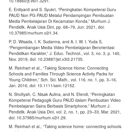
10.18860/jt.v6i1.3291.
E. Erdiyanti and S. Syukri, “Peningkatan Kompetensi Guru
PAUD Non PG-PAUD Melalui Pendampingan Pembuatan
Media Pembelajaran Di Kecamatan Konda,” Murhum J.
Pendidik. Anak Usia Dini, pp. 68–79, Jun. 2021, doi:
10.37985/murhum.v2i1.34.
P. D. Wisada, I. K. Sudarma, and A. I. W. I. Yuda S,
“Pengembangan Media Video Pembelajaran Berorientasi
Pendidikan Karakter,” J. Educ. Technol., vol. 3, no. 3, p. 140,
Nov. 2019, doi: 10.23887/jet.v3i3.21735.
M. Reinhart et al., “Taking Science Home: Connecting
Schools and Families Through Science Activity Packs for
Young Children,” Sch. Sci. Math., vol. 116, no. 1, pp. 3–16,
Jan. 2016, doi: 10.1111/ssm.12152.
N. Shofiyah, C. Nisak Aulina, and N. Efendi, “Peningkatan
Kompetensi Pedagogik Guru PAUD dalam Pembuatan Video
Pembelajaran Sains Berbasis Smartphone,” Murhum J.
Pendidik. Anak Usia Dini, vol. 2, no. 1, pp. 23–33, Mar. 2021,
doi: 10.37985/murhum.v2i1.29.
M. Reinhart et al., “Taking science home: connecting schools