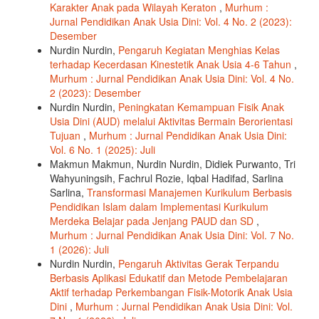
Karakter Anak pada Wilayah Keraton
,
Murhum :
Jurnal Pendidikan Anak Usia Dini: Vol. 4 No. 2 (2023):
Desember
Nurdin Nurdin,
Pengaruh Kegiatan Menghias Kelas
terhadap Kecerdasan Kinestetik Anak Usia 4-6 Tahun
,
Murhum : Jurnal Pendidikan Anak Usia Dini: Vol. 4 No.
2 (2023): Desember
Nurdin Nurdin,
Peningkatan Kemampuan Fisik Anak
Usia Dini (AUD) melalui Aktivitas Bermain Berorientasi
Tujuan
,
Murhum : Jurnal Pendidikan Anak Usia Dini:
Vol. 6 No. 1 (2025): Juli
Makmun Makmun, Nurdin Nurdin, Didiek Purwanto, Tri
Wahyuningsih, Fachrul Rozie, Iqbal Hadifad, Sarlina
Sarlina,
Transformasi Manajemen Kurikulum Berbasis
Pendidikan Islam dalam Implementasi Kurikulum
Merdeka Belajar pada Jenjang PAUD dan SD
,
Murhum : Jurnal Pendidikan Anak Usia Dini: Vol. 7 No.
1 (2026): Juli
Nurdin Nurdin,
Pengaruh Aktivitas Gerak Terpandu
Berbasis Aplikasi Edukatif dan Metode Pembelajaran
Aktif terhadap Perkembangan Fisik-Motorik Anak Usia
Dini
,
Murhum : Jurnal Pendidikan Anak Usia Dini: Vol.