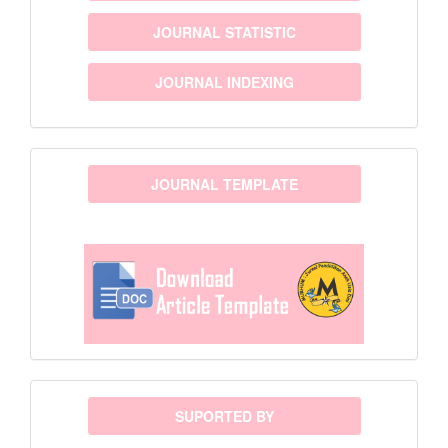
JOURNAL STATISTIC
JOURNAL INDEXING
template
JOURNAL TEMPLATE
sponsor
SUPORTED BY