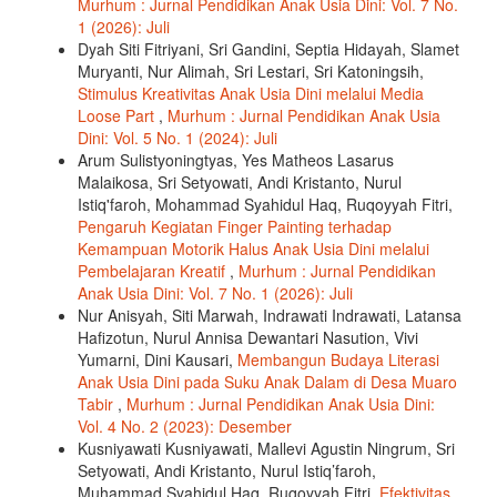
Murhum : Jurnal Pendidikan Anak Usia Dini: Vol. 7 No.
1 (2026): Juli
Dyah Siti Fitriyani, Sri Gandini, Septia Hidayah, Slamet
Muryanti, Nur Alimah, Sri Lestari, Sri Katoningsih,
Stimulus Kreativitas Anak Usia Dini melalui Media
Loose Part
,
Murhum : Jurnal Pendidikan Anak Usia
Dini: Vol. 5 No. 1 (2024): Juli
Arum Sulistyoningtyas, Yes Matheos Lasarus
Malaikosa, Sri Setyowati, Andi Kristanto, Nurul
Istiq'faroh, Mohammad Syahidul Haq, Ruqoyyah Fitri,
Pengaruh Kegiatan Finger Painting terhadap
Kemampuan Motorik Halus Anak Usia Dini melalui
Pembelajaran Kreatif
,
Murhum : Jurnal Pendidikan
Anak Usia Dini: Vol. 7 No. 1 (2026): Juli
Nur Anisyah, Siti Marwah, Indrawati Indrawati, Latansa
Hafizotun, Nurul Annisa Dewantari Nasution, Vivi
Yumarni, Dini Kausari,
Membangun Budaya Literasi
Anak Usia Dini pada Suku Anak Dalam di Desa Muaro
Tabir
,
Murhum : Jurnal Pendidikan Anak Usia Dini:
Vol. 4 No. 2 (2023): Desember
Kusniyawati Kusniyawati, Mallevi Agustin Ningrum, Sri
Setyowati, Andi Kristanto, Nurul Istiq’faroh,
Muhammad Syahidul Haq, Ruqoyyah Fitri,
Efektivitas