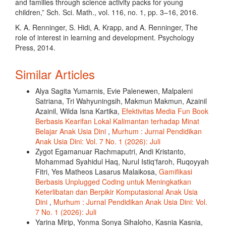
and families through science activity packs for young
children,” Sch. Sci. Math., vol. 116, no. 1, pp. 3–16, 2016.
K. A. Renninger, S. Hidi, A. Krapp, and A. Renninger, The
role of interest in learning and development. Psychology
Press, 2014.
Similar Articles
Alya Sagita Yumarnis, Evie Palenewen, Malpaleni
Satriana, Tri Wahyuningsih, Makmun Makmun, Azainil
Azainil, Wilda Isna Kartika,
Efektivitas Media Fun Book
Berbasis Kearifan Lokal Kalimantan terhadap Minat
Belajar Anak Usia Dini
,
Murhum : Jurnal Pendidikan
Anak Usia Dini: Vol. 7 No. 1 (2026): Juli
Zygot Egamanuar Rachmaputri, Andi Kristanto,
Mohammad Syahidul Haq, Nurul Istiq'faroh, Ruqoyyah
Fitri, Yes Matheos Lasarus Malaikosa,
Gamifikasi
Berbasis Unplugged Coding untuk Meningkatkan
Keterlibatan dan Berpikir Komputasional Anak Usia
Dini
,
Murhum : Jurnal Pendidikan Anak Usia Dini: Vol.
7 No. 1 (2026): Juli
Yarina Mirip, Yonma Sonya Sihaloho, Kasnia Kasnia,