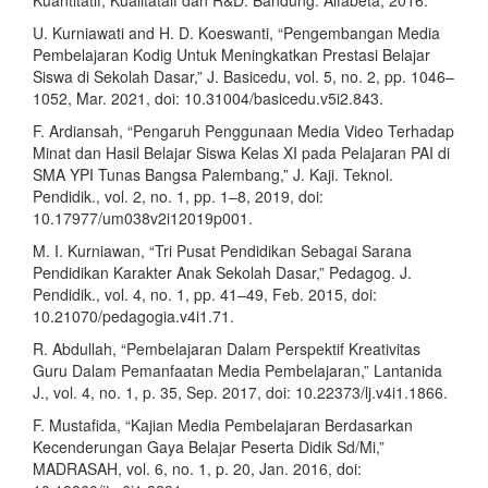
Kuantitatif, Kualitataif dan R&D. Bandung: Alfabeta, 2016.
U. Kurniawati and H. D. Koeswanti, “Pengembangan Media
Pembelajaran Kodig Untuk Meningkatkan Prestasi Belajar
Siswa di Sekolah Dasar,” J. Basicedu, vol. 5, no. 2, pp. 1046–
1052, Mar. 2021, doi: 10.31004/basicedu.v5i2.843.
F. Ardiansah, “Pengaruh Penggunaan Media Video Terhadap
Minat dan Hasil Belajar Siswa Kelas XI pada Pelajaran PAI di
SMA YPI Tunas Bangsa Palembang,” J. Kaji. Teknol.
Pendidik., vol. 2, no. 1, pp. 1–8, 2019, doi:
10.17977/um038v2i12019p001.
M. I. Kurniawan, “Tri Pusat Pendidikan Sebagai Sarana
Pendidikan Karakter Anak Sekolah Dasar,” Pedagog. J.
Pendidik., vol. 4, no. 1, pp. 41–49, Feb. 2015, doi:
10.21070/pedagogia.v4i1.71.
R. Abdullah, “Pembelajaran Dalam Perspektif Kreativitas
Guru Dalam Pemanfaatan Media Pembelajaran,” Lantanida
J., vol. 4, no. 1, p. 35, Sep. 2017, doi: 10.22373/lj.v4i1.1866.
F. Mustafida, “Kajian Media Pembelajaran Berdasarkan
Kecenderungan Gaya Belajar Peserta Didik Sd/Mi,”
MADRASAH, vol. 6, no. 1, p. 20, Jan. 2016, doi: