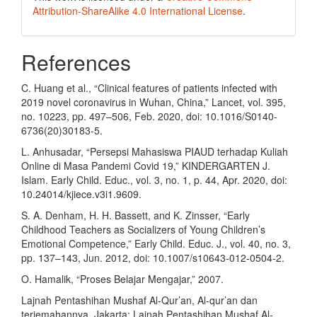
Attribution-ShareAlike 4.0 International License
.
References
C. Huang et al., “Clinical features of patients infected with
2019 novel coronavirus in Wuhan, China,” Lancet, vol. 395,
no. 10223, pp. 497–506, Feb. 2020, doi: 10.1016/S0140-
6736(20)30183-5.
L. Anhusadar, “Persepsi Mahasiswa PIAUD terhadap Kuliah
Online di Masa Pandemi Covid 19,” KINDERGARTEN J.
Islam. Early Child. Educ., vol. 3, no. 1, p. 44, Apr. 2020, doi:
10.24014/kjiece.v3i1.9609.
S. A. Denham, H. H. Bassett, and K. Zinsser, “Early
Childhood Teachers as Socializers of Young Children’s
Emotional Competence,” Early Child. Educ. J., vol. 40, no. 3,
pp. 137–143, Jun. 2012, doi: 10.1007/s10643-012-0504-2.
O. Hamalik, “Proses Belajar Mengajar,” 2007.
Lajnah Pentashihan Mushaf Al-Qur’an, Al-qur’an dan
terjemahannya. Jakarta: Lajnah Pentashihan Mushaf Al-