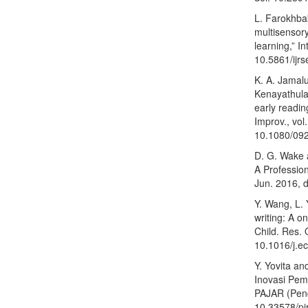
L. Farokhbak
multisensory
learning,” In
10.5861/ijr
K. A. Jamalu
Kenayathula,
early readin
Improv., vol
10.1080/09
D. G. Wake 
A Profession
Jun. 2016, d
Y. Wang, L. 
writing: A o
Child. Res. 
10.1016/j.e
Y. Yovita a
Inovasi Pem
PAJAR (Pendi
10.33578/pj