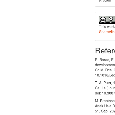
Articles
This work
ShareAlik
Refer
R. Barac, E.
development 
Child. Res. 
10.1016/j.e
T. A. Putri,
CaLLs (Journa
doi: 10.3087
M. Brantasa
Anak Usia Di
51, Sep. 20