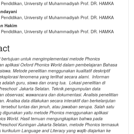
i Pendidikan, University of Muhammadiyah Prof. DR. HAMKA
andayani
i Pendidikan, University of Muhammadiyah Prof. DR. HAMKA
n Hakim
i Pendidikan, University of Muhammadiyah Prof. DR. HAMKA
act
ini bertujuan untuk mengimplementasi metode Phonics
 aplikasi Oxford Phonics World dalam pembelajaran Bahasa
 siswa. Metode penelitian menggunakan kualitatif deskriptif
ksplorasi fenomena yang terlihat secara alami. Informan
g adalah guru, siswa dan orang tua. Lokasi penelitian di
Preschool Jakarta Selatan. Teknik pengumpulan data
 observasi, wawancara dan dokumentasi. Analisis peneliitian
. Analisa data dilakukan secara interaktif dan berkelanjutan
 tersebut tuntas dan jenuh, atau jawaban serupa. Salah satu
 digunakan yaitu metode Phonics menggunakan aplikasi
nics World. Hasil temuan mengungkapkan bahwa pada
Preschool Kuningan Jakarta Selatan, metode Phonics termasuk
 kurikulum Language and Literacy yang wajib diajarkan ke