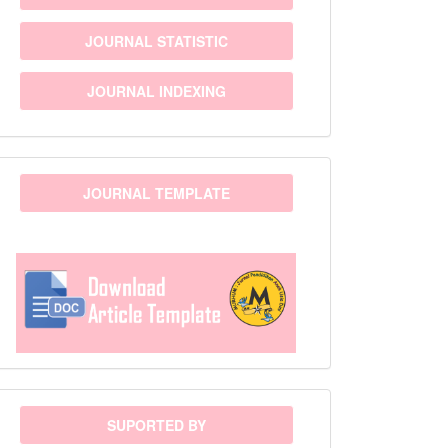
JOURNAL STATISTIC
JOURNAL INDEXING
template
JOURNAL TEMPLATE
sponsor
SUPORTED BY