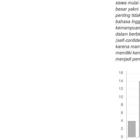
siswa mulai 
besar yakni
penting ti
bahasa Ingg
kemampuan 
dalam berbi
(self-confi
karena mam
memiliki ke
menjadi pem
Downloads