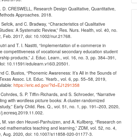
 J. D. CRESWELL, Research Design Qualitative, Quantitative,
Methods Approaches. 2018.
. Sefcik, and C. Bradway, “Characteristics of Qualitative
Studies: A Systematic Review,” Res. Nurs. Health, vol. 40, no.
2, Feb. 2017, doi: 10.1002/nur.21768.
tri and T. I. Nastiti, “Implementation of e-commerce in
he competitiveness of vocational secondary education student
ship products,” J. Educ. Learn., vol. 16, no. 3, pp. 384–391,
doi: 10.11591/edulearn.v16i3.20501.
nd C. Bustos, “Phonemic Awareness: It’s All in the Sounds of
exas Assoc. Lit. Educ. Yearb., vol. 6, pp. 55–58, 2019,
ailable:
https://eric.ed.gov/?id=EJ1291358
. Cohrdes, S. P. Tiffin-Richards, and S. Schroeder, “Narrative
ding with wordless picture books: A cluster-randomized
 study,” Early Child. Res. Q., vol. 51, no. 1, pp. 191–203, 2020,
6/j.ecresq.2019.11.002.
d, M. van den Heuvel-Panhuizen, and A. Kullberg, “Research on
ood mathematics teaching and learning,” ZDM, vol. 52, no. 4,
, Aug. 2020, doi: 10.1007/s11858-020-01177-3.