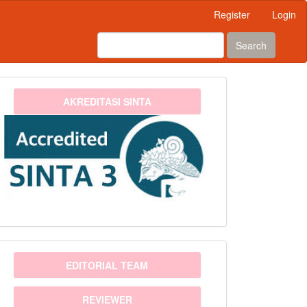
Register
Login
Search
sinta3
AKREDITASI SINTA
menu
EDITORIAL TEAM
REVIEWER