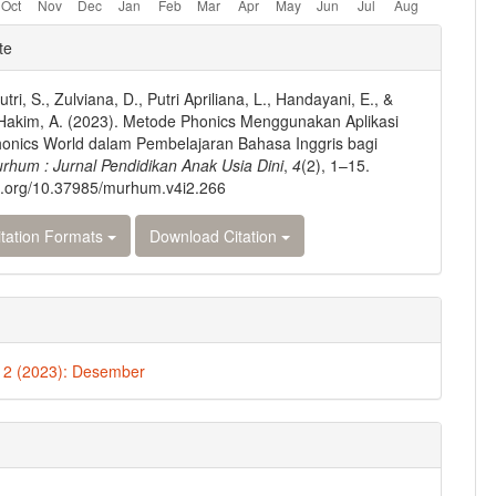
e
te
ls
ri, S., Zulviana, D., Putri Apriliana, L., Handayani, E., &
akim, A. (2023). Metode Phonics Menggunakan Aplikasi
onics World dalam Pembelajaran Bahasa Inggris bagi
rhum : Jurnal Pendidikan Anak Usia Dini
,
4
(2), 1–15.
oi.org/10.37985/murhum.v4i2.266
tation Formats
Download Citation
. 2 (2023): Desember