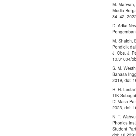
M. Marwah, 
Media Bergam
34–42, 2022
D. Arika Nov
Pengembanga
M. Shaleh, 
Pendidik da
J. Obs. J. P
10.31004/ob
S. M. West
Bahasa Inggr
2019, doi: 
R. H. Lestar
TIK Sebagai
Di Masa Pand
2023, doi: 1
N. T. Wahyun
Phonics Ins
Student Part
doi: 10.239