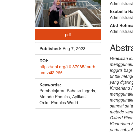
Administras
Exabella H
Administras
Abd Rohma
Administras
pdf
Abstr
Published:
Aug 7, 2023
Penelitian 
DOI:
menggunakan
https://doi.org/10.37985/murh
Inggris bagi
um.v4i2.266
untuk menge
yang dijarin
Keywords:
Kinderland 
Pembelajaran Bahasa Inggris,
menggunakan
Metode Phonics, Aplikasi
menggunakan
Oxfor Phonics World
sampai data
metode yang
Oxford Pho
Kinderland 
pada subyek