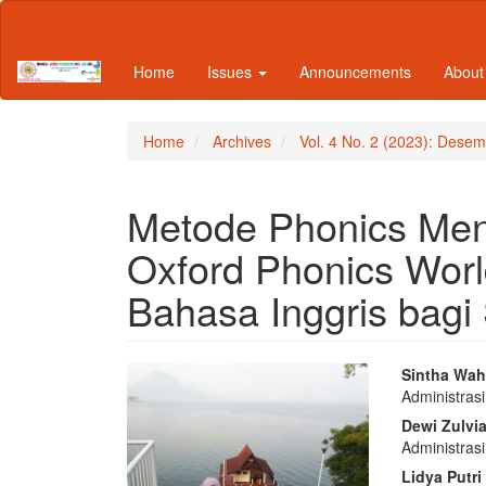
Main
Navigation
Main
Home
Issues
Announcements
Abou
Content
Sidebar
Home
Archives
Vol. 4 No. 2 (2023): Dese
Metode Phonics Men
Oxford Phonics Wor
Bahasa Inggris bagi
Article
Main
Sintha Wah
Administras
Sidebar
Articl
Dewi Zulvi
Conte
Administras
Lidya Putri