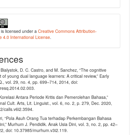
 is licensed under a
Creative Commons Attribution-
e 4.0 International License
.
ences
 Bialystok, D. C. Castro, and M. Sanchez, “The cognitive
of young dual language learners: A critical review,” Early
Q., vol. 29, no. 4, pp. 699–714, 2014, doi:
cresq.2014.02.003.
 “Korelasi Antara Periode Kritis dan Pemerolehan Bahasa,”
l Cult. Arts, Lit. Linguist., vol. 6, no. 2, p. 279, Dec. 2020,
2/calls.v6i2.3594.
ri, “Pola Asuh Orang Tua terhadap Perkembangan Bahasa
ni,” Murhum J. Pendidik. Anak Usia Dini, vol. 3, no. 2, pp. 42–
22, doi: 10.37985/murhum.v3i2.119.