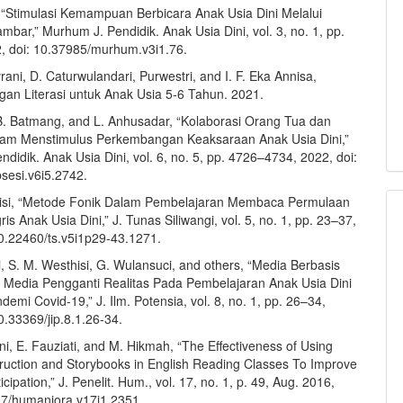
“Stimulasi Kemampuan Berbicara Anak Usia Dini Melalui
bar,” Murhum J. Pendidik. Anak Usia Dini, vol. 3, no. 1, pp.
, doi: 10.37985/murhum.v3i1.76.
rani, D. Caturwulandari, Purwestri, and I. F. Eka Annisa,
n Literasi untuk Anak Usia 5-6 Tahun. 2021.
B. Batmang, and L. Anhusadar, “Kolaborasi Orang Tua dan
lam Menstimulus Perkembangan Keaksaraan Anak Usia Dini,”
endidik. Anak Usia Dini, vol. 6, no. 5, pp. 4726–4734, 2022, doi:
sesi.v6i5.2742.
hisi, “Metode Fonik Dalam Pembelajaran Membaca Permulaan
is Anak Usia Dini,” J. Tunas Siliwangi, vol. 5, no. 1, pp. 23–37,
10.22460/ts.v5i1p29-43.1271.
i, S. M. Westhisi, G. Wulansuci, and others, “Media Berbasis
 Media Pengganti Realitas Pada Pembelajaran Anak Usia Dini
emi Covid-19,” J. Ilm. Potensia, vol. 8, no. 1, pp. 26–34,
0.33369/jip.8.1.26-34.
i, E. Fauziati, and M. Hikmah, “The Effectiveness of Using
truction and Storybooks in English Reading Classes To Improve
icipation,” J. Penelit. Hum., vol. 17, no. 1, p. 49, Aug. 2016,
17/humaniora.v17i1.2351.