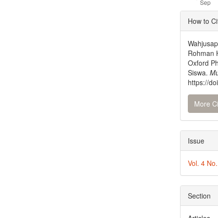
Articl
How to Ci
Detai
Wahjusaput
Rohman H
Oxford Ph
Siswa.
Mu
https://d
More Ci
Issue
Vol. 4 No
Section