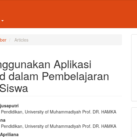
t
mber
Articles
ggunakan Aplikasi
ld dalam Pembelajaran
 Siswa
jusaputri
i Pendidikan, University of Muhammadiyah Prof. DR. HAMKA
e
ana
nt
i Pendidikan, University of Muhammadiyah Prof. DR. HAMKA
 Apriliana