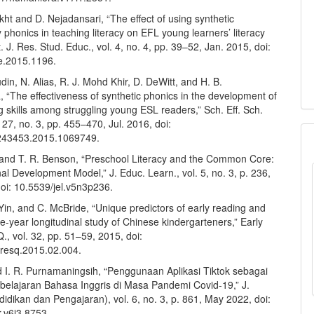
ht and D. Nejadansari, “The effect of using synthetic
 phonics in teaching literacy on EFL young learners’ literacy
t. J. Res. Stud. Educ., vol. 4, no. 4, pp. 39–52, Jan. 2015, doi:
se.2015.1196.
din, N. Alias, R. J. Mohd Khir, D. DeWitt, and H. B.
 “The effectiveness of synthetic phonics in the development of
g skills among struggling young ESL readers,” Sch. Eff. Sch.
. 27, no. 3, pp. 455–470, Jul. 2016, doi:
243453.2015.1069749.
and T. R. Benson, “Preschool Literacy and the Common Core:
al Development Model,” J. Educ. Learn., vol. 5, no. 3, p. 236,
oi: 10.5539/jel.v5n3p236.
Yin, and C. McBride, “Unique predictors of early reading and
ne-year longitudinal study of Chinese kindergarteners,” Early
Q., vol. 32, pp. 51–59, 2015, doi:
cresq.2015.02.004.
nd I. R. Purnamaningsih, “Penggunaan Aplikasi Tiktok sebagai
belajaran Bahasa Inggris di Masa Pandemi Covid-19,” J.
dikan dan Pengajaran), vol. 6, no. 3, p. 861, May 2022, doi:
r.v6i3.8753.