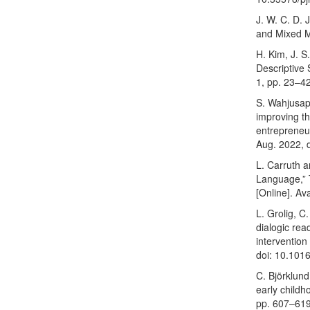
J. W. C. D.
and Mixed 
H. Kim, J. S
Descriptive 
1, pp. 23–4
S. Wahjusapu
improving t
entrepreneur
Aug. 2022, 
L. Carruth a
Language,” T
[Online]. Av
L. Grolig, C
dialogic rea
intervention
doi: 10.101
C. Björklun
early childh
pp. 607–619