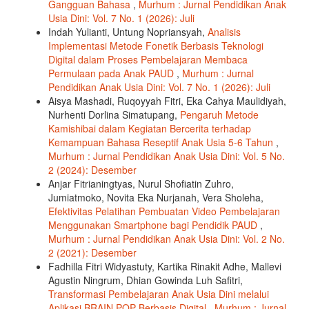
Gangguan Bahasa
,
Murhum : Jurnal Pendidikan Anak
Usia Dini: Vol. 7 No. 1 (2026): Juli
Indah Yulianti, Untung Nopriansyah,
Analisis
Implementasi Metode Fonetik Berbasis Teknologi
Digital dalam Proses Pembelajaran Membaca
Permulaan pada Anak PAUD
,
Murhum : Jurnal
Pendidikan Anak Usia Dini: Vol. 7 No. 1 (2026): Juli
Aisya Mashadi, Ruqoyyah Fitri, Eka Cahya Maulidiyah,
Nurhenti Dorlina Simatupang,
Pengaruh Metode
Kamishibai dalam Kegiatan Bercerita terhadap
Kemampuan Bahasa Reseptif Anak Usia 5-6 Tahun
,
Murhum : Jurnal Pendidikan Anak Usia Dini: Vol. 5 No.
2 (2024): Desember
Anjar Fitrianingtyas, Nurul Shofiatin Zuhro,
Jumiatmoko, Novita Eka Nurjanah, Vera Sholeha,
Efektivitas Pelatihan Pembuatan Video Pembelajaran
Menggunakan Smartphone bagi Pendidik PAUD
,
Murhum : Jurnal Pendidikan Anak Usia Dini: Vol. 2 No.
2 (2021): Desember
Fadhilla Fitri Widyastuty, Kartika Rinakit Adhe, Mallevi
Agustin Ningrum, Dhian Gowinda Luh Safitri,
Transformasi Pembelajaran Anak Usia Dini melalui
Aplikasi BRAIN POP Berbasis Digital
,
Murhum : Jurnal