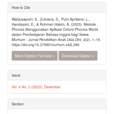
Article
How to Cite
Details
Wahjusaputri, S., Zulviana, D., Putri Apriliana, L.,
Handayani, E., & Rohman Hakim, A. (2023). Metode
Phonics Menggunakan Aplikasi Oxford Phonics World
dalam Pembelajaran Bahasa Inggris bagi Siswa.
Murhum : Jurnal Pendidikan Anak Usia Dini
,
4
(2), 1–15.
https://doi.org/10.37985/murhum.v4i2.266
More Citation Formats
Download Citation
Issue
Vol. 4 No. 2 (2023): Desember
Section