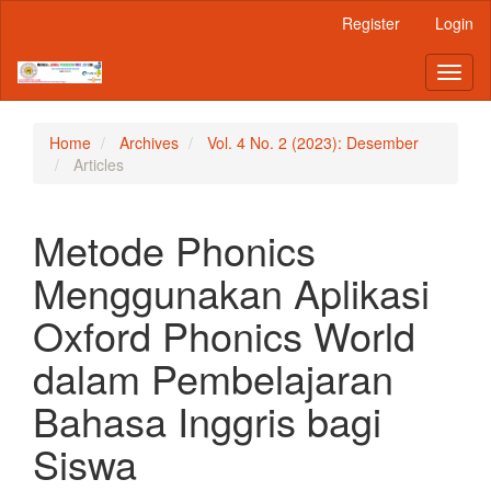
Main
Register
Login
Navigation
Main
Toggl
Content
naviga
Sidebar
Home
Archives
Vol. 4 No. 2 (2023): Desember
Articles
Metode Phonics
Menggunakan Aplikasi
Oxford Phonics World
dalam Pembelajaran
Bahasa Inggris bagi
Siswa