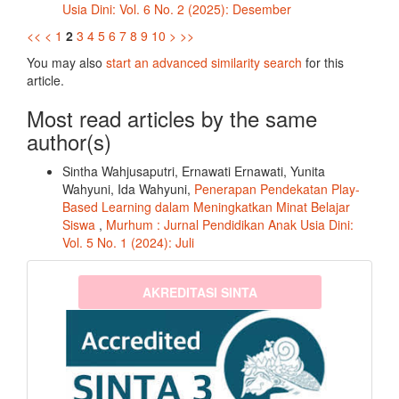
Usia Dini: Vol. 6 No. 2 (2025): Desember
<<
<
1
2
3
4
5
6
7
8
9
10
>
>>
You may also
start an advanced similarity search
for this
article.
Most read articles by the same
author(s)
Sintha Wahjusaputri, Ernawati Ernawati, Yunita
Wahyuni, Ida Wahyuni,
Penerapan Pendekatan Play-
Based Learning dalam Meningkatkan Minat Belajar
Siswa
,
Murhum : Jurnal Pendidikan Anak Usia Dini:
Vol. 5 No. 1 (2024): Juli
sinta3
AKREDITASI SINTA