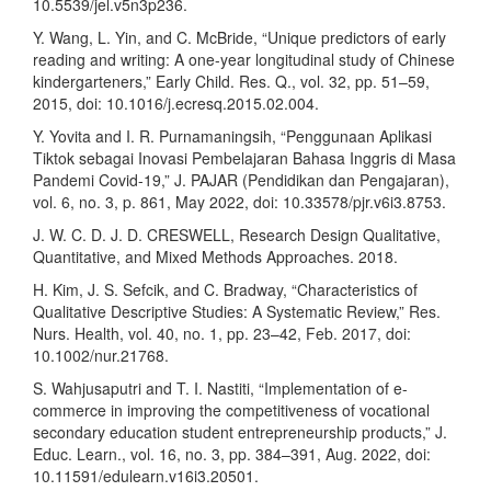
10.5539/jel.v5n3p236.
Y. Wang, L. Yin, and C. McBride, “Unique predictors of early
reading and writing: A one-year longitudinal study of Chinese
kindergarteners,” Early Child. Res. Q., vol. 32, pp. 51–59,
2015, doi: 10.1016/j.ecresq.2015.02.004.
Y. Yovita and I. R. Purnamaningsih, “Penggunaan Aplikasi
Tiktok sebagai Inovasi Pembelajaran Bahasa Inggris di Masa
Pandemi Covid-19,” J. PAJAR (Pendidikan dan Pengajaran),
vol. 6, no. 3, p. 861, May 2022, doi: 10.33578/pjr.v6i3.8753.
J. W. C. D. J. D. CRESWELL, Research Design Qualitative,
Quantitative, and Mixed Methods Approaches. 2018.
H. Kim, J. S. Sefcik, and C. Bradway, “Characteristics of
Qualitative Descriptive Studies: A Systematic Review,” Res.
Nurs. Health, vol. 40, no. 1, pp. 23–42, Feb. 2017, doi:
10.1002/nur.21768.
S. Wahjusaputri and T. I. Nastiti, “Implementation of e-
commerce in improving the competitiveness of vocational
secondary education student entrepreneurship products,” J.
Educ. Learn., vol. 16, no. 3, pp. 384–391, Aug. 2022, doi:
10.11591/edulearn.v16i3.20501.