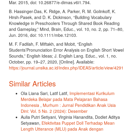
Mar. 2015, doi: 10.26877/e-dimas.v6i1.794.
B. Hassinger-Das, K. Ridge, A. Parker, R. M. Golinkoff, K.
Hirsh-Pasek, and D. K. Dickinson, “Building Vocabulary
Knowledge in Preschoolers Through Shared Book Reading
and Gameplay,” Mind, Brain, Educ., vol. 10, no. 2, pp. 71–80,
Jun. 2016, doi: 10.1111/mbe.12103.
M. F. Fadilah, F. Miftakh, and Mobit, “English
Students’Pronunciation Error Analysis on English Short Vowel
Sounds,” English Ideas; J. English Lang. Educ., vol. 1, no.
October, pp. 19–27, 2020, [Online]. Available:
https://journal.unsika.ac.id/index.php/IDEAS/article/view/4291
Similar Articles
Ola Liana Sari, Latif Latif,
Implementasi Kurikulum
Merdeka Belajar pada Mata Pelajaran Bahasa
Indonesia
,
Murhum : Jurnal Pendidikan Anak Usia
Dini: Vol. 5 No. 2 (2024): Desember
Aulia Putri Setiyani, Virginia Hanandita, Dodiet Aditya
Setyawan,
Efektivitas Puppet Doll Terhadap Mean
Length Utterance (MLU) pada Anak dengan