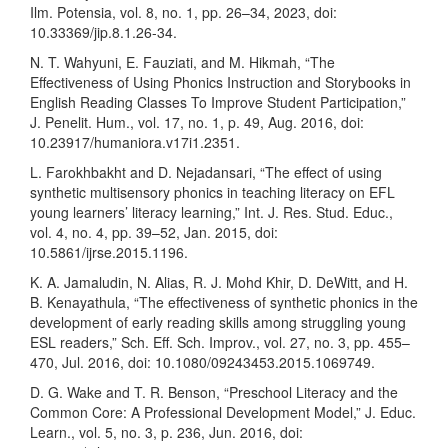
Ilm. Potensia, vol. 8, no. 1, pp. 26–34, 2023, doi:
10.33369/jip.8.1.26-34.
N. T. Wahyuni, E. Fauziati, and M. Hikmah, “The
Effectiveness of Using Phonics Instruction and Storybooks in
English Reading Classes To Improve Student Participation,”
J. Penelit. Hum., vol. 17, no. 1, p. 49, Aug. 2016, doi:
10.23917/humaniora.v17i1.2351.
L. Farokhbakht and D. Nejadansari, “The effect of using
synthetic multisensory phonics in teaching literacy on EFL
young learners’ literacy learning,” Int. J. Res. Stud. Educ.,
vol. 4, no. 4, pp. 39–52, Jan. 2015, doi:
10.5861/ijrse.2015.1196.
K. A. Jamaludin, N. Alias, R. J. Mohd Khir, D. DeWitt, and H.
B. Kenayathula, “The effectiveness of synthetic phonics in the
development of early reading skills among struggling young
ESL readers,” Sch. Eff. Sch. Improv., vol. 27, no. 3, pp. 455–
470, Jul. 2016, doi: 10.1080/09243453.2015.1069749.
D. G. Wake and T. R. Benson, “Preschool Literacy and the
Common Core: A Professional Development Model,” J. Educ.
Learn., vol. 5, no. 3, p. 236, Jun. 2016, doi: