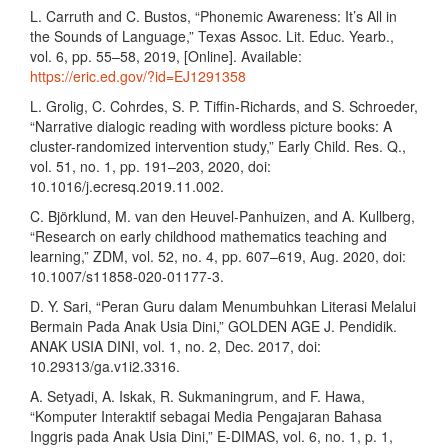
L. Carruth and C. Bustos, “Phonemic Awareness: It’s All in
the Sounds of Language,” Texas Assoc. Lit. Educ. Yearb.,
vol. 6, pp. 55–58, 2019, [Online]. Available:
https://eric.ed.gov/?id=EJ1291358
L. Grolig, C. Cohrdes, S. P. Tiffin-Richards, and S. Schroeder,
“Narrative dialogic reading with wordless picture books: A
cluster-randomized intervention study,” Early Child. Res. Q.,
vol. 51, no. 1, pp. 191–203, 2020, doi:
10.1016/j.ecresq.2019.11.002.
C. Björklund, M. van den Heuvel-Panhuizen, and A. Kullberg,
“Research on early childhood mathematics teaching and
learning,” ZDM, vol. 52, no. 4, pp. 607–619, Aug. 2020, doi:
10.1007/s11858-020-01177-3.
D. Y. Sari, “Peran Guru dalam Menumbuhkan Literasi Melalui
Bermain Pada Anak Usia Dini,” GOLDEN AGE J. Pendidik.
ANAK USIA DINI, vol. 1, no. 2, Dec. 2017, doi:
10.29313/ga.v1i2.3316.
A. Setyadi, A. Iskak, R. Sukmaningrum, and F. Hawa,
“Komputer Interaktif sebagai Media Pengajaran Bahasa
Inggris pada Anak Usia Dini,” E-DIMAS, vol. 6, no. 1, p. 1,