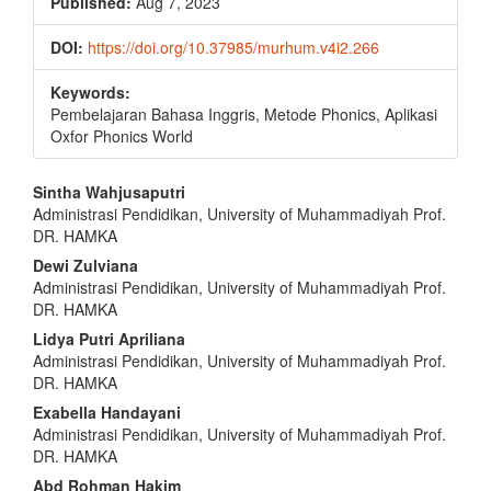
Published:
Aug 7, 2023
DOI:
https://doi.org/10.37985/murhum.v4i2.266
Keywords:
Pembelajaran Bahasa Inggris, Metode Phonics, Aplikasi
Oxfor Phonics World
Main
Sintha Wahjusaputri
Administrasi Pendidikan, University of Muhammadiyah Prof.
Article
DR. HAMKA
Content
Dewi Zulviana
Administrasi Pendidikan, University of Muhammadiyah Prof.
DR. HAMKA
Lidya Putri Apriliana
Administrasi Pendidikan, University of Muhammadiyah Prof.
DR. HAMKA
Exabella Handayani
Administrasi Pendidikan, University of Muhammadiyah Prof.
DR. HAMKA
Abd Rohman Hakim