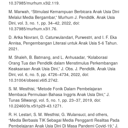
10.37985/murhum.v3i2.119.
M. Marwah, “Stimulasi Kemampuan Berbicara Anak Usia Dini
Melalui Media Bergambar,” Murhum J. Pendidik. Anak Usia
Dini, vol. 3, no. 1, pp. 34–42, 2022, doi:
10.37985/murhum.v3i1.76.
D. Arika Novrani, D. Caturwulandari, Purwestri, and I. F. Eka
Annisa, Pengembangan Literasi untuk Anak Usia 5-6 Tahun.
2021.
M. Shaleh, B. Batmang, and L. Anhusadar, “Kolaborasi
Orang Tua dan Pendidik dalam Menstimulus Perkembangan
Keaksaraan Anak Usia Dini,” J. Obs. J. Pendidik. Anak Usia
Dini, vol. 6, no. 5, pp. 4726–4734, 2022, doi:
10.31004/obsesi.v6i5.2742.
S. M. Westhisi, “Metode Fonik Dalam Pembelajaran
Membaca Permulaan Bahasa Inggris Anak Usia Dini,” J.
Tunas Siliwangi, vol. 5, no. 1, pp. 23–37, 2019, doi:
10.22460/ts.v5i1p29-43.1271.
R. H. Lestari, S. M. Westhisi, G. Wulansuci, and others,
“Media Berbasis TIK Sebagai Media Pengganti Realitas Pada
Pembelajaran Anak Usia Dini Di Masa Pandemi Covid-19,” J.