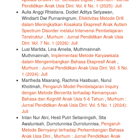
Pendidikan Anak Usia Dini: Vol. 6 No. 1 (2025): Juli
Aulia Anggi Rhistiana, Dodiet Aditya Setyawan,
Windiarti Dwi Purnaningrum,
Efektivitas Metode Drill
dalam Meningkatkan Kosakata Ekspresif Anak Autism
Spectrum Disorder melalui Intervensi Pembelajaran
Terstruktur
,
Murhum : Jurnal Pendidikan Anak Usia
Dini: Vol. 7 No. 1 (2026): Juli
Lusi Marlida, Lina Amelia, Muthmainnah
Muthmainnah,
Implementasi Metode Karyawisata
dalam Mengembangkan Bahasa Ekspresif Anak
,
Murhum : Jurnal Pendidikan Anak Usia Dini: Vol. 5 No.
1 (2024): Juli
Martheda Maarang, Rachma Hasibuan, Nurul
Khotimah,
Pengaruh Model Pembelajaran Inquiry
dengan Metode Bercerita terhadap Kemampuan
Bahasa dan Kognitif Anak Usia 5-6 Tahun
,
Murhum :
Jurnal Pendidikan Anak Usia Dini: Vol. 5 No. 1 (2024):
Juli
Intan Nur Aini, Hesti Putri Setianingsih, Sita
Awalunisah, Durrotunnisa Durrotunnisa,
Pengaruh
Metode Bernyanyi terhadap Perkembangan Bahasa
Anak Usia Dini
,
Murhum : Jurnal Pendidikan Anak