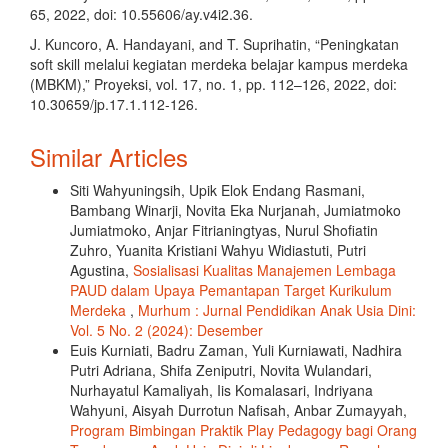
65, 2022, doi: 10.55606/ay.v4i2.36.
J. Kuncoro, A. Handayani, and T. Suprihatin, “Peningkatan
soft skill melalui kegiatan merdeka belajar kampus merdeka
(MBKM),” Proyeksi, vol. 17, no. 1, pp. 112–126, 2022, doi:
10.30659/jp.17.1.112-126.
Similar Articles
Siti Wahyuningsih, Upik Elok Endang Rasmani,
Bambang Winarji, Novita Eka Nurjanah, Jumiatmoko
Jumiatmoko, Anjar Fitrianingtyas, Nurul Shofiatin
Zuhro, Yuanita Kristiani Wahyu Widiastuti, Putri
Agustina,
Sosialisasi Kualitas Manajemen Lembaga
PAUD dalam Upaya Pemantapan Target Kurikulum
Merdeka
,
Murhum : Jurnal Pendidikan Anak Usia Dini:
Vol. 5 No. 2 (2024): Desember
Euis Kurniati, Badru Zaman, Yuli Kurniawati, Nadhira
Putri Adriana, Shifa Zeniputri, Novita Wulandari,
Nurhayatul Kamaliyah, Iis Komalasari, Indriyana
Wahyuni, Aisyah Durrotun Nafisah, Anbar Zumayyah,
Program Bimbingan Praktik Play Pedagogy bagi Orang