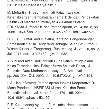
L. J. Moleong, “Metodologi Penelitian Kualitatif (Edisi Revisi),”
PT. Remaja Rosda Karya. 2017.
M. Muhartini, T. Sabri, and Tati Rajati, “Evaluasi
Keterlaksanaan Pembelajaran Tematik dengan Pendekatan
Saintifik di Madrasah Ibtidaiyah Al-Hikmah Sintang,”
EDUKASIA J. Pendidik. dan Pembelajaran, vol. 4, no. 2, pp.
1955–1960, Sep. 2023, doi: 10.62775/edukasia.v4i2.528.
D. T. U. T. Untari and B. Satria, “Strategi Pengembangan
Pemasaran ‘Laksa Tangerang’ sebagai Salah Satu Produk
Wisata Kuliner di Tangerang,” Bus. Manag. J., vol. 10, no. 2,
Jul. 2017, doi: 10.30813/bmj.v10i2.632.
A. Aini and Alfan Hadi, “Peran Guru Dalam Pengelolaan
Kelas Terhadap Hasil Belajar Siswa Sekolah Dasar,” J.
Pendidik. Guru Madrasah Ibtidaiyah Al-Amin, vol. 2, no. 2,
pp. 208–224, Oct. 2023, doi: 10.54723/ejpgmi.v2i2.104.
I. A. Hadi, “Strategi Pembelajaran Inovatif Kooperative Di
Masa Pandemi,” INSPIRASI (Jurnal Kaji. dan Penelit.
Pendidik. Islam., vol. 4, no. 2, pp. 179–195, 2021, doi:
10.61689/inspirasi.v4i2.197.
P. P. Kusumaning Ayu and A. Mu’adin, “Implementasi