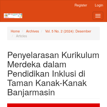
Main
Register
Login
Navigation
Main
Toggl
Content
naviga
Sidebar
Home
Archives
Vol. 5 No. 2 (2024): Desember
Articles
Penyelarasan Kurikulum
Merdeka dalam
Pendidikan Inklusi di
Taman Kanak-Kanak
Banjarmasin