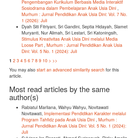
Pengembangan Kurikulum Berbasis Media Interaktif
Sosiodrama dalam Pembelajaran Anak Usia Dini
,
Murhum : Jurnal Pendidikan Anak Usia Dini: Vol. 7 No.
1 (2026): Juli
Dyah Siti Fitriyani, Sri Gandini, Septia Hidayah, Slamet
Muryanti, Nur Alimah, Sri Lestari, Sri Katoningsih,
Stimulus Kreativitas Anak Usia Dini melalui Media
Loose Part
,
Murhum : Jurnal Pendidikan Anak Usia
Dini: Vol. 5 No. 1 (2024): Juli
1
2
3
4
5
6
7
8
9
10
>
>>
You may also
start an advanced similarity search
for this
article.
Most read articles by the same
author(s)
Rabiatul Marliana, Wahyu Wahyu, Novitawati
Novitawati,
Implementasi Pendidikan Karakter melalui
Program Tahfidz pada Anak Usia Dini
,
Murhum :
Jurnal Pendidikan Anak Usia Dini: Vol. 5 No. 1 (2024):
Juli