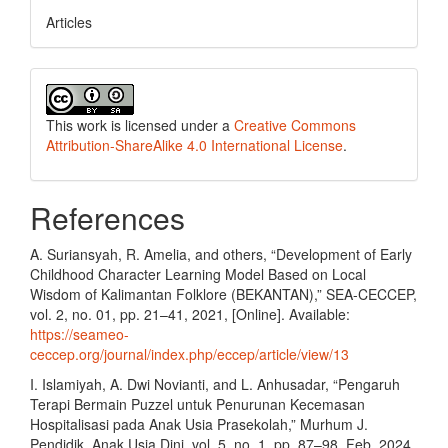
Articles
This work is licensed under a
Creative Commons
Attribution-ShareAlike 4.0 International License
.
References
A. Suriansyah, R. Amelia, and others, “Development of Early
Childhood Character Learning Model Based on Local
Wisdom of Kalimantan Folklore (BEKANTAN),” SEA-CECCEP,
vol. 2, no. 01, pp. 21–41, 2021, [Online]. Available:
https://seameo-
ceccep.org/journal/index.php/eccep/article/view/13
I. Islamiyah, A. Dwi Novianti, and L. Anhusadar, “Pengaruh
Terapi Bermain Puzzel untuk Penurunan Kecemasan
Hospitalisasi pada Anak Usia Prasekolah,” Murhum J.
Pendidik. Anak Usia Dini, vol. 5, no. 1, pp. 87–98, Feb. 2024,