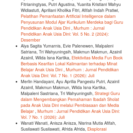
Fitrianingtyas, Putri Agustina, Yuanita Kristiani Wahyu
Widiastuti, Apriliani Kholika Fitri, Afifah Indah Pratiwi,
Pelatihan Pemanfaatan Artificial Intelligence dalam
Penyusunan Modul Ajar Kurikulum Merdeka bagi Guru
Pendidikan Anak Usia Dini
,
Murhum : Jurnal
Pendidikan Anak Usia Dini: Vol. 5 No. 2 (2024):
Desember
Alya Sagita Yumarnis, Evie Palenewen, Malpaleni
Satriana, Tri Wahyuningsih, Makmun Makmun, Azainil
Azainil, Wilda Isna Kartika,
Efektivitas Media Fun Book
Berbasis Kearifan Lokal Kalimantan terhadap Minat
Belajar Anak Usia Dini
,
Murhum : Jurnal Pendidikan
Anak Usia Dini: Vol. 7 No. 1 (2026): Juli
Merlin Handayani, Ayu Aprilia Pangestu Putri, Azainil
Azainil, Makmun Makmun, Wilda Isna Kartika,
Malpaleni Sastriana, Tri Wahyuningsih,
Strategi Guru
dalam Mengembangkan Pemahaman Ibadah Sholat
pada Anak Usia Dini melalui Pembiasaan dan Media
Belajar
,
Murhum : Jurnal Pendidikan Anak Usia Dini:
Vol. 7 No. 1 (2026): Juli
Wanati Wanati, Anisza Anisza, Nisrina Mutia Afifah,
Susilawati Susilawati, Afrida Afrida,
Eksplorasi