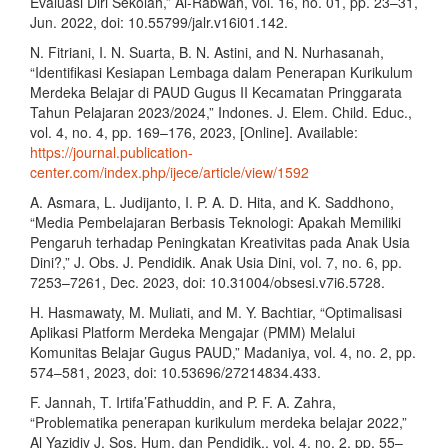
Evaluasi Diri Sekolah,” Al-Rabwah, vol. 16, no. 01, pp. 23–31,
Jun. 2022, doi: 10.55799/jalr.v16i01.142.
N. Fitriani, I. N. Suarta, B. N. Astini, and N. Nurhasanah,
“Identifikasi Kesiapan Lembaga dalam Penerapan Kurikulum
Merdeka Belajar di PAUD Gugus II Kecamatan Pringgarata
Tahun Pelajaran 2023/2024,” Indones. J. Elem. Child. Educ.,
vol. 4, no. 4, pp. 169–176, 2023, [Online]. Available:
https://journal.publication-
center.com/index.php/ijece/article/view/1592
A. Asmara, L. Judijanto, I. P. A. D. Hita, and K. Saddhono,
“Media Pembelajaran Berbasis Teknologi: Apakah Memiliki
Pengaruh terhadap Peningkatan Kreativitas pada Anak Usia
Dini?,” J. Obs. J. Pendidik. Anak Usia Dini, vol. 7, no. 6, pp.
7253–7261, Dec. 2023, doi: 10.31004/obsesi.v7i6.5728.
H. Hasmawaty, M. Muliati, and M. Y. Bachtiar, “Optimalisasi
Aplikasi Platform Merdeka Mengajar (PMM) Melalui
Komunitas Belajar Gugus PAUD,” Madaniya, vol. 4, no. 2, pp.
574–581, 2023, doi: 10.53696/27214834.433.
F. Jannah, T. Irtifa’Fathuddin, and P. F. A. Zahra,
“Problematika penerapan kurikulum merdeka belajar 2022,”
Al Yazidiy J. Sos. Hum. dan Pendidik., vol. 4, no. 2, pp. 55–