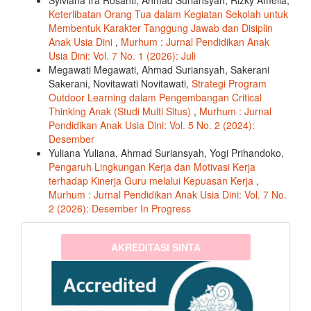
Sylviana Ira Rosanti, Ahmad Suriansyah, Rizky Amelia,
Keterlibatan Orang Tua dalam Kegiatan Sekolah untuk
Membentuk Karakter Tanggung Jawab dan Disiplin
Anak Usia Dini
,
Murhum : Jurnal Pendidikan Anak
Usia Dini: Vol. 7 No. 1 (2026): Juli
Megawati Megawati, Ahmad Suriansyah, Sakerani
Sakerani, Novitawati Novitawati,
Strategi Program
Outdoor Learning dalam Pengembangan Critical
Thinking Anak (Studi Multi Situs)
,
Murhum : Jurnal
Pendidikan Anak Usia Dini: Vol. 5 No. 2 (2024):
Desember
Yuliana Yuliana, Ahmad Suriansyah, Yogi Prihandoko,
Pengaruh Lingkungan Kerja dan Motivasi Kerja
terhadap Kinerja Guru melalui Kepuasan Kerja
,
Murhum : Jurnal Pendidikan Anak Usia Dini: Vol. 7 No.
2 (2026): Desember In Progress
sinta3
AKREDITASI SINTA