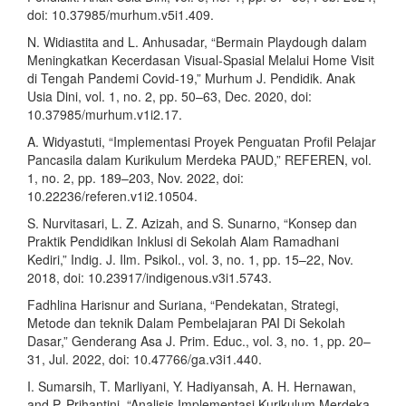
doi: 10.37985/murhum.v5i1.409.
N. Widiastita and L. Anhusadar, “Bermain Playdough dalam
Meningkatkan Kecerdasan Visual-Spasial Melalui Home Visit
di Tengah Pandemi Covid-19,” Murhum J. Pendidik. Anak
Usia Dini, vol. 1, no. 2, pp. 50–63, Dec. 2020, doi:
10.37985/murhum.v1i2.17.
A. Widyastuti, “Implementasi Proyek Penguatan Profil Pelajar
Pancasila dalam Kurikulum Merdeka PAUD,” REFEREN, vol.
1, no. 2, pp. 189–203, Nov. 2022, doi:
10.22236/referen.v1i2.10504.
S. Nurvitasari, L. Z. Azizah, and S. Sunarno, “Konsep dan
Praktik Pendidikan Inklusi di Sekolah Alam Ramadhani
Kediri,” Indig. J. Ilm. Psikol., vol. 3, no. 1, pp. 15–22, Nov.
2018, doi: 10.23917/indigenous.v3i1.5743.
Fadhlina Harisnur and Suriana, “Pendekatan, Strategi,
Metode dan teknik Dalam Pembelajaran PAI Di Sekolah
Dasar,” Genderang Asa J. Prim. Educ., vol. 3, no. 1, pp. 20–
31, Jul. 2022, doi: 10.47766/ga.v3i1.440.
I. Sumarsih, T. Marliyani, Y. Hadiyansah, A. H. Hernawan,
and P. Prihantini, “Analisis Implementasi Kurikulum Merdeka