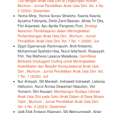
Tua dengan Anak Usia Dini di Lingkungan Rumah
,
Murhum : Jurnal Pendidikan Anak Usia Dini: Vol. 4 No.
2 (2023): Desember
Yarina Mirip, Yonma Sonya Sihaloho, Kasnia Kasnia,
Azzahra Febriyela, Derbi Zanti Basrian, Afrida Tri Dita,
Fitri Anjarwati, Ayu Aprilia Pangestu Putri,
Strategi
Asesmen Pembelajaran dalam Meningkatkan
Perkembangan Anak Usia Dini
,
Murhum : Jurnal
Pendidikan Anak Usia Dini: Vol. 7 No. 1 (2026): Juli
Zygot Egamanuar Rachmaputri, Andi Kristanto,
Mohammad Syahidul Haq, Nurul Istiq'faroh, Ruqoyyah
Fitri, Yes Matheos Lasarus Malaikosa,
Gamifikasi
Berbasis Unplugged Coding untuk Meningkatkan
Keterlibatan dan Berpikir Komputasional Anak Usia
Dini
,
Murhum : Jurnal Pendidikan Anak Usia Dini: Vol.
7 No. 1 (2026): Juli
Nur Anisyah, Siti Marwah, Indrawati Indrawati, Latansa
Hafizotun, Nurul Annisa Dewantari Nasution, Vivi
Yumarni, Dini Kausari,
Membangun Budaya Literasi
Anak Usia Dini pada Suku Anak Dalam di Desa Muaro
Tabir
,
Murhum : Jurnal Pendidikan Anak Usia Dini:
Vol. 4 No. 2 (2023): Desember
Upik Elok Endang Rasmani, Siti Wahyuningsih, Anjar