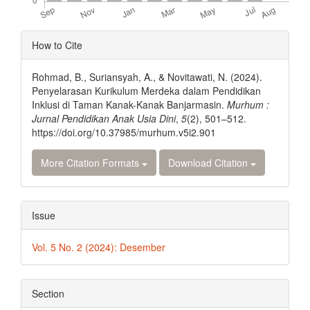
Article
How to Cite
Details
Rohmad, B., Suriansyah, A., & Novitawati, N. (2024).
Penyelarasan Kurikulum Merdeka dalam Pendidikan
Inklusi di Taman Kanak-Kanak Banjarmasin.
Murhum :
Jurnal Pendidikan Anak Usia Dini
,
5
(2), 501–512.
https://doi.org/10.37985/murhum.v5i2.901
More Citation Formats
Download Citation
Issue
Vol. 5 No. 2 (2024): Desember
Section