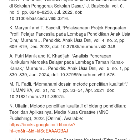
di Sekolah Penggerak Sekolah Dasar,” J. Basicedu, vol. 6,
no. 5, pp. 8248–8258, Jul. 2022, doi:
10.31004/basicedu.v6i5.3216.
K. Maryani and T. Sayekti, “Pelaksanaan Projek Penguatan
Profil Pelajar Pancasila pada Lembaga Pendidikan Anak Usia
Dini,” Murhum J. Pendidik. Anak Usia Dini, vol. 4, no. 2, pp.
609–619, Dec. 2023, doi: 10.37985/murhum.v4i2.348.
A. Putri Manik and K. Khadijah, “Analisis Penerapan
Kurikulum Merdeka Belajar pada Lembaga Taman Kanak-
Kanak,” Murhum J. Pendidik. Anak Usia Dini, vol. 5, no. 1, pp.
830–839, Jun. 2024, doi: 10.37985/murhum.v5i1.676.
M. R. Fadli, “Memahami desain metode penelitian kualitatif,”
HUMANIKA, vol. 21, no. 1, pp. 33–54, Apr. 2021, doi:
10.21831/hum.v21i1.38075.
N. Ulfatin, Metode penelitian kualitatif di bidang pendidikan:
Teori dan Aplikasinya. Media Nusa Creative (MNC
Publishing), 2022. [Online]. Available:
https://books.google.co.id/books?
hl=en&lr=&id=kISeEAAAQBAJ