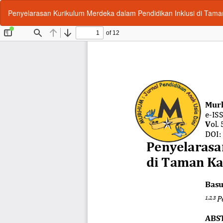
Return
Penyelarasan Kurikulum Merdeka dalam Pendidikan Inklusi di Tam
to
Article
Details