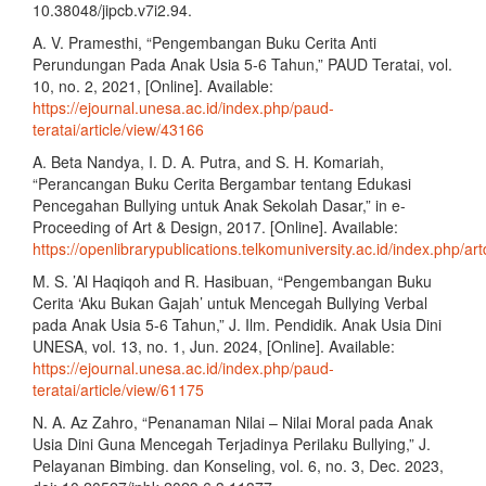
10.38048/jipcb.v7i2.94.
A. V. Pramesthi, “Pengembangan Buku Cerita Anti
Perundungan Pada Anak Usia 5-6 Tahun,” PAUD Teratai, vol.
10, no. 2, 2021, [Online]. Available:
https://ejournal.unesa.ac.id/index.php/paud-
teratai/article/view/43166
A. Beta Nandya, I. D. A. Putra, and S. H. Komariah,
“Perancangan Buku Cerita Bergambar tentang Edukasi
Pencegahan Bullying untuk Anak Sekolah Dasar,” in e-
Proceeding of Art & Design, 2017. [Online]. Available:
https://openlibrarypublications.telkomuniversity.ac.id/index.php/ar
M. S. ’Al Haqiqoh and R. Hasibuan, “Pengembangan Buku
Cerita ‘Aku Bukan Gajah’ untuk Mencegah Bullying Verbal
pada Anak Usia 5-6 Tahun,” J. Ilm. Pendidik. Anak Usia Dini
UNESA, vol. 13, no. 1, Jun. 2024, [Online]. Available:
https://ejournal.unesa.ac.id/index.php/paud-
teratai/article/view/61175
N. A. Az Zahro, “Penanaman Nilai – Nilai Moral pada Anak
Usia Dini Guna Mencegah Terjadinya Perilaku Bullying,” J.
Pelayanan Bimbing. dan Konseling, vol. 6, no. 3, Dec. 2023,