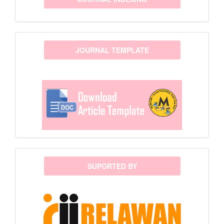
template
JOURNAL TEMPLATE
sponsor
SUPORTED BY