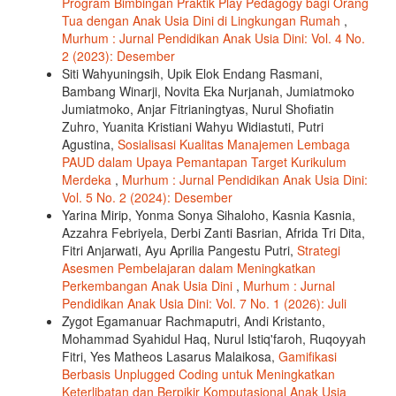
Program Bimbingan Praktik Play Pedagogy bagi Orang
Tua dengan Anak Usia Dini di Lingkungan Rumah
,
Murhum : Jurnal Pendidikan Anak Usia Dini: Vol. 4 No.
2 (2023): Desember
Siti Wahyuningsih, Upik Elok Endang Rasmani,
Bambang Winarji, Novita Eka Nurjanah, Jumiatmoko
Jumiatmoko, Anjar Fitrianingtyas, Nurul Shofiatin
Zuhro, Yuanita Kristiani Wahyu Widiastuti, Putri
Agustina,
Sosialisasi Kualitas Manajemen Lembaga
PAUD dalam Upaya Pemantapan Target Kurikulum
Merdeka
,
Murhum : Jurnal Pendidikan Anak Usia Dini:
Vol. 5 No. 2 (2024): Desember
Yarina Mirip, Yonma Sonya Sihaloho, Kasnia Kasnia,
Azzahra Febriyela, Derbi Zanti Basrian, Afrida Tri Dita,
Fitri Anjarwati, Ayu Aprilia Pangestu Putri,
Strategi
Asesmen Pembelajaran dalam Meningkatkan
Perkembangan Anak Usia Dini
,
Murhum : Jurnal
Pendidikan Anak Usia Dini: Vol. 7 No. 1 (2026): Juli
Zygot Egamanuar Rachmaputri, Andi Kristanto,
Mohammad Syahidul Haq, Nurul Istiq'faroh, Ruqoyyah
Fitri, Yes Matheos Lasarus Malaikosa,
Gamifikasi
Berbasis Unplugged Coding untuk Meningkatkan
Keterlibatan dan Berpikir Komputasional Anak Usia