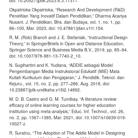
doi: 10.20527/jpbk.2023.6.3.11377.
Okpatrioka Okpatrioka, “Research And Development (R&D)
Penelitian Yang Inovatif Dalam Pendidikan,” Dharma Acariya
Nusant. J. Pendidikan, Bhs. dan Budaya, vol. 1, no. 1, pp.
86–100, Mar. 2023, doi: 10.47861/jdan.v1i1.154.
R. M. (Rob) Branch and J. E. Stefaniak, “Instructional Design
Theory,” in SpringerBriefs in Open and Distance Education,
Springer Science and Business Media B.V., 2019, pp. 85–94.
doi: 10.1007/978-981-13-7740-2_10.
N. Sugihartini and K. Yudiana, “ADDIE sebagai Model
Pengembangan Media Instruksional Edukatif (MIE) Mata
Kuliah Kurikulum dan Pengajaran,” J. Pendidik. Teknol. dan
Kejuru., vol. 15, no. 2, pp. 277–286, Aug. 2018, doi:
10.23887/jptk-undiksha.v15i2.14892.
M. D. B. Castro and G. M. Tumibay, “A literature review:
efficacy of online learning courses for higher education
institution using meta-analysis,” Educ. Inf. Technol., vol. 26,
no. 2, pp. 1367–1385, Mar. 2021, doi: 10.1007/s10639-019-
10027-z.
R. Suratnu, “The Adoption of The Addie Model in Designing