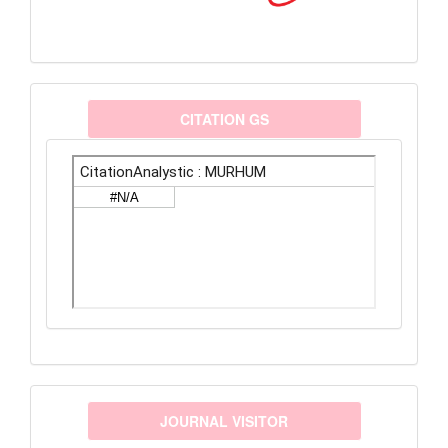
citationanalystic
CITATION GS
visitors
JOURNAL VISITOR