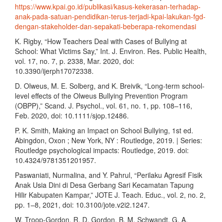
https://www.kpai.go.id/publikasi/kasus-kekerasan-terhadap-
anak-pada-satuan-pendidikan-terus-terjadi-kpai-lakukan-fgd-
dengan-stakeholder-dan-sepakati-beberapa-rekomendasi
K. Rigby, “How Teachers Deal with Cases of Bullying at
School: What Victims Say,” Int. J. Environ. Res. Public Health,
vol. 17, no. 7, p. 2338, Mar. 2020, doi:
10.3390/ijerph17072338.
D. Olweus, M. E. Solberg, and K. Breivik, “Long‐term school‐
level effects of the Olweus Bullying Prevention Program
(OBPP),” Scand. J. Psychol., vol. 61, no. 1, pp. 108–116,
Feb. 2020, doi: 10.1111/sjop.12486.
P. K. Smith, Making an Impact on School Bullying, 1st ed.
Abingdon, Oxon ; New York, NY : Routledge, 2019. | Series:
Routledge psychological impacts: Routledge, 2019. doi:
10.4324/9781351201957.
Paswaniati, Nurmalina, and Y. Pahrul, “Perilaku Agresif Fisik
Anak Usia Dini di Desa Gerbang Sari Kecamatan Tapung
Hilir Kabupaten Kampar,” JOTE J. Teach. Educ., vol. 2, no. 2,
pp. 1–8, 2021, doi: 10.3100/jote.v2i2.1247.
W. Troop-Gordon, R. D. Gordon, B. M. Schwandt, G. A.