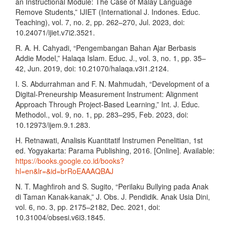
an Instructional Module: The Case of Malay Language
Remove Students,” IJIET (International J. Indones. Educ.
Teaching), vol. 7, no. 2, pp. 262–270, Jul. 2023, doi:
10.24071/ijiet.v7i2.3521.
R. A. H. Cahyadi, “Pengembangan Bahan Ajar Berbasis
Addie Model,” Halaqa Islam. Educ. J., vol. 3, no. 1, pp. 35–
42, Jun. 2019, doi: 10.21070/halaqa.v3i1.2124.
I. S. Abdurrahman and F. N. Mahmudah, “Development of a
Digital-Preneurship Measurement Instrument: Alignment
Approach Through Project-Based Learning,” Int. J. Educ.
Methodol., vol. 9, no. 1, pp. 283–295, Feb. 2023, doi:
10.12973/ijem.9.1.283.
H. Retnawati, Analisis Kuantitatif Instrumen Penelitian, 1st
ed. Yogyakarta: Parama Publishing, 2016. [Online]. Available:
https://books.google.co.id/books?
hl=en&lr=&id=brRoEAAAQBAJ
N. T. Maghfiroh and S. Sugito, “Perilaku Bullying pada Anak
di Taman Kanak-kanak,” J. Obs. J. Pendidik. Anak Usia Dini,
vol. 6, no. 3, pp. 2175–2182, Dec. 2021, doi:
10.31004/obsesi.v6i3.1845.