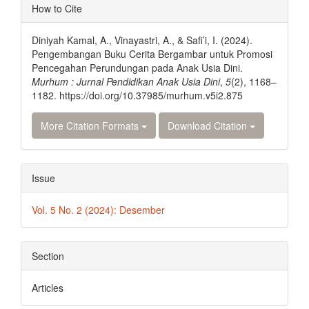
Article
How to Cite
Details
Diniyah Kamal, A., Vinayastri, A., & Safi’i, I. (2024).
Pengembangan Buku Cerita Bergambar untuk Promosi
Pencegahan Perundungan pada Anak Usia Dini.
Murhum : Jurnal Pendidikan Anak Usia Dini
,
5
(2), 1168–
1182. https://doi.org/10.37985/murhum.v5i2.875
More Citation Formats
Download Citation
Issue
Vol. 5 No. 2 (2024): Desember
Section
Articles