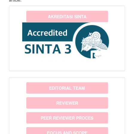
sinta3
AKREDITASI SINTA
menu
EDITORIAL TEAM
REVIEWER
PEER REVIEWER PROCES
FOCUS AND SCOPE