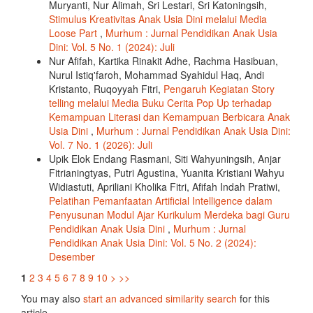
Muryanti, Nur Alimah, Sri Lestari, Sri Katoningsih,
Stimulus Kreativitas Anak Usia Dini melalui Media
Loose Part
,
Murhum : Jurnal Pendidikan Anak Usia
Dini: Vol. 5 No. 1 (2024): Juli
Nur Afifah, Kartika Rinakit Adhe, Rachma Hasibuan,
Nurul Istiq'faroh, Mohammad Syahidul Haq, Andi
Kristanto, Ruqoyyah Fitri,
Pengaruh Kegiatan Story
telling melalui Media Buku Cerita Pop Up terhadap
Kemampuan Literasi dan Kemampuan Berbicara Anak
Usia Dini
,
Murhum : Jurnal Pendidikan Anak Usia Dini:
Vol. 7 No. 1 (2026): Juli
Upik Elok Endang Rasmani, Siti Wahyuningsih, Anjar
Fitrianingtyas, Putri Agustina, Yuanita Kristiani Wahyu
Widiastuti, Apriliani Kholika Fitri, Afifah Indah Pratiwi,
Pelatihan Pemanfaatan Artificial Intelligence dalam
Penyusunan Modul Ajar Kurikulum Merdeka bagi Guru
Pendidikan Anak Usia Dini
,
Murhum : Jurnal
Pendidikan Anak Usia Dini: Vol. 5 No. 2 (2024):
Desember
1
2
3
4
5
6
7
8
9
10
>
>>
You may also
start an advanced similarity search
for this
article.