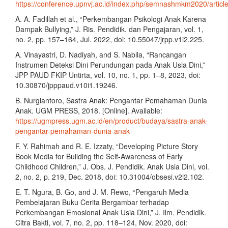
https://conference.upnvj.ac.id/index.php/semnashmkm2020/articl
A. A. Fadillah et al., “Perkembangan Psikologi Anak Karena
Dampak Bullying,” J. Ris. Pendidik. dan Pengajaran, vol. 1,
no. 2, pp. 157–164, Jul. 2022, doi: 10.55047/jrpp.v1i2.225.
A. Vinayastri, D. Nadiyah, and S. Nabila, “Rancangan
Instrumen Deteksi Dini Perundungan pada Anak Usia Dini,”
JPP PAUD FKIP Untirta, vol. 10, no. 1, pp. 1–8, 2023, doi:
10.30870/jpppaud.v10i1.19246.
B. Nurgiantoro, Sastra Anak: Pengantar Pemahaman Dunia
Anak. UGM PRESS, 2018. [Online]. Available:
https://ugmpress.ugm.ac.id/en/product/budaya/sastra-anak-
pengantar-pemahaman-dunia-anak
F. Y. Rahimah and R. E. Izzaty, “Developing Picture Story
Book Media for Building the Self-Awareness of Early
Childhood Children,” J. Obs. J. Pendidik. Anak Usia Dini, vol.
2, no. 2, p. 219, Dec. 2018, doi: 10.31004/obsesi.v2i2.102.
E. T. Ngura, B. Go, and J. M. Rewo, “Pengaruh Media
Pembelajaran Buku Cerita Bergambar terhadap
Perkembangan Emosional Anak Usia Dini,” J. Ilm. Pendidik.
Citra Bakti, vol. 7, no. 2, pp. 118–124, Nov. 2020, doi: