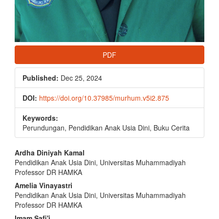
PDF
Published:
Dec 25, 2024
DOI:
https://doi.org/10.37985/murhum.v5i2.875
Keywords:
Perundungan, Pendidikan Anak Usia Dini, Buku Cerita
Main
Ardha Diniyah Kamal
Pendidikan Anak Usia Dini, Universitas Muhammadiyah
Article
Professor DR HAMKA
Content
Amelia Vinayastri
Pendidikan Anak Usia Dini, Universitas Muhammadiyah
Professor DR HAMKA
Imam Safi'i