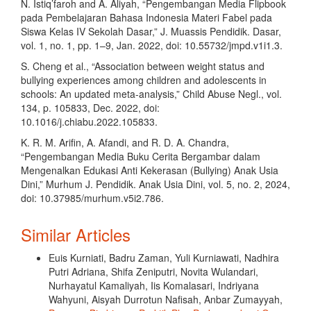
N. Istiq’faroh and A. Aliyah, “Pengembangan Media Flipbook
pada Pembelajaran Bahasa Indonesia Materi Fabel pada
Siswa Kelas IV Sekolah Dasar,” J. Muassis Pendidik. Dasar,
vol. 1, no. 1, pp. 1–9, Jan. 2022, doi: 10.55732/jmpd.v1i1.3.
S. Cheng et al., “Association between weight status and
bullying experiences among children and adolescents in
schools: An updated meta-analysis,” Child Abuse Negl., vol.
134, p. 105833, Dec. 2022, doi:
10.1016/j.chiabu.2022.105833.
K. R. M. Arifin, A. Afandi, and R. D. A. Chandra,
“Pengembangan Media Buku Cerita Bergambar dalam
Mengenalkan Edukasi Anti Kekerasan (Bullying) Anak Usia
Dini,” Murhum J. Pendidik. Anak Usia Dini, vol. 5, no. 2, 2024,
doi: 10.37985/murhum.v5i2.786.
Similar Articles
Euis Kurniati, Badru Zaman, Yuli Kurniawati, Nadhira
Putri Adriana, Shifa Zeniputri, Novita Wulandari,
Nurhayatul Kamaliyah, Iis Komalasari, Indriyana
Wahyuni, Aisyah Durrotun Nafisah, Anbar Zumayyah,