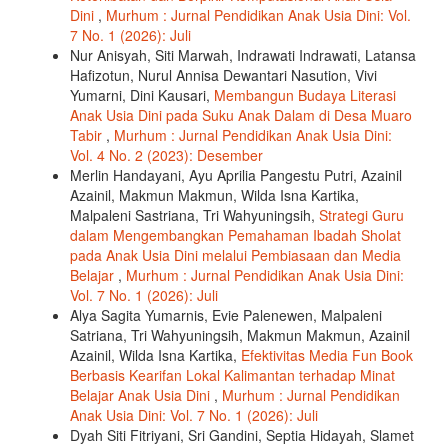
Dini
,
Murhum : Jurnal Pendidikan Anak Usia Dini: Vol.
7 No. 1 (2026): Juli
Nur Anisyah, Siti Marwah, Indrawati Indrawati, Latansa
Hafizotun, Nurul Annisa Dewantari Nasution, Vivi
Yumarni, Dini Kausari,
Membangun Budaya Literasi
Anak Usia Dini pada Suku Anak Dalam di Desa Muaro
Tabir
,
Murhum : Jurnal Pendidikan Anak Usia Dini:
Vol. 4 No. 2 (2023): Desember
Merlin Handayani, Ayu Aprilia Pangestu Putri, Azainil
Azainil, Makmun Makmun, Wilda Isna Kartika,
Malpaleni Sastriana, Tri Wahyuningsih,
Strategi Guru
dalam Mengembangkan Pemahaman Ibadah Sholat
pada Anak Usia Dini melalui Pembiasaan dan Media
Belajar
,
Murhum : Jurnal Pendidikan Anak Usia Dini:
Vol. 7 No. 1 (2026): Juli
Alya Sagita Yumarnis, Evie Palenewen, Malpaleni
Satriana, Tri Wahyuningsih, Makmun Makmun, Azainil
Azainil, Wilda Isna Kartika,
Efektivitas Media Fun Book
Berbasis Kearifan Lokal Kalimantan terhadap Minat
Belajar Anak Usia Dini
,
Murhum : Jurnal Pendidikan
Anak Usia Dini: Vol. 7 No. 1 (2026): Juli
Dyah Siti Fitriyani, Sri Gandini, Septia Hidayah, Slamet