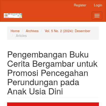
Main
Register
Login
Navigation
Main
Toggl
Content
naviga
Sidebar
Home
Archives
Vol. 5 No. 2 (2024): Desember
Articles
Pengembangan Buku
Cerita Bergambar untuk
Promosi Pencegahan
Perundungan pada
Anak Usia Dini