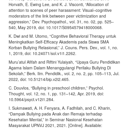
Horvath, E. Ewing Lee, and K. J. Visconti, “Allocation of
attention to scenes of peer harassment: Visual–cognitive
moderators of the link between peer victimization and
aggression,” Dev. Psychopathol., vol. 31, no. 02, pp. 525–
540, May 2019, doi: 10.1017/S0954579418000068.
K. Dwi and M. Utomo, “Cognitive Behavioral Therapy untuk
Meningkatkan Self-Efficacy Akademis pada Siswa SMA
Korban Bullying Relasional,” J. Couns. Pers. Dev., vol. 1, no.
1, 2019, doi: 10.24071/sol.v1i1.2262.
Muru’atul Afifah and Riftini Yulaiyah, “Upaya Guru Pendidikan
Agama Islam Dalam Menanggulangi Perilaku Bullying Di
Sekolah,” Berk. Ilm. Pendidik., vol. 2, no. 2, pp. 105–113, Jul.
2022, doi: 10.51214/bip.v2i2.465.
C. Douvlos, “Bullying in preschool children,” Psychol.
Thought, vol. 12, no. 1, pp. 131–142, Apr. 2019, doi:
10.5964/psyct.v12i1.284.
I. Sukmawati, A. H. Fenyara, A. Fadhilah, and C. Kharin,
“Dampak Bullying pada Anak dan Remaja terhadap
Kesehatan Mental,” in Seminar Nasional Kesehatan
Masyarakat UPNVJ 2021, 2021. [Online]. Available: