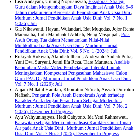
Lisa Andayani, Untung Nopriansyah,
Eksplorasi Strategi
Guru dalam Mengembangkan Daya Imajinasi Anak Usia 5–6
Tahun melalui Seni Bercerita di Pendidikan Anak Usia Dini
,
Murhum : Jurnal Pendidikan Anak Usia Dini: Vol. 7 No. 1
(2026): Juli
Gia Nikawanti, Hayani Wulandari, Idat Muqodas, Jojor Renta
Maranatha, Lulu Mamluatul Adibah, Neng Maspupah,
Pola
Asuh Orang Tua dalam Menanamkan Nilai-Nilai
Multikultural pada Anak Usia Dini
,
Murhum : Jurnal
Pendidikan Anak Usia Dini: Vol. 5 No. 1 (2024): Juli
Rukiyah Rukiyah, Akmillah Ilhami, Andryanto Sudiah Putra,
Yuni Dwi Suryani, Jenni Ilfa Reza, Tiara Marintan,
Analisis
Kebutuhan Media Video Pembelajaran Interaktif untuk
Meningkatkan Kompetensi Pengasuhan Mahasiswa Calon
Guru PAUD
,
Murhum : Jurnal Pendidikan Anak Usia Dini:
Vol. 7 No. 1 (2026): Juli
Anjani Millatul Hanifah, Khoirotun Ni’mah, Aisyah Durrotun
Nafisah,
Pengaruh Pola Asuh Demokratis Ayah terhadap
Karakter Anak dengan Peran Guru Sebagai Moderator
,
Murhum : Jurnal Pendidikan Anak Usia Dini: Vol. 7 No. 2
(2026): Desember In Progress
Ayu Wahyuningtyas, Hadi Cahyono, Ida Yeni Rahmawati,
Karawitan sebagai Media Internalisasi Karakter Cinta Tanah
Air pada Anak Usia Dini
,
Murhum : Jurnal Pendidikan Anak
Usia Dini: Vol. 7 No. 2 (2026): Desember In Progress