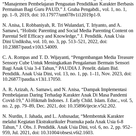
“Manajemen Pembelajaran Penguatan Pendidikan Karakter Berbasis
Permainan Bagi Guru PAUD,” J. Graha Pengabdi., vol. 1, no. 1,
pp. 1–9, 2019, doi: 10.17977/um078v1i12019p1-9.
N. Anisa, I. Robbaniyah, R. Tri Wulandari, T. Iriyanto, and A.
Samawi, “Holistic Parenting and Social Media Parenting Content on
Parental Self Efficacy and Knowledge,” J. Pendidik. Anak Usia
Dini Undiksha, vol. 10, no. 3, pp. 513–521, 2022, doi:
10.23887/paud.v10i3.54009.
C. A. Rompas and T. D. Wijayanti, “Pengembangan Media Treasure
Sensory Cube Untuk Meningkatkan Pengalaman Bermain Sensori
Bagi Anak Usia 3-4 Tahun,” PAUDIA J. Penelit. dalam Bid.
Pendidik. Anak Usia Dini, vol. 13, no. 1, pp. 1–11, Nov. 2023, doi:
10.26877/paudia.v13i1.17050.
A. R. Azizah, A. Samawi, and N. Anisa, “Dampak Implementasi
Pembelajaran Daring Terhadap Karakter Anak Di Masa Pandemi
Covid-19,” Al-Hikmah Indones. J. Early Child. Islam. Educ., vol. 5,
no. 2, pp. 79–89, Dec. 2021, doi: 10.35896/ijecie.v5i2.202.
N. Nurdin, J. Jahada, and L. Anhusadar, “Membentuk Karakter
melalui Kegiatan Ekstrakurikuler Pramuka pada Anak Usia 6-8
Tahun,” J. Obs. J. Pendidik. Anak Usia Dini, vol. 6, no. 2, pp. 952–
959, Jul. 2021, doi: 10.31004/obsesi.v6i2.1603.