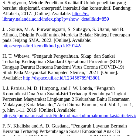
S. Sugiyono, Metode Penelitian Kualitatif Untuk penelitian yang
bersifat: eksploratif, enterpretif, interaktif dan konstruktif. Bandung:
Alfabeta, 2017. [Online]. Available:
https://e-
library.nalanda.ac.id/index.php?p=show_detail&id=859
J. . Souisa, M. A. Purwaningratri, S. Subagyo, S. Utami, and B.
Alhuda, Disiplin Positif untuk Merdeka Belajar Strategi Penerapan
pada Jenjang SMA. 2022. [Online]. Available:
https://repositori.kemdikbud.go.id/29142/
H. T. Wibawa, “Pengaruh Pengetahuan, Sikap, dan Sanksi
Terhadap Kedisiplinan Standard Operational Procedure (SOP)
Tanggap Darurat Bencana Pandemi Virus Corona (COVID-19)
Studi Pada Masyarakat Kabupaten Sleman,” 2021. [Online].
Available:
http://dspace.uii.ac.id/123456789/43801
I. J. Patrisia, M. D. Himpong, and J. W. Londa, “Pengaruh
Komunikasi Dua Arah Suami-Istri Terhadap Rendahnya Tingkat
Perceraian Masyarakat Lingkungan 2 Kelurahan Bahu Kecamatan
Malalayang Kota Manado,” Acta Diurna Komun., vol. Vol. 1, no. 1,
p. hlm 1-11, 2019, [Online]. Available:
https://ejournal.unsrat.ac.id/index.php/actadiurnakomunikasi/article/
F. N. Khalisha and A. D. Gustiana, “Pengaruh Layanan Bermain
Bersama Terhadap Perkembangan Sosial Emosional Anak Di