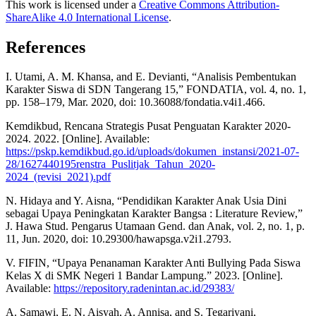
This work is licensed under a
Creative Commons Attribution-
ShareAlike 4.0 International License
.
References
I. Utami, A. M. Khansa, and E. Devianti, “Analisis Pembentukan
Karakter Siswa di SDN Tangerang 15,” FONDATIA, vol. 4, no. 1,
pp. 158–179, Mar. 2020, doi: 10.36088/fondatia.v4i1.466.
Kemdikbud, Rencana Strategis Pusat Penguatan Karakter 2020-
2024. 2022. [Online]. Available:
https://pskp.kemdikbud.go.id/uploads/dokumen_instansi/2021-07-
28/1627440195renstra_Puslitjak_Tahun_2020-
2024_(revisi_2021).pdf
N. Hidaya and Y. Aisna, “Pendidikan Karakter Anak Usia Dini
sebagai Upaya Peningkatan Karakter Bangsa : Literature Review,”
J. Hawa Stud. Pengarus Utamaan Gend. dan Anak, vol. 2, no. 1, p.
11, Jun. 2020, doi: 10.29300/hawapsga.v2i1.2793.
V. FIFIN, “Upaya Penanaman Karakter Anti Bullying Pada Siswa
Kelas X di SMK Negeri 1 Bandar Lampung.” 2023. [Online].
Available:
https://repository.radenintan.ac.id/29383/
A. Samawi, E. N. Aisyah, A. Annisa, and S. Tegariyani,