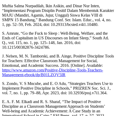
Muftia Salma Nurpadilah, Ikin Asikin, and Dinar Nur Inten,
“Implementasi Program Disiplin Positif Dalam Membentuk Karakter
MAJU (Mandiri, Agamis, Jujur, Unggul) Siswa Kelas VIII di
SMPN 15 Bandung,” Bandung Conf. Ser. Islam. Educ., vol. 4, no.
1, pp. 52–59, Feb. 2024, doi: 10.29313/bcsied.v4i1.10480.
S. Amrute, “Go the Fuck to Sleep : Well-Being, Welfare, and the
Ends of Capitalism in US Discourses on Infant Sleep,” South Atl.
Q., vol. 115, no. 1, pp. 125–148, Jan. 2016, doi:
10.1215/00382876-3424786.
J. Nelsen, M. N. Tamborski, and B. Ainge, Positive Discipline Tools
for Teachers: Effective Classroom Management for Social,
Emotional, and Academic Success. 2016. [Online]. Available:
https://www.amazon.com/Positive-Discipline-Tools-Teachers-
Management-ebook/dp/B01LZQV5IR
S. Zondo, V. S Mncube, and E. O Adu, “Strategies Teachers Use to
Implement Positive Discipline in Schools,” PRIZREN Soc. Sci. J.,
vol. 7, no. 1, pp. 79–88, Apr. 2023, doi: 10.32936/pssj.v7i1.364.
E. A. F. M. Elkadi and R. S. Sharaf, “The Impact of Positive
Discipline as a Classroom Management Approach on Students’
Well-being and Academic Achievement: A Case Study in an
International School in Cairo,” ESI Prepr., vol. 17, p. 57, 2023,