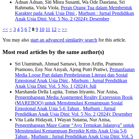
Adnan Adnan, Siti Misra Susanti, Wa Ode Dasriana, Sri
Rahmatia, Viola Viola,
Peran Orang Tua dalam Membentuk
Karakter pada Anak Usia Dini
,
Murhum : Jurnal Pendidikan
Anak Usia Dini: Vol. 5 No. 2 (2024): Desember
<<
<
3
4
5
6
7
8
9
10
11
12
>
>>
You may also
start an advanced similarity search
for this article.
Most read articles by the same author(s)
Sri Utamimah, Ahmad Samawi, Imron Arifin, Pramono
Pramono, Eny Nur Aisyah, Ajeng Putri Pratiwi,
Pemanfaatan
Media Loose Part dalam Pembelajaran Literasi dan Sosial
Emosional Anak Usia Dini
,
Murhum : Jurnal Pendidikan
Anak Usia Dini: Vol. 5 No. 1 (2024): Juli
Marshanda Della Lupita, Tomas Iriyanto, Nur Anisa,
Pengembangan Media Augmented Reality Expression Book
(MAREBOO) untuk Menstimulasi Kemampuan Sosial
Emosional Anak Usia 5-6 Tahun
,
Murhum : Jurnal
Pendidikan Anak Usia Dini: Vol. 5 No. 2 (2024): Desember
Vita Laila Hidayati, I Wayan Sutama, Nur Anisa,
Pengembangan Maze Game “Ayo Temukan Jalannya” untuk
Menstimulasi Kemampuan Berpikir Kritis Anak Usia 5-6
Tahun
,
Murhum : Jurnal Pendidikan Anak Usia Dini: Vol. 5