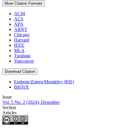
More Citation Formats
ACM
ACS
APA
ABNT
Chicago
Harvard
IEEE
MLA
Turabian
Vancouver
Download Citation
Endnote/Zotero/Mendeley (RIS)
BibTeX
Issue
Vol. 5 No. 2 (2024): Desember
Section
Articles