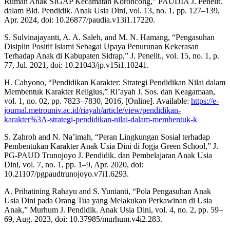
Rumah Anak SIGAP Kecamatan Koroncong,” PAUDIA J. Penelit.
dalam Bid. Pendidik. Anak Usia Dini, vol. 13, no. 1, pp. 127–139,
Apr. 2024, doi: 10.26877/paudia.v13i1.17220.
S. Sulvinajayanti, A. A. Saleh, and M. N. Hamang, “Pengasuhan
Disiplin Positif Islami Sebagai Upaya Penurunan Kekerasan
Terhadap Anak di Kabupaten Sidrap,” J. Penelit., vol. 15, no. 1, p.
77, Jul. 2021, doi: 10.21043/jp.v15i1.10241.
H. Cahyono, “Pendidikan Karakter: Strategi Pendidikan Nilai dalam
Membentuk Karakter Religius,” Ri’ayah J. Sos. dan Keagamaan,
vol. 1, no. 02, pp. 7823–7830, 2016, [Online]. Available:
https://e-
journal.metrouniv.ac.id/riayah/article/view/pendidikan-
karakter%3A-strategi-pendidikan-nilai-dalam-membentuk-k
S. Zahroh and N. Na’imah, “Peran Lingkungan Sosial terhadap
Pembentukan Karakter Anak Usia Dini di Jogja Green School,” J.
PG-PAUD Trunojoyo J. Pendidik. dan Pembelajaran Anak Usia
Dini, vol. 7, no. 1, pp. 1–9, Apr. 2020, doi:
10.21107/pgpaudtrunojoyo.v7i1.6293.
A. Prihatining Rahayu and S. Yunianti, “Pola Pengasuhan Anak
Usia Dini pada Orang Tua yang Melakukan Perkawinan di Usia
Anak,” Murhum J. Pendidik. Anak Usia Dini, vol. 4, no. 2, pp. 59–
69, Aug. 2023, doi: 10.37985/murhum.v4i2.283.