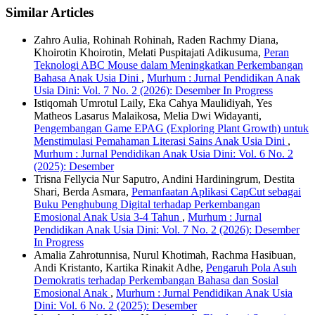
Similar Articles
Zahro Aulia, Rohinah Rohinah, Raden Rachmy Diana,
Khoirotin Khoirotin, Melati Puspitajati Adikusuma,
Peran
Teknologi ABC Mouse dalam Meningkatkan Perkembangan
Bahasa Anak Usia Dini
,
Murhum : Jurnal Pendidikan Anak
Usia Dini: Vol. 7 No. 2 (2026): Desember In Progress
Istiqomah Umrotul Laily, Eka Cahya Maulidiyah, Yes
Matheos Lasarus Malaikosa, Melia Dwi Widayanti,
Pengembangan Game EPAG (Exploring Plant Growth) untuk
Menstimulasi Pemahaman Literasi Sains Anak Usia Dini
,
Murhum : Jurnal Pendidikan Anak Usia Dini: Vol. 6 No. 2
(2025): Desember
Trisna Fellycia Nur Saputro, Andini Hardiningrum, Destita
Shari, Berda Asmara,
Pemanfaatan Aplikasi CapCut sebagai
Buku Penghubung Digital terhadap Perkembangan
Emosional Anak Usia 3-4 Tahun
,
Murhum : Jurnal
Pendidikan Anak Usia Dini: Vol. 7 No. 2 (2026): Desember
In Progress
Amalia Zahrotunnisa, Nurul Khotimah, Rachma Hasibuan,
Andi Kristanto, Kartika Rinakit Adhe,
Pengaruh Pola Asuh
Demokratis terhadap Perkembangan Bahasa dan Sosial
Emosional Anak
,
Murhum : Jurnal Pendidikan Anak Usia
Dini: Vol. 6 No. 2 (2025): Desember