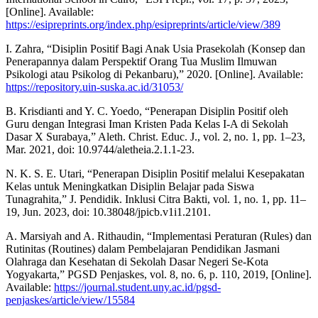
[Online]. Available:
https://esipreprints.org/index.php/esipreprints/article/view/389
I. Zahra, “Disiplin Positif Bagi Anak Usia Prasekolah (Konsep dan
Penerapannya dalam Perspektif Orang Tua Muslim Ilmuwan
Psikologi atau Psikolog di Pekanbaru),” 2020. [Online]. Available:
https://repository.uin-suska.ac.id/31053/
B. Krisdianti and Y. C. Yoedo, “Penerapan Disiplin Positif oleh
Guru dengan Integrasi Iman Kristen Pada Kelas I-A di Sekolah
Dasar X Surabaya,” Aleth. Christ. Educ. J., vol. 2, no. 1, pp. 1–23,
Mar. 2021, doi: 10.9744/aletheia.2.1.1-23.
N. K. S. E. Utari, “Penerapan Disiplin Positif melalui Kesepakatan
Kelas untuk Meningkatkan Disiplin Belajar pada Siswa
Tunagrahita,” J. Pendidik. Inklusi Citra Bakti, vol. 1, no. 1, pp. 11–
19, Jun. 2023, doi: 10.38048/jpicb.v1i1.2101.
A. Marsiyah and A. Rithaudin, “Implementasi Peraturan (Rules) dan
Rutinitas (Routines) dalam Pembelajaran Pendidikan Jasmani
Olahraga dan Kesehatan di Sekolah Dasar Negeri Se-Kota
Yogyakarta,” PGSD Penjaskes, vol. 8, no. 6, p. 110, 2019, [Online].
Available:
https://journal.student.uny.ac.id/pgsd-
penjaskes/article/view/15584