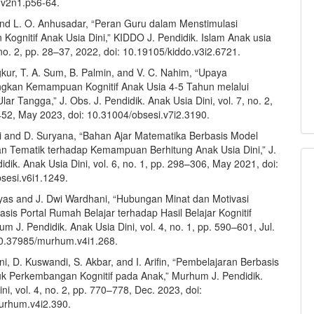
.v2n1.p56-64.
nd L. O. Anhusadar, “Peran Guru dalam Menstimulasi
ognitif Anak Usia Dini,” KIDDO J. Pendidik. Islam Anak usia
, no. 2, pp. 28–37, 2022, doi: 10.19105/kiddo.v3i2.6721.
gkur, T. A. Sum, B. Palmin, and V. C. Nahim, “Upaya
kan Kemampuan Kognitif Anak Usia 4-5 Tahun melalui
ar Tangga,” J. Obs. J. Pendidik. Anak Usia Dini, vol. 7, no. 2,
52, May 2023, doi: 10.31004/obsesi.v7i2.3190.
i and D. Suryana, “Bahan Ajar Matematika Berbasis Model
n Tematik terhadap Kemampuan Berhitung Anak Usia Dini,” J.
idik. Anak Usia Dini, vol. 6, no. 1, pp. 298–306, May 2021, doi:
sesi.v6i1.1249.
yas and J. Dwi Wardhani, “Hubungan Minat dan Motivasi
asis Portal Rumah Belajar terhadap Hasil Belajar Kognitif
m J. Pendidik. Anak Usia Dini, vol. 4, no. 1, pp. 590–601, Jul.
10.37985/murhum.v4i1.268.
, D. Kuswandi, S. Akbar, and I. Arifin, “Pembelajaran Berbasis
 Perkembangan Kognitif pada Anak,” Murhum J. Pendidik.
ni, vol. 4, no. 2, pp. 770–778, Dec. 2023, doi:
urhum.v4i2.390.