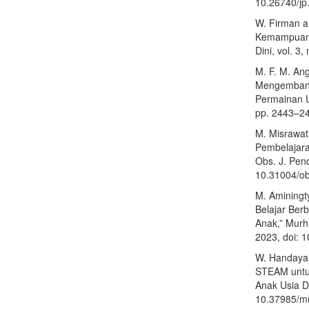
10.26740/jp
W. Firman a
Kemampuan K
Dini, vol. 3
M. F. M. An
Mengembang
Permainan Ul
pp. 2443–24
M. Misrawat
Pembelajara
Obs. J. Pend
10.31004/ob
M. Aminingt
Belajar Berb
Anak,” Murhu
2023, doi: 
W. Handayani
STEAM untuk
Anak Usia Di
10.37985/m