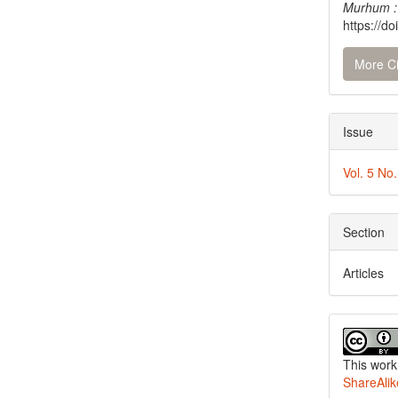
Murhum : 
https://d
More Ci
Issue
Vol. 5 No.
Section
Articles
This work
ShareAlik