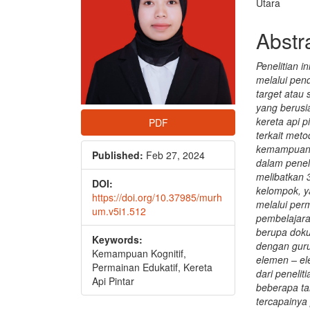
Utara
Abstr
Penelitian 
melalui pen
target atau
yang berusi
kereta api 
PDF
terkait met
kemampuan k
Published:
Feb 27, 2024
dalam peneli
melibatkan 
DOI:
kelompok, y
https://doi.org/10.37985/murh
melalui per
um.v5i1.512
pembelajara
berupa doku
Keywords:
dengan guru
Kemampuan Kognitif,
elemen – el
Permainan Edukatif, Kereta
dari peneli
Api Pintar
beberapa ta
tercapainy