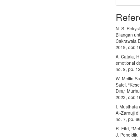
Refer
N. S. Rekys
Bilangan un
Cakrawala Di
2019, doi: 
A. Catala, H.
emotional de
no. 9, pp. 
W. Meilin S
Safei, “Kes
Dini,” Murhu
2023, doi: 
I. Musthafa
Al-Zarnuji di
no. 7, pp. 6
R. Fitri, “M
J. Pendidik.