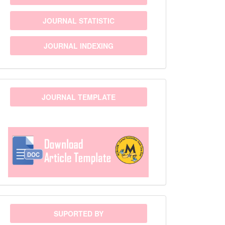
JOURNAL STATISTIC
JOURNAL INDEXING
template
JOURNAL TEMPLATE
sponsor
SUPORTED BY