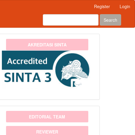
Register
Login
Search
sinta3
AKREDITASI SINTA
menu
EDITORIAL TEAM
REVIEWER