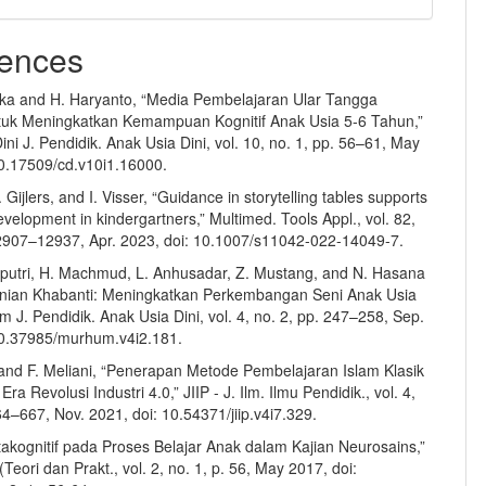
ences
ika and H. Haryanto, “Media Pembelajaran Ular Tangga
tuk Meningkatkan Kemampuan Kognitif Anak Usia 5-6 Tahun,”
ni J. Pendidik. Anak Usia Dini, vol. 10, no. 1, pp. 56–61, May
10.17509/cd.v10i1.16000.
 Gijlers, and I. Visser, “Guidance in storytelling tables supports
velopment in kindergartners,” Multimed. Tools Appl., vol. 82,
12907–12937, Apr. 2023, doi: 10.1007/s11042-022-14049-7.
aputri, H. Machmud, L. Anhusadar, Z. Mustang, and N. Hasana
enian Khabanti: Meningkatkan Perkembangan Seni Anak Usia
m J. Pendidik. Anak Usia Dini, vol. 4, no. 2, pp. 247–258, Sep.
10.37985/murhum.v4i2.181.
 and F. Meliani, “Penerapan Metode Pembelajaran Islam Klasik
 Era Revolusi Industri 4.0,” JIIP - J. Ilm. Ilmu Pendidik., vol. 4,
64–667, Nov. 2021, doi: 10.54371/jiip.v4i7.329.
etakognitif pada Proses Belajar Anak dalam Kajian Neurosains,”
 (Teori dan Prakt., vol. 2, no. 1, p. 56, May 2017, doi: