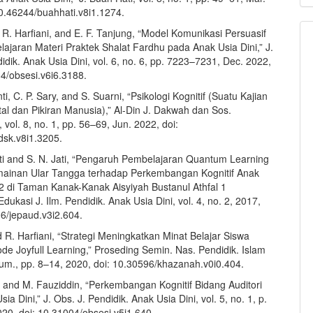
10.46244/buahhati.v8i1.1274.
 R. Harfiani, and E. F. Tanjung, “Model Komunikasi Persuasif
ajaran Materi Praktek Shalat Fardhu pada Anak Usia Dini,” J.
idik. Anak Usia Dini, vol. 6, no. 6, pp. 7223–7231, Dec. 2022,
04/obsesi.v6i6.3188.
, C. P. Sary, and S. Suarni, “Psikologi Kognitif (Suatu Kajian
al dan Pikiran Manusia),” Al-Din J. Dakwah dan Sos.
ol. 8, no. 1, pp. 56–69, Jun. 2022, doi:
dsk.v8i1.3205.
ti and S. N. Jati, “Pengaruh Pembelajaran Quantum Learning
mainan Ular Tangga terhadap Perkembangan Kognitif Anak
 di Taman Kanak-Kanak Aisyiyah Bustanul Athfal 1
Edukasi J. Ilm. Pendidik. Anak Usia Dini, vol. 4, no. 2, 2017,
06/jepaud.v3i2.604.
 R. Harfiani, “Strategi Meningkatkan Minat Belajar Siswa
de Joyfull Learning,” Proseding Semin. Nas. Pendidik. Islam
um., pp. 8–14, 2020, doi: 10.30596/khazanah.v0i0.404.
i and M. Fauziddin, “Perkembangan Kognitif Bidang Auditori
ia Dini,” J. Obs. J. Pendidik. Anak Usia Dini, vol. 5, no. 1, p.
020, doi: 10.31004/obsesi.v5i1.640.