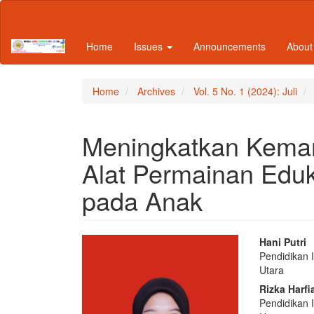
Main
Navigation
Main
Home
Issues
Announcements
Abou
Content
Sidebar
Home
Archives
Vol. 5 No. 1 (2024): Juli
Meningkatkan Kemam
Alat Permainan Eduka
pada Anak
Article
Main
Hani Putri
Pendidikan 
Sidebar
Articl
Utara
Conte
Rizka Harfi
Pendidikan 