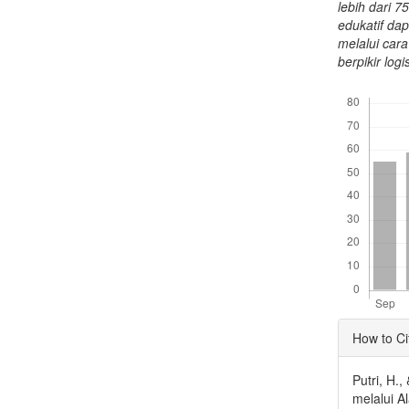
lebih dari 7
edukatif da
melalui ca
berpikir log
Downloads
Articl
How to Ci
Detai
Putri, H.
melalui A