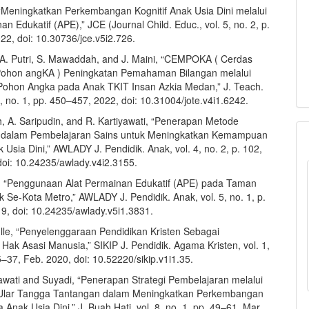
, “Meningkatkan Perkembangan Kognitif Anak Usia Dini melalui
an Edukatif (APE),” JCE (Journal Child. Educ., vol. 5, no. 2, p.
22, doi: 10.30736/jce.v5i2.726.
. A. Putri, S. Mawaddah, and J. Maini, “CEMPOKA ( Cerdas
ohon angKA ) Peningkatan Pemahaman Bilangan melalui
ohon Angka pada Anak TKIT Insan Azkia Medan,” J. Teach.
4, no. 1, pp. 450–457, 2022, doi: 10.31004/jote.v4i1.6242.
h, A. Saripudin, and R. Kartiyawati, “Penerapan Metode
 dalam Pembelajaran Sains untuk Meningkatkan Kemampuan
k Usia Dini,” AWLADY J. Pendidik. Anak, vol. 4, no. 2, p. 102,
doi: 10.24235/awlady.v4i2.3155.
 “Penggunaan Alat Permainan Edukatif (APE) pada Taman
 Se-Kota Metro,” AWLADY J. Pendidik. Anak, vol. 5, no. 1, p.
19, doi: 10.24235/awlady.v5i1.3831.
ulle, “Penyelenggaraan Pendidikan Kristen Sebagai
ak Asasi Manusia,” SIKIP J. Pendidik. Agama Kristen, vol. 1,
5–37, Feb. 2020, doi: 10.52220/sikip.v1i1.35.
iawati and Suyadi, “Penerapan Strategi Pembelajaran melalui
Ular Tangga Tantangan dalam Meningkatkan Perkembangan
a Anak Usia Dini,” J. Buah Hati, vol. 8, no. 1, pp. 49–61, Mar.