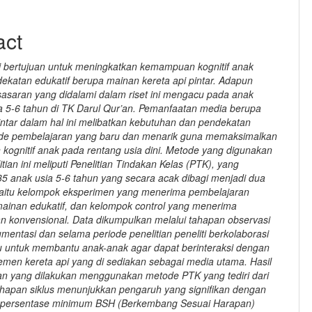
act
ini bertujuan untuk meningkatkan kemampuan kognitif anak
dekatan edukatif berupa mainan kereta api pintar. Adapun
 sasaran yang didalami dalam riset ini mengacu pada anak
a 5-6 tahun di TK Darul Qur’an. Pemanfaatan media berupa
pintar dalam hal ini melibatkan kebutuhan dan pendekatan
ode pembelajaran yang baru dan menarik guna memaksimalkan
ognitif anak pada rentang usia dini. Metode yang digunakan
tian ini meliputi Penelitian Tindakan Kelas (PTK), yang
35 anak usia 5-6 tahun yang secara acak dibagi menjadi dua
aitu kelompok eksperimen yang menerima pembelajaran
mainan edukatif, dan kelompok control yang menerima
n konvensional. Data dikumpulkan melalui tahapan observasi
mentasi dan selama periode penelitian peneliti berkolaborasi
 untuk membantu anak-anak agar dapat berinteraksi dengan
emen kereta api yang di sediakan sebagai media utama. Hasil
tian yang dilakukan menggunakan metode PTK yang tediri dari
hapan siklus menunjukkan pengaruh yang signifikan dengan
a persentase minimum BSH (Berkembang Sesuai Harapan)