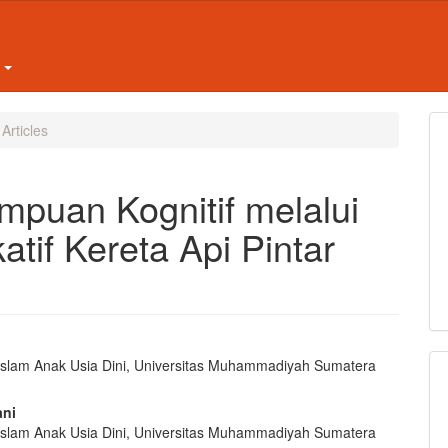
t
Articles
puan Kognitif melalui
tif Kereta Api Pintar
Islam Anak Usia Dini, Universitas Muhammadiyah Sumatera
e
nt
ani
Islam Anak Usia Dini, Universitas Muhammadiyah Sumatera