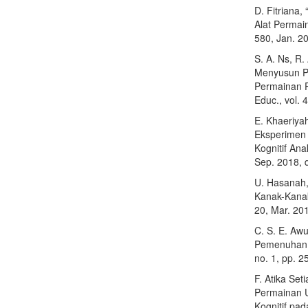
D. Fitriana
Alat Permain
580, Jan. 20
S. A. Ns, R
Menyusun P
Permainan P
Educ., vol. 
E. Khaeriya
Eksperimen
Kognitif Ana
Sep. 2018, 
U. Hasanah,
Kanak-Kanak
20, Mar. 20
C. S. E. Aw
Pemenuhan H
no. 1, pp. 2
F. Atika Set
Permainan 
Kognitif pad