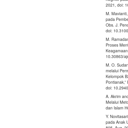
2021, doi: 
M. Mavianti,
pada Pembel
Obs. J. Pend
doi: 10.310
M. Ramadanti
Proses Ment
Keagamaan, v
10.30863/aj
M. O. Sudar
melalui Per
Kelompok B2
Pontianak,” 
doi: 10.294
A. Akrim and
Melalui Meto
dan Islam H
Y. Novitasar
pada Anak Us
805, Aug. 2