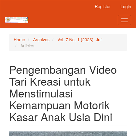
Main
Register
Login
Navigation
Main
Toggl
Content
naviga
Sidebar
Home
Archives
Vol. 7 No. 1 (2026): Juli
Articles
Pengembangan Video
Tari Kreasi untuk
Menstimulasi
Kemampuan Motorik
Kasar Anak Usia Dini