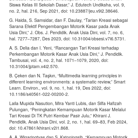
Siswa Kelas III Sekolah Dasar,” J. Edutech Undiksha, vol. 9,
no. 2, hal. 216, Sep 2021, doi: 10.23887/jeu.v9i2.38646.
G. Haida, S. Samsidar, dan F. Daulay, “Tarian Kreasi sebagai
Sarana Efektif Pengembangan Motorik Kasar pada Anak
Usia Dini,” J. Obs. J. Pendidik. Anak Usia Dini, vol. 7, no. 6,
hal. 7277–7287, Des 2023, doi: 10.31004/obsesi.v7i6.5731.
A. S. Delia dan I. Yeni, “Rancangan Tari Kreasi terhadap
Perkembangan Motorik Kasar Anak Usia Dini,” J. Pendidik.
Tambusai, vol. 4, no. 2, hal. 1071–1079, 2020, doi:
10.31004/jptam.v4i2.570.
B. Çeken dan N. Taşkın, “Multimedia learning principles in
different learning environments: a systematic review,” Smart
Learn. Environ., vol. 9, no. 1, hal. 19, Des 2022, doi:
10.1186/s40561-022-00200-2.
Laila Mupida Nasution, Mira Yanti Lubis, dan Silfa Hafizah
Pulungan, “Peningkatan Kemampuan Motorik Kasar Melalui
Tari Kreasi Di TK Putri Kembar Pasir Julu,” Khirani J.
Pendidik. Anak Usia Dini, vol. 2, no. 1, hal. 69–83, Feb 2024,
doi: 10.47861/khirani.v2i1.868.
A. A. Wigaringtyas dan S. Katoningsih, “Kemampuan Motorik