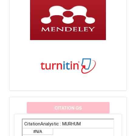
citationanalystic
CITATION GS