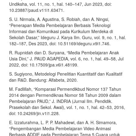
Undiksha, vol. 11, no. 1, hal. 140–147, Jun 2023, doi:
10.23887/paud.v11i1.63471.
S. U. Nirmala, A. Agustina, S. Robiah, dan A. Ningsi,
“Penerapan Media Pembelajaran Berbasis Teknologi
Informasi dan Komunikasi pada Kurikulum Merdeka di
Sekolah Dasar,” Ideguru J. Karya Ilm. Guru, vol. 9, no. 1, hal.
182–187, Des 2023, doi: 10.51169/ideguru.v9i1.746.
R. Rupnidah dan D. Suryana, “Media Pembelajaran Anak
Usia Dini,” J. PAUD AGAPEDIA, vol. 6, no. 1, hal. 49–58, Jul
2022, doi: 10.17509/jpa.v6i1.48199.
S. Sugiyono, Metodelogi Penelitian Kuantitatif dan Kualitatif
dan R&D. Bandung: Alfabeta, 2020.
M. Fadlillah, “Komparasi Permendikbud Nomor 137 Tahun
2014 dengan Permendiknas Nomor 58 Tahun 2009 dalam
Pembelajaran PAUD,” J. INDRIA (Jurnal Ilm. Pendidik.
Prasekolah dan Sekol. Awal), vol. 1, no. 1, hal. 42–53, 2016,
doi: 10.24269/jin.v1i1.228.
E. Izzaturahma, L. P. P. Mahadewi, dan A. H. Simamora,
“Pengembangan Media Pembelajaran Video Animasi
Berbasis ADDIE pada Pembelajaran Tema 5 Cuaca untuk