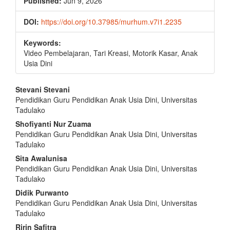
Published:
Jun 9, 2026
DOI:
https://doi.org/10.37985/murhum.v7i1.2235
Keywords:
Video Pembelajaran, Tari Kreasi, Motorik Kasar, Anak
Usia Dini
Main
Stevani Stevani
Pendidikan Guru Pendidikan Anak Usia Dini, Universitas
Article
Tadulako
Content
Shofiyanti Nur Zuama
Pendidikan Guru Pendidikan Anak Usia Dini, Universitas
Tadulako
Sita Awalunisa
Pendidikan Guru Pendidikan Anak Usia Dini, Universitas
Tadulako
Didik Purwanto
Pendidikan Guru Pendidikan Anak Usia Dini, Universitas
Tadulako
Ririn Safitra