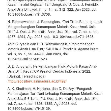
Kasar melalui Kegiatan Tari Dongklak,” J. Obs. J. Pendidik.
Anak Usia Dini, vol. 7, no. 1, hal. 312–322, Jan 2023, doi:
10.31004/obsesi.v7i1.3706.
N. Rahmawati dan J. Pamungkas, “Tari Tikus Buntung untuk
Mengembangkan Kemampuan Motorik Kasar Anak Usia
Dini,” J. Obs. J. Pendidik. Anak Usia Dini, vol. 7, no. 4, hal.
4287–4294, Agu 2023, doi: 10.31004/obsesi.v7i4.4623.
Adin Suryadin dan E. T. Wahyuningsih, “Perkembangan
Motorik Anak Usia Dini,” SALIHA J. Pendidik. Agama Islam,
vol. 6, no. 1, hal. 44–60, Jan 2023, doi:
10.54396/saliha.v6i1.523.
D. D. Anggraini, Perkembangan Fisik Motorik Kasar Anak
Usia Dini. Kediri: CV Kreator Cerdas Indonesia, 2022.
[Daring]. Tersedia pada:
http://repository.iainmadura.ac.id/492/
A. K. Khotimah, H. Hartono, dan D. Da Ary, “Pengaruh
Pembelajaran Tari Tani terhadap Kemampuan Motorik Kasar
Anak Usia 5-6 Tahun,” J. Obs. J. Pendidik. Anak Usia Dini,
vol. 7, no. 4, hal. 4326–4335, Agu 2023, doi:
10.31004/obsesi.v7i4.5129.