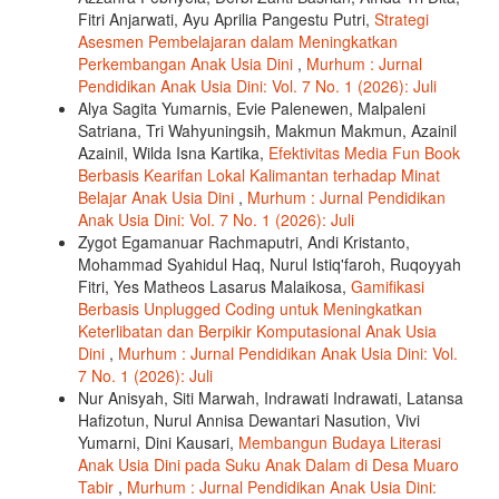
Fitri Anjarwati, Ayu Aprilia Pangestu Putri,
Strategi
Asesmen Pembelajaran dalam Meningkatkan
Perkembangan Anak Usia Dini
,
Murhum : Jurnal
Pendidikan Anak Usia Dini: Vol. 7 No. 1 (2026): Juli
Alya Sagita Yumarnis, Evie Palenewen, Malpaleni
Satriana, Tri Wahyuningsih, Makmun Makmun, Azainil
Azainil, Wilda Isna Kartika,
Efektivitas Media Fun Book
Berbasis Kearifan Lokal Kalimantan terhadap Minat
Belajar Anak Usia Dini
,
Murhum : Jurnal Pendidikan
Anak Usia Dini: Vol. 7 No. 1 (2026): Juli
Zygot Egamanuar Rachmaputri, Andi Kristanto,
Mohammad Syahidul Haq, Nurul Istiq'faroh, Ruqoyyah
Fitri, Yes Matheos Lasarus Malaikosa,
Gamifikasi
Berbasis Unplugged Coding untuk Meningkatkan
Keterlibatan dan Berpikir Komputasional Anak Usia
Dini
,
Murhum : Jurnal Pendidikan Anak Usia Dini: Vol.
7 No. 1 (2026): Juli
Nur Anisyah, Siti Marwah, Indrawati Indrawati, Latansa
Hafizotun, Nurul Annisa Dewantari Nasution, Vivi
Yumarni, Dini Kausari,
Membangun Budaya Literasi
Anak Usia Dini pada Suku Anak Dalam di Desa Muaro
Tabir
,
Murhum : Jurnal Pendidikan Anak Usia Dini: