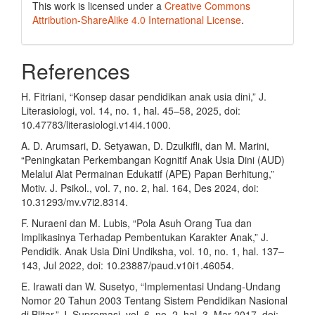
This work is licensed under a
Creative Commons
Attribution-ShareAlike 4.0 International License
.
References
H. Fitriani, “Konsep dasar pendidikan anak usia dini,” J.
Literasiologi, vol. 14, no. 1, hal. 45–58, 2025, doi:
10.47783/literasiologi.v14i4.1000.
A. D. Arumsari, D. Setyawan, D. Dzulkifli, dan M. Marini,
“Peningkatan Perkembangan Kognitif Anak Usia Dini (AUD)
Melalui Alat Permainan Edukatif (APE) Papan Berhitung,”
Motiv. J. Psikol., vol. 7, no. 2, hal. 164, Des 2024, doi:
10.31293/mv.v7i2.8314.
F. Nuraeni dan M. Lubis, “Pola Asuh Orang Tua dan
Implikasinya Terhadap Pembentukan Karakter Anak,” J.
Pendidik. Anak Usia Dini Undiksha, vol. 10, no. 1, hal. 137–
143, Jul 2022, doi: 10.23887/paud.v10i1.46054.
E. Irawati dan W. Susetyo, “Implementasi Undang-Undang
Nomor 20 Tahun 2003 Tentang Sistem Pendidikan Nasional
di Blitar,” J. Supremasi, vol. 6, no. 2, hal. 3, Mar 2017, doi: