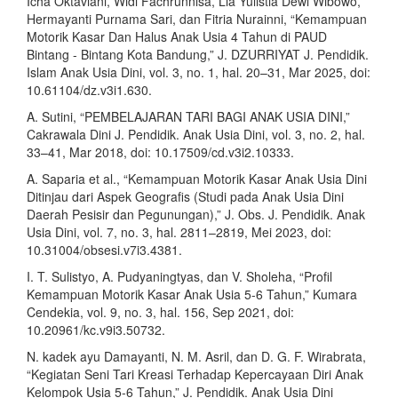
Icha Oktaviani, Widi Fachrunnisa, Lia Yulistia Dewi Wibowo,
Hermayanti Purnama Sari, dan Fitria Nurainni, “Kemampuan
Motorik Kasar Dan Halus Anak Usia 4 Tahun di PAUD
Bintang - Bintang Kota Bandung,” J. DZURRIYAT J. Pendidik.
Islam Anak Usia Dini, vol. 3, no. 1, hal. 20–31, Mar 2025, doi:
10.61104/dz.v3i1.630.
A. Sutini, “PEMBELAJARAN TARI BAGI ANAK USIA DINI,”
Cakrawala Dini J. Pendidik. Anak Usia Dini, vol. 3, no. 2, hal.
33–41, Mar 2018, doi: 10.17509/cd.v3i2.10333.
A. Saparia et al., “Kemampuan Motorik Kasar Anak Usia Dini
Ditinjau dari Aspek Geografis (Studi pada Anak Usia Dini
Daerah Pesisir dan Pegunungan),” J. Obs. J. Pendidik. Anak
Usia Dini, vol. 7, no. 3, hal. 2811–2819, Mei 2023, doi:
10.31004/obsesi.v7i3.4381.
I. T. Sulistyo, A. Pudyaningtyas, dan V. Sholeha, “Profil
Kemampuan Motorik Kasar Anak Usia 5-6 Tahun,” Kumara
Cendekia, vol. 9, no. 3, hal. 156, Sep 2021, doi:
10.20961/kc.v9i3.50732.
N. kadek ayu Damayanti, N. M. Asril, dan D. G. F. Wirabrata,
“Kegiatan Seni Tari Kreasi Terhadap Kepercayaan Diri Anak
Kelompok Usia 5-6 Tahun,” J. Pendidik. Anak Usia Dini