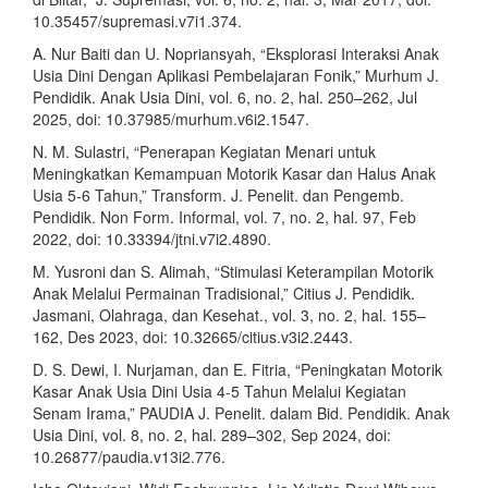
10.35457/supremasi.v7i1.374.
A. Nur Baiti dan U. Nopriansyah, “Eksplorasi Interaksi Anak
Usia Dini Dengan Aplikasi Pembelajaran Fonik,” Murhum J.
Pendidik. Anak Usia Dini, vol. 6, no. 2, hal. 250–262, Jul
2025, doi: 10.37985/murhum.v6i2.1547.
N. M. Sulastri, “Penerapan Kegiatan Menari untuk
Meningkatkan Kemampuan Motorik Kasar dan Halus Anak
Usia 5-6 Tahun,” Transform. J. Penelit. dan Pengemb.
Pendidik. Non Form. Informal, vol. 7, no. 2, hal. 97, Feb
2022, doi: 10.33394/jtni.v7i2.4890.
M. Yusroni dan S. Alimah, “Stimulasi Keterampilan Motorik
Anak Melalui Permainan Tradisional,” Citius J. Pendidik.
Jasmani, Olahraga, dan Kesehat., vol. 3, no. 2, hal. 155–
162, Des 2023, doi: 10.32665/citius.v3i2.2443.
D. S. Dewi, I. Nurjaman, dan E. Fitria, “Peningkatan Motorik
Kasar Anak Usia Dini Usia 4-5 Tahun Melalui Kegiatan
Senam Irama,” PAUDIA J. Penelit. dalam Bid. Pendidik. Anak
Usia Dini, vol. 8, no. 2, hal. 289–302, Sep 2024, doi:
10.26877/paudia.v13i2.776.