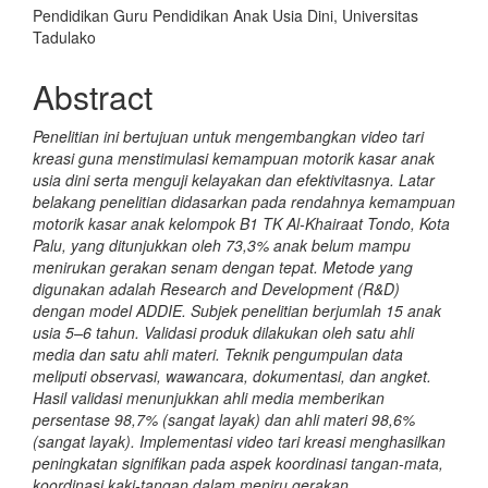
Pendidikan Guru Pendidikan Anak Usia Dini, Universitas
Tadulako
Abstract
Penelitian ini bertujuan untuk mengembangkan video tari
kreasi guna menstimulasi kemampuan motorik kasar anak
usia dini serta menguji kelayakan dan efektivitasnya. Latar
belakang penelitian didasarkan pada rendahnya kemampuan
motorik kasar anak kelompok B1 TK Al-Khairaat Tondo, Kota
Palu, yang ditunjukkan oleh 73,3% anak belum mampu
menirukan gerakan senam dengan tepat. Metode yang
digunakan adalah Research and Development (R&D)
dengan model ADDIE. Subjek penelitian berjumlah 15 anak
usia 5–6 tahun. Validasi produk dilakukan oleh satu ahli
media dan satu ahli materi. Teknik pengumpulan data
meliputi observasi, wawancara, dokumentasi, dan angket.
Hasil validasi menunjukkan ahli media memberikan
persentase 98,7% (sangat layak) dan ahli materi 98,6%
(sangat layak). Implementasi video tari kreasi menghasilkan
peningkatan signifikan pada aspek koordinasi tangan-mata,
koordinasi kaki-tangan dalam meniru gerakan,