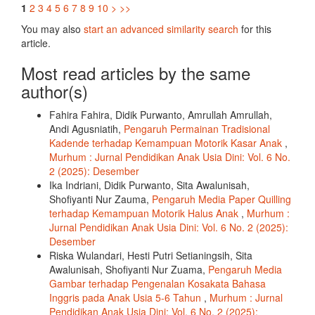
1
2
3
4
5
6
7
8
9
10
>
>>
You may also
start an advanced similarity search
for this
article.
Most read articles by the same
author(s)
Fahira Fahira, Didik Purwanto, Amrullah Amrullah,
Andi Agusniatih,
Pengaruh Permainan Tradisional
Kadende terhadap Kemampuan Motorik Kasar Anak
,
Murhum : Jurnal Pendidikan Anak Usia Dini: Vol. 6 No.
2 (2025): Desember
Ika Indriani, Didik Purwanto, Sita Awalunisah,
Shofiyanti Nur Zauma,
Pengaruh Media Paper Quilling
terhadap Kemampuan Motorik Halus Anak
,
Murhum :
Jurnal Pendidikan Anak Usia Dini: Vol. 6 No. 2 (2025):
Desember
Riska Wulandari, Hesti Putri Setianingsih, Sita
Awalunisah, Shofiyanti Nur Zuama,
Pengaruh Media
Gambar terhadap Pengenalan Kosakata Bahasa
Inggris pada Anak Usia 5-6 Tahun
,
Murhum : Jurnal
Pendidikan Anak Usia Dini: Vol. 6 No. 2 (2025):