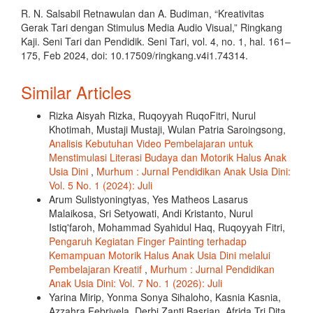
R. N. Salsabil Retnawulan dan A. Budiman, “Kreativitas
Gerak Tari dengan Stimulus Media Audio Visual,” Ringkang
Kaji. Seni Tari dan Pendidik. Seni Tari, vol. 4, no. 1, hal. 161–
175, Feb 2024, doi: 10.17509/ringkang.v4i1.74314.
Similar Articles
Rizka Aisyah Rizka, Ruqoyyah RuqoFitri, Nurul
Khotimah, Mustaji Mustaji, Wulan Patria Saroingsong,
Analisis Kebutuhan Video Pembelajaran untuk
Menstimulasi Literasi Budaya dan Motorik Halus Anak
Usia Dini
,
Murhum : Jurnal Pendidikan Anak Usia Dini:
Vol. 5 No. 1 (2024): Juli
Arum Sulistyoningtyas, Yes Matheos Lasarus
Malaikosa, Sri Setyowati, Andi Kristanto, Nurul
Istiq'faroh, Mohammad Syahidul Haq, Ruqoyyah Fitri,
Pengaruh Kegiatan Finger Painting terhadap
Kemampuan Motorik Halus Anak Usia Dini melalui
Pembelajaran Kreatif
,
Murhum : Jurnal Pendidikan
Anak Usia Dini: Vol. 7 No. 1 (2026): Juli
Yarina Mirip, Yonma Sonya Sihaloho, Kasnia Kasnia,
Azzahra Febriyela, Derbi Zanti Basrian, Afrida Tri Dita,