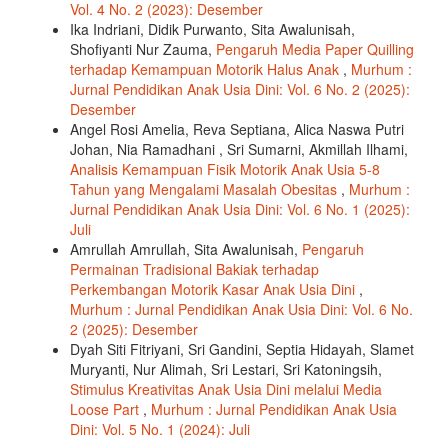
Vol. 4 No. 2 (2023): Desember
Ika Indriani, Didik Purwanto, Sita Awalunisah,
Shofiyanti Nur Zauma,
Pengaruh Media Paper Quilling
terhadap Kemampuan Motorik Halus Anak
,
Murhum :
Jurnal Pendidikan Anak Usia Dini: Vol. 6 No. 2 (2025):
Desember
Angel Rosi Amelia, Reva Septiana, Alica Naswa Putri
Johan, Nia Ramadhani , Sri Sumarni, Akmillah Ilhami,
Analisis Kemampuan Fisik Motorik Anak Usia 5-8
Tahun yang Mengalami Masalah Obesitas
,
Murhum :
Jurnal Pendidikan Anak Usia Dini: Vol. 6 No. 1 (2025):
Juli
Amrullah Amrullah, Sita Awalunisah,
Pengaruh
Permainan Tradisional Bakiak terhadap
Perkembangan Motorik Kasar Anak Usia Dini
,
Murhum : Jurnal Pendidikan Anak Usia Dini: Vol. 6 No.
2 (2025): Desember
Dyah Siti Fitriyani, Sri Gandini, Septia Hidayah, Slamet
Muryanti, Nur Alimah, Sri Lestari, Sri Katoningsih,
Stimulus Kreativitas Anak Usia Dini melalui Media
Loose Part
,
Murhum : Jurnal Pendidikan Anak Usia
Dini: Vol. 5 No. 1 (2024): Juli