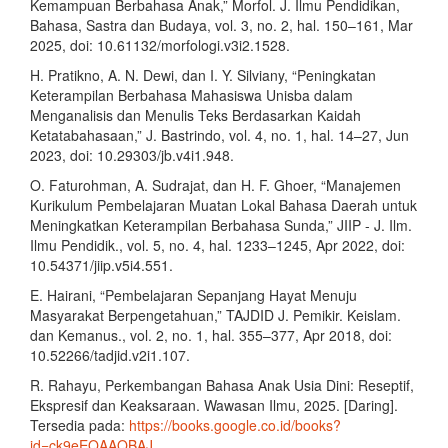
Kemampuan Berbahasa Anak,” Morfol. J. Ilmu Pendidikan,
Bahasa, Sastra dan Budaya, vol. 3, no. 2, hal. 150–161, Mar
2025, doi: 10.61132/morfologi.v3i2.1528.
H. Pratikno, A. N. Dewi, dan I. Y. Silviany, “Peningkatan
Keterampilan Berbahasa Mahasiswa Unisba dalam
Menganalisis dan Menulis Teks Berdasarkan Kaidah
Ketatabahasaan,” J. Bastrindo, vol. 4, no. 1, hal. 14–27, Jun
2023, doi: 10.29303/jb.v4i1.948.
O. Faturohman, A. Sudrajat, dan H. F. Ghoer, “Manajemen
Kurikulum Pembelajaran Muatan Lokal Bahasa Daerah untuk
Meningkatkan Keterampilan Berbahasa Sunda,” JIIP - J. Ilm.
Ilmu Pendidik., vol. 5, no. 4, hal. 1233–1245, Apr 2022, doi:
10.54371/jiip.v5i4.551.
E. Hairani, “Pembelajaran Sepanjang Hayat Menuju
Masyarakat Berpengetahuan,” TAJDID J. Pemikir. Keislam.
dan Kemanus., vol. 2, no. 1, hal. 355–377, Apr 2018, doi:
10.52266/tadjid.v2i1.107.
R. Rahayu, Perkembangan Bahasa Anak Usia Dini: Reseptif,
Ekspresif dan Keaksaraan. Wawasan Ilmu, 2025. [Daring].
Tersedia pada:
https://books.google.co.id/books?
id=ck9eEQAAQBAJ