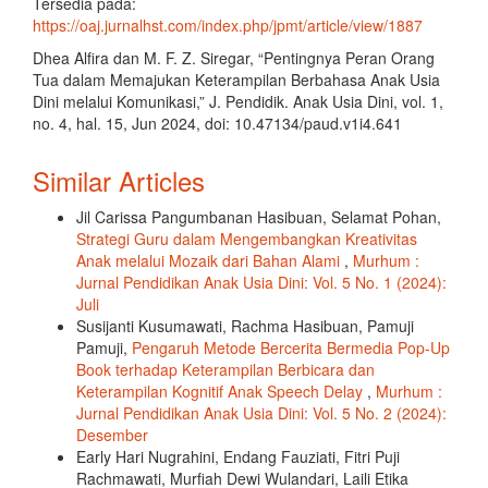
Tersedia pada:
https://oaj.jurnalhst.com/index.php/jpmt/article/view/1887
Dhea Alfira dan M. F. Z. Siregar, “Pentingnya Peran Orang
Tua dalam Memajukan Keterampilan Berbahasa Anak Usia
Dini melalui Komunikasi,” J. Pendidik. Anak Usia Dini, vol. 1,
no. 4, hal. 15, Jun 2024, doi: 10.47134/paud.v1i4.641
Similar Articles
Jil Carissa Pangumbanan Hasibuan, Selamat Pohan,
Strategi Guru dalam Mengembangkan Kreativitas
Anak melalui Mozaik dari Bahan Alami
,
Murhum :
Jurnal Pendidikan Anak Usia Dini: Vol. 5 No. 1 (2024):
Juli
Susijanti Kusumawati, Rachma Hasibuan, Pamuji
Pamuji,
Pengaruh Metode Bercerita Bermedia Pop-Up
Book terhadap Keterampilan Berbicara dan
Keterampilan Kognitif Anak Speech Delay
,
Murhum :
Jurnal Pendidikan Anak Usia Dini: Vol. 5 No. 2 (2024):
Desember
Early Hari Nugrahini, Endang Fauziati, Fitri Puji
Rachmawati, Murfiah Dewi Wulandari, Laili Etika