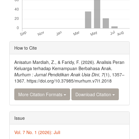
Article
How to Cite
Details
Anisatun Mardiah, Z., & Faridy, F. (2026). Analisis Peran
Keluarga terhadap Kemampuan Berbahasa Anak.
Murhum : Jurnal Pendidikan Anak Usia Dini
,
7
(1), 1357–
1367. https://doi.org/10.37985/murhum.v7i1.2018
More Citation Formats
Download Citation
Issue
Vol. 7 No. 1 (2026): Juli