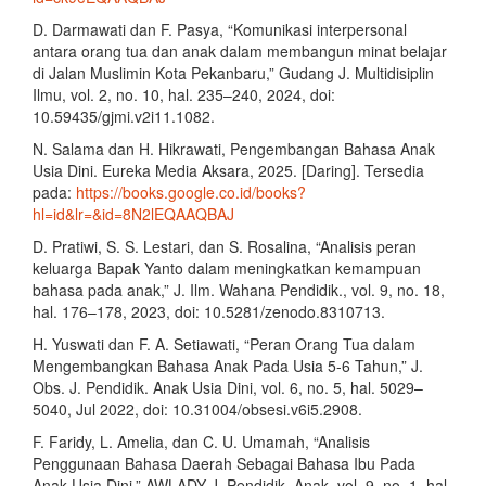
D. Darmawati dan F. Pasya, “Komunikasi interpersonal
antara orang tua dan anak dalam membangun minat belajar
di Jalan Muslimin Kota Pekanbaru,” Gudang J. Multidisiplin
Ilmu, vol. 2, no. 10, hal. 235–240, 2024, doi:
10.59435/gjmi.v2i11.1082.
N. Salama dan H. Hikrawati, Pengembangan Bahasa Anak
Usia Dini. Eureka Media Aksara, 2025. [Daring]. Tersedia
pada:
https://books.google.co.id/books?
hl=id&lr=&id=8N2lEQAAQBAJ
D. Pratiwi, S. S. Lestari, dan S. Rosalina, “Analisis peran
keluarga Bapak Yanto dalam meningkatkan kemampuan
bahasa pada anak,” J. Ilm. Wahana Pendidik., vol. 9, no. 18,
hal. 176–178, 2023, doi: 10.5281/zenodo.8310713.
H. Yuswati dan F. A. Setiawati, “Peran Orang Tua dalam
Mengembangkan Bahasa Anak Pada Usia 5-6 Tahun,” J.
Obs. J. Pendidik. Anak Usia Dini, vol. 6, no. 5, hal. 5029–
5040, Jul 2022, doi: 10.31004/obsesi.v6i5.2908.
F. Faridy, L. Amelia, dan C. U. Umamah, “Analisis
Penggunaan Bahasa Daerah Sebagai Bahasa Ibu Pada
Anak Usia Dini,” AWLADY J. Pendidik. Anak, vol. 9, no. 1, hal.