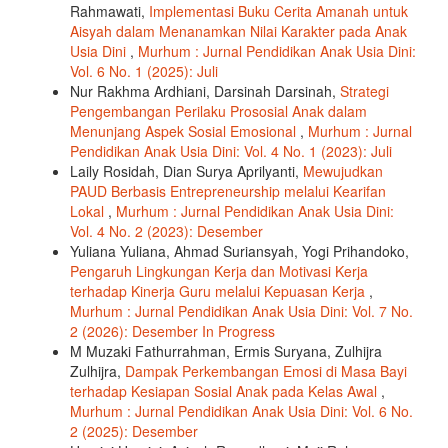
Rahmawati,
Implementasi Buku Cerita Amanah untuk
Aisyah dalam Menanamkan Nilai Karakter pada Anak
Usia Dini
,
Murhum : Jurnal Pendidikan Anak Usia Dini:
Vol. 6 No. 1 (2025): Juli
Nur Rakhma Ardhiani, Darsinah Darsinah,
Strategi
Pengembangan Perilaku Prososial Anak dalam
Menunjang Aspek Sosial Emosional
,
Murhum : Jurnal
Pendidikan Anak Usia Dini: Vol. 4 No. 1 (2023): Juli
Laily Rosidah, Dian Surya Aprilyanti,
Mewujudkan
PAUD Berbasis Entrepreneurship melalui Kearifan
Lokal
,
Murhum : Jurnal Pendidikan Anak Usia Dini:
Vol. 4 No. 2 (2023): Desember
Yuliana Yuliana, Ahmad Suriansyah, Yogi Prihandoko,
Pengaruh Lingkungan Kerja dan Motivasi Kerja
terhadap Kinerja Guru melalui Kepuasan Kerja
,
Murhum : Jurnal Pendidikan Anak Usia Dini: Vol. 7 No.
2 (2026): Desember In Progress
M Muzaki Fathurrahman, Ermis Suryana, Zulhijra
Zulhijra,
Dampak Perkembangan Emosi di Masa Bayi
terhadap Kesiapan Sosial Anak pada Kelas Awal
,
Murhum : Jurnal Pendidikan Anak Usia Dini: Vol. 6 No.
2 (2025): Desember