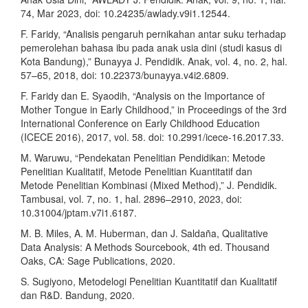
74, Mar 2023, doi: 10.24235/awlady.v9i1.12544.
F. Faridy, “Analisis pengaruh pernikahan antar suku terhadap
pemerolehan bahasa ibu pada anak usia dini (studi kasus di
Kota Bandung),” Bunayya J. Pendidik. Anak, vol. 4, no. 2, hal.
57–65, 2018, doi: 10.22373/bunayya.v4i2.6809.
F. Faridy dan E. Syaodih, “Analysis on the Importance of
Mother Tongue in Early Childhood,” in Proceedings of the 3rd
International Conference on Early Childhood Education
(ICECE 2016), 2017, vol. 58. doi: 10.2991/icece-16.2017.33.
M. Waruwu, “Pendekatan Penelitian Pendidikan: Metode
Penelitian Kualitatif, Metode Penelitian Kuantitatif dan
Metode Penelitian Kombinasi (Mixed Method),” J. Pendidik.
Tambusai, vol. 7, no. 1, hal. 2896–2910, 2023, doi:
10.31004/jptam.v7i1.6187.
M. B. Miles, A. M. Huberman, dan J. Saldaña, Qualitative
Data Analysis: A Methods Sourcebook, 4th ed. Thousand
Oaks, CA: Sage Publications, 2020.
S. Sugiyono, Metodelogi Penelitian Kuantitatif dan Kualitatif
dan R&D. Bandung, 2020.