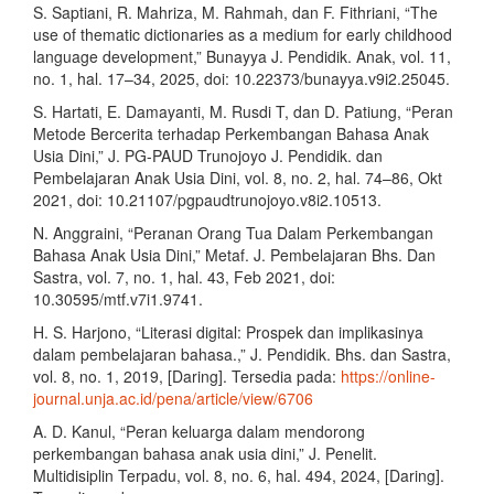
S. Saptiani, R. Mahriza, M. Rahmah, dan F. Fithriani, “The
use of thematic dictionaries as a medium for early childhood
language development,” Bunayya J. Pendidik. Anak, vol. 11,
no. 1, hal. 17–34, 2025, doi: 10.22373/bunayya.v9i2.25045.
S. Hartati, E. Damayanti, M. Rusdi T, dan D. Patiung, “Peran
Metode Bercerita terhadap Perkembangan Bahasa Anak
Usia Dini,” J. PG-PAUD Trunojoyo J. Pendidik. dan
Pembelajaran Anak Usia Dini, vol. 8, no. 2, hal. 74–86, Okt
2021, doi: 10.21107/pgpaudtrunojoyo.v8i2.10513.
N. Anggraini, “Peranan Orang Tua Dalam Perkembangan
Bahasa Anak Usia Dini,” Metaf. J. Pembelajaran Bhs. Dan
Sastra, vol. 7, no. 1, hal. 43, Feb 2021, doi:
10.30595/mtf.v7i1.9741.
H. S. Harjono, “Literasi digital: Prospek dan implikasinya
dalam pembelajaran bahasa.,” J. Pendidik. Bhs. dan Sastra,
vol. 8, no. 1, 2019, [Daring]. Tersedia pada:
https://online-
journal.unja.ac.id/pena/article/view/6706
A. D. Kanul, “Peran keluarga dalam mendorong
perkembangan bahasa anak usia dini,” J. Penelit.
Multidisiplin Terpadu, vol. 8, no. 6, hal. 494, 2024, [Daring].