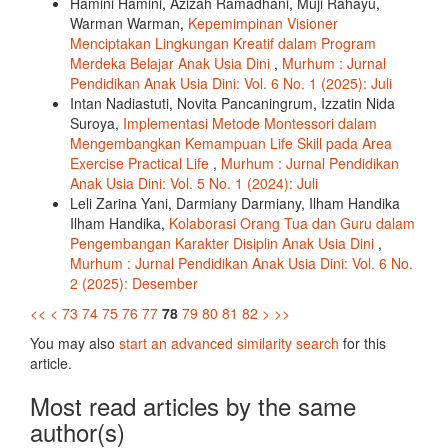
Hamini Hamini, Azizah Ramadhani, Muji Rahayu,
Warman Warman,
Kepemimpinan Visioner
Menciptakan Lingkungan Kreatif dalam Program
Merdeka Belajar Anak Usia Dini
,
Murhum : Jurnal
Pendidikan Anak Usia Dini: Vol. 6 No. 1 (2025): Juli
Intan Nadiastuti, Novita Pancaningrum, Izzatin Nida
Suroya,
Implementasi Metode Montessori dalam
Mengembangkan Kemampuan Life Skill pada Area
Exercise Practical Life
,
Murhum : Jurnal Pendidikan
Anak Usia Dini: Vol. 5 No. 1 (2024): Juli
Leli Zarina Yani, Darmiany Darmiany, Ilham Handika
Ilham Handika,
Kolaborasi Orang Tua dan Guru dalam
Pengembangan Karakter Disiplin Anak Usia Dini
,
Murhum : Jurnal Pendidikan Anak Usia Dini: Vol. 6 No.
2 (2025): Desember
<<
<
73
74
75
76
77
78
79
80
81
82
>
>>
You may also
start an advanced similarity search
for this
article.
Most read articles by the same
author(s)