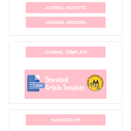
JOURNAL STATISTIC
JOURNAL INDEXING
template
JOURNAL TEMPLATE
sponsor
SUPORTED BY