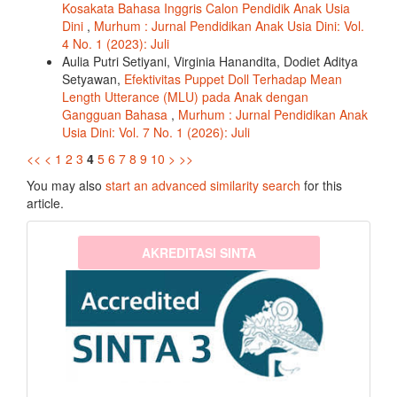
Kosakata Bahasa Inggris Calon Pendidik Anak Usia
Dini
,
Murhum : Jurnal Pendidikan Anak Usia Dini: Vol.
4 No. 1 (2023): Juli
Aulia Putri Setiyani, Virginia Hanandita, Dodiet Aditya
Setyawan,
Efektivitas Puppet Doll Terhadap Mean
Length Utterance (MLU) pada Anak dengan
Gangguan Bahasa
,
Murhum : Jurnal Pendidikan Anak
Usia Dini: Vol. 7 No. 1 (2026): Juli
<<
<
1
2
3
4
5
6
7
8
9
10
>
>>
You may also
start an advanced similarity search
for this
article.
sinta3
AKREDITASI SINTA