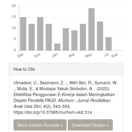
Downloads
Article
How to Cite
Details
Ulmadevi, U., Sesmiarni, Z. ., Witri Asri, R., Sumarni, W.
., Mulia, E., & Mustopa Yakub Simbolon, A. . (2023).
Efektifitas Penggunaan E-Kinerja dalam Meningkatkan
Disiplin Pendidik PAUD.
Murhum : Jurnal Pendidikan
Anak Usia Dini
,
4
(2), 543–554.
https://doi.org/10.37985/murhum.v4i2.314
More Citation Formats
Download Citation