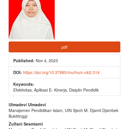
pdf
Published:
Nov 4, 2023
DOI:
https://doi.org/10.37985/murhum.v4i2.314
Keywords:
Efektivitas, Aplikasi E- Kinerja, Disiplin Pendidik
Main
Ulmadevi Ulmadevi
Manajemen Pendidikan Islam, UIN Sjech M. Djamil Djambek
Article
Bukittinggi
Content
Zulfani Sesmiarni