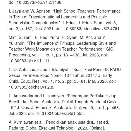
doi: 10.33373/kop.v4i2.1438.
I. Jaya and W. Aprison, “High School Teachers’ Performance
in Term of Transformational Leadership and Principle
Supervision Competencies,” J. Educ. J. Educ. Stud., vol. 6,
no. 2, p. 167, Dec. 2021, doi: 10.30983/educative.v6i2.4791.
Mimi Susanti, E. Hadi Putra, H. Syam, M. Arif, and Y.
Yuliandri, “The Influence of Principal Leadership Style and
Teacher Work Motivation on Teacher Performance,” GIC
Proceeding, vol. 1, no. 1, pp. 131–138, Jul. 2023, doi:
10.30983/gic.v1i1.111.
L. O. Anhusadar and I. Islamiyah, “Kualifikasi Pendidik PAUD
Sesuai Permendikbud Nomor 137 Tahun 2014,” J. Early
Child. Educ. Res., vol. 1, no. 2, pp. 55–61, Mar. 2020, doi:
10.37985/joecher.v1i2.8.
L. Anhusadar and I. Islamiyah, “Penerapan Perilaku Hidup
Bersih dan Sehat Anak Usia Dini di Tengah Pandemi Covid
19,” J. Obs. J. Pendidik. Anak Usia Dini, vol. 5, no. 1, p. 463,
Jul. 2020, doi: 10.31004/obsesi.v5i1.555.
A. Kurniawan et al., Pendidikan anak usia dini., 1st ed.
Padang: Global Eksekutif Teknologi., 2023. [Online].