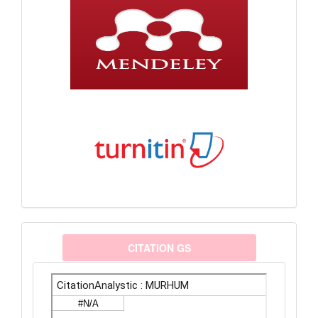
citationanalystic
CITATION GS