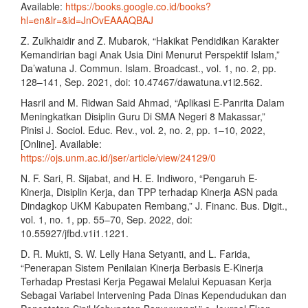
Available:
https://books.google.co.id/books?
hl=en&lr=&id=JnOvEAAAQBAJ
Z. Zulkhaidir and Z. Mubarok, “Hakikat Pendidikan Karakter
Kemandirian bagi Anak Usia Dini Menurut Perspektif Islam,”
Da’watuna J. Commun. Islam. Broadcast., vol. 1, no. 2, pp.
128–141, Sep. 2021, doi: 10.47467/dawatuna.v1i2.562.
Hasril and M. Ridwan Said Ahmad, “Aplikasi E-Panrita Dalam
Meningkatkan Disiplin Guru Di SMA Negeri 8 Makassar,”
Pinisi J. Sociol. Educ. Rev., vol. 2, no. 2, pp. 1–10, 2022,
[Online]. Available:
https://ojs.unm.ac.id/jser/article/view/24129/0
N. F. Sari, R. Sijabat, and H. E. Indiworo, “Pengaruh E-
Kinerja, Disiplin Kerja, dan TPP terhadap Kinerja ASN pada
Dindagkop UKM Kabupaten Rembang,” J. Financ. Bus. Digit.,
vol. 1, no. 1, pp. 55–70, Sep. 2022, doi:
10.55927/jfbd.v1i1.1221.
D. R. Mukti, S. W. Lelly Hana Setyanti, and L. Farida,
“Penerapan Sistem Penilaian Kinerja Berbasis E-Kinerja
Terhadap Prestasi Kerja Pegawai Melalui Kepuasan Kerja
Sebagai Variabel Intervening Pada Dinas Kependudukan dan