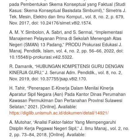
pada Pembentukan Skema Konseptual yang Faktual (Studi
Kasus: Skema Konseptual Basisdata Simbumil),” Simetris J.
Tek. Mesin, Elektro dan Ilmu Komput., vol. 8, no. 2, p. 679,
Nov. 2017, doi: 10.24176/simet.v8i2.1574.
A. M. Y. Simbolon, A. Sabri, and S. Sermal, “Implementasi
Manajemen Pelayanan Prima di Sekolah Menengah Atas
Negeri (SMAN) 13 Padang,” PRODU Prokurasi Edukasi J.
Manaj. Pendidik. Islam, vol. 4, no. 2, pp. 56–66, 2022, doi:
10.15548/p-prokurasi.v4i2.5322.
R. Damanik, “HUBUNGAN KOMPETENSI GURU DENGAN
KINERJA GURU,” J. Serunai Adm. Pendidik., vol. 8, no. 2,
Nov. 2019, doi: 10.37755/jsap.v8i2.170.
H. Tahir, “Penerapan E-Kinerja Dalam Menilai Kinerja
Aparatur Sipil Negara (Asn) Pada Kantor Dinas Perumahan
Kawasan Permukiman Dan Pertanahan Provinsi Sulawesi
Selatan,” 2021. [Online]. Available:
https://digilib.unismuh.ac.id/dokumen/detail/14921/
A. Mutohar, “Analisi Faktor-faktor Yang Mempengaruhi
Disiplin Kerja Pegawai Negeri Sipil,” J. Ilmu Manaj., vol. 2, no.
2, pp. 73–84, 2018, [Online]. Available: