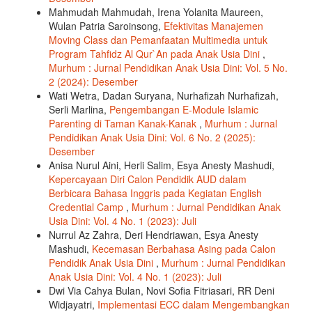
Mahmudah Mahmudah, Irena Yolanita Maureen,
Wulan Patria Saroinsong,
Efektivitas Manajemen
Moving Class dan Pemanfaatan Multimedia untuk
Program Tahfidz Al Qur`An pada Anak Usia Dini
,
Murhum : Jurnal Pendidikan Anak Usia Dini: Vol. 5 No.
2 (2024): Desember
Wati Wetra, Dadan Suryana, Nurhafizah Nurhafizah,
Serli Marlina,
Pengembangan E-Module Islamic
Parenting di Taman Kanak-Kanak
,
Murhum : Jurnal
Pendidikan Anak Usia Dini: Vol. 6 No. 2 (2025):
Desember
Anisa Nurul Aini, Herli Salim, Esya Anesty Mashudi,
Kepercayaan Diri Calon Pendidik AUD dalam
Berbicara Bahasa Inggris pada Kegiatan English
Credential Camp
,
Murhum : Jurnal Pendidikan Anak
Usia Dini: Vol. 4 No. 1 (2023): Juli
Nurrul Az Zahra, Deri Hendriawan, Esya Anesty
Mashudi,
Kecemasan Berbahasa Asing pada Calon
Pendidik Anak Usia Dini
,
Murhum : Jurnal Pendidikan
Anak Usia Dini: Vol. 4 No. 1 (2023): Juli
Dwi Via Cahya Bulan, Novi Sofia Fitriasari, RR Deni
Widjayatri,
Implementasi ECC dalam Mengembangkan