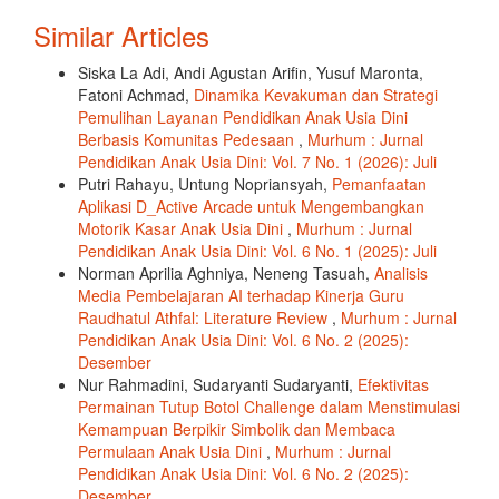
Similar Articles
Siska La Adi, Andi Agustan Arifin, Yusuf Maronta,
Fatoni Achmad,
Dinamika Kevakuman dan Strategi
Pemulihan Layanan Pendidikan Anak Usia Dini
Berbasis Komunitas Pedesaan
,
Murhum : Jurnal
Pendidikan Anak Usia Dini: Vol. 7 No. 1 (2026): Juli
Putri Rahayu, Untung Nopriansyah,
Pemanfaatan
Aplikasi D_Active Arcade untuk Mengembangkan
Motorik Kasar Anak Usia Dini
,
Murhum : Jurnal
Pendidikan Anak Usia Dini: Vol. 6 No. 1 (2025): Juli
Norman Aprilia Aghniya, Neneng Tasuah,
Analisis
Media Pembelajaran AI terhadap Kinerja Guru
Raudhatul Athfal: Literature Review
,
Murhum : Jurnal
Pendidikan Anak Usia Dini: Vol. 6 No. 2 (2025):
Desember
Nur Rahmadini, Sudaryanti Sudaryanti,
Efektivitas
Permainan Tutup Botol Challenge dalam Menstimulasi
Kemampuan Berpikir Simbolik dan Membaca
Permulaan Anak Usia Dini
,
Murhum : Jurnal
Pendidikan Anak Usia Dini: Vol. 6 No. 2 (2025):
Desember