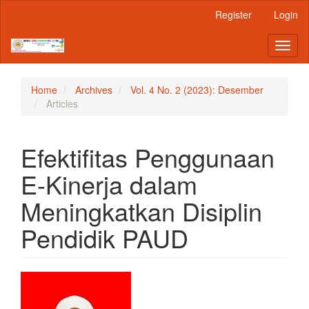
Main
Register
Login
Navigation
Main
Toggl
Content
naviga
Sidebar
Home
Archives
Vol. 4 No. 2 (2023): Desember
Articles
Efektifitas Penggunaan
E-Kinerja dalam
Meningkatkan Disiplin
Pendidik PAUD
Article
Sidebar