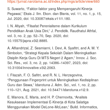
https://jurnal.narotama.ac.id/index.php/mgs/article/view/660
S. Suwarto, “Faktor-faktor yang Mempengaruhi Kinerja
Pegawai,” Eksis J. Ilm. Ekon. dan Bisnis, vol. 11, no. 1, p. 15,
Jul. 2020, doi: 10.33087/eksis.v11i1.180.
I. N. Afiyah, “Filsafat Perenialisme dalam Kurikulum
Pendidikan Anak Usia Dini,” J. Pendidik. Raudhatul Athfal,
vol. 3, no. 2, pp. 52–70, Sep. 2020, doi:
10.15575/japra.v3i2.8885.
A. Alfiandrizal, Z. Sesmiarni, I. Devi, A. Syafitri, and A. M. Y.
Simbolon, “Strategi Kepala Sekolah Dalam Meningkatkan
Disiplin Kerja Guru Di MTS Negeri 2 Agam,” Innov. J. Soc.
Sci. Res., vol. 3, no. 2, pp. 14386–14397, 2023, doi:
10.31004/innovative.v3i2.2063.
I. Fiiazah, F. O. Safitri, and R. N. L. Herzegovina,
“Penggunaan Fingerprint untuk Meningkatkan Kedisiplinan
Guru dan Siswa,” Idarotuna J. Adm. Sci., vol. 1, no. 2, pp.
110–121, Aug. 2021, doi: 10.54471/idarotuna.v1i2.9.
E. Manora, E. Maria, and H. P. Chernovita, “Analisis
Kesuksesan Implementasi E-Kinerja di Kota Salatiga
Menggunakan Model DeLone-McLean,” Build. Informatics,