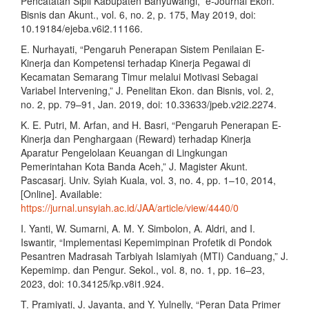
Pencatatan Sipil Kabupaten Banyuwangi,” e-Journal Ekon.
Bisnis dan Akunt., vol. 6, no. 2, p. 175, May 2019, doi:
10.19184/ejeba.v6i2.11166.
E. Nurhayati, “Pengaruh Penerapan Sistem Penilaian E-
Kinerja dan Kompetensi terhadap Kinerja Pegawai di
Kecamatan Semarang Timur melalui Motivasi Sebagai
Variabel Intervening,” J. Penelitan Ekon. dan Bisnis, vol. 2,
no. 2, pp. 79–91, Jan. 2019, doi: 10.33633/jpeb.v2i2.2274.
K. E. Putri, M. Arfan, and H. Basri, “Pengaruh Penerapan E-
Kinerja dan Penghargaan (Reward) terhadap Kinerja
Aparatur Pengelolaan Keuangan di Lingkungan
Pemerintahan Kota Banda Aceh,” J. Magister Akunt.
Pascasarj. Univ. Syiah Kuala, vol. 3, no. 4, pp. 1–10, 2014,
[Online]. Available:
https://jurnal.unsyiah.ac.id/JAA/article/view/4440/0
I. Yanti, W. Sumarni, A. M. Y. Simbolon, A. Aldri, and I.
Iswantir, “Implementasi Kepemimpinan Profetik di Pondok
Pesantren Madrasah Tarbiyah Islamiyah (MTI) Canduang,” J.
Kepemimp. dan Pengur. Sekol., vol. 8, no. 1, pp. 16–23,
2023, doi: 10.34125/kp.v8i1.924.
T. Pramiyati, J. Jayanta, and Y. Yulnelly, “Peran Data Primer