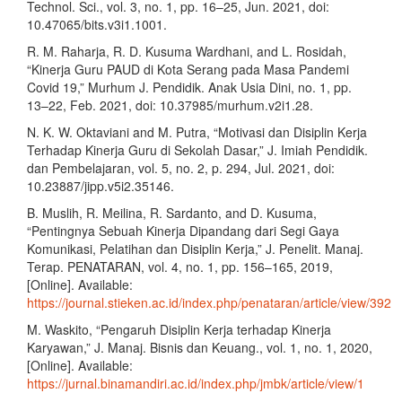
Technol. Sci., vol. 3, no. 1, pp. 16–25, Jun. 2021, doi:
10.47065/bits.v3i1.1001.
R. M. Raharja, R. D. Kusuma Wardhani, and L. Rosidah,
“Kinerja Guru PAUD di Kota Serang pada Masa Pandemi
Covid 19,” Murhum J. Pendidik. Anak Usia Dini, no. 1, pp.
13–22, Feb. 2021, doi: 10.37985/murhum.v2i1.28.
N. K. W. Oktaviani and M. Putra, “Motivasi dan Disiplin Kerja
Terhadap Kinerja Guru di Sekolah Dasar,” J. Imiah Pendidik.
dan Pembelajaran, vol. 5, no. 2, p. 294, Jul. 2021, doi:
10.23887/jipp.v5i2.35146.
B. Muslih, R. Meilina, R. Sardanto, and D. Kusuma,
“Pentingnya Sebuah Kinerja Dipandang dari Segi Gaya
Komunikasi, Pelatihan dan Disiplin Kerja,” J. Penelit. Manaj.
Terap. PENATARAN, vol. 4, no. 1, pp. 156–165, 2019,
[Online]. Available:
https://journal.stieken.ac.id/index.php/penataran/article/view/392
M. Waskito, “Pengaruh Disiplin Kerja terhadap Kinerja
Karyawan,” J. Manaj. Bisnis dan Keuang., vol. 1, no. 1, 2020,
[Online]. Available:
https://jurnal.binamandiri.ac.id/index.php/jmbk/article/view/1