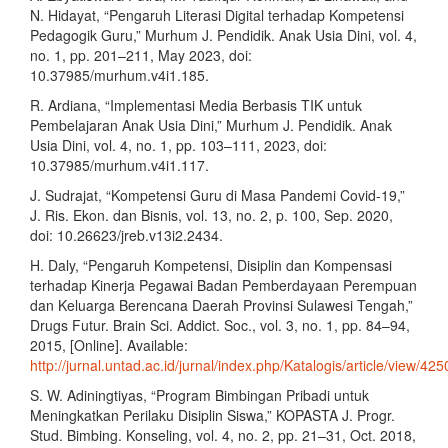
N. Hidayat, “Pengaruh Literasi Digital terhadap Kompetensi
Pedagogik Guru,” Murhum J. Pendidik. Anak Usia Dini, vol. 4,
no. 1, pp. 201–211, May 2023, doi:
10.37985/murhum.v4i1.185.
R. Ardiana, “Implementasi Media Berbasis TIK untuk
Pembelajaran Anak Usia Dini,” Murhum J. Pendidik. Anak
Usia Dini, vol. 4, no. 1, pp. 103–111, 2023, doi:
10.37985/murhum.v4i1.117.
J. Sudrajat, “Kompetensi Guru di Masa Pandemi Covid-19,”
J. Ris. Ekon. dan Bisnis, vol. 13, no. 2, p. 100, Sep. 2020,
doi: 10.26623/jreb.v13i2.2434.
H. Daly, “Pengaruh Kompetensi, Disiplin dan Kompensasi
terhadap Kinerja Pegawai Badan Pemberdayaan Perempuan
dan Keluarga Berencana Daerah Provinsi Sulawesi Tengah,”
Drugs Futur. Brain Sci. Addict. Soc., vol. 3, no. 1, pp. 84–94,
2015, [Online]. Available:
http://jurnal.untad.ac.id/jurnal/index.php/Katalogis/article/view/425
S. W. Adiningtiyas, “Program Bimbingan Pribadi untuk
Meningkatkan Perilaku Disiplin Siswa,” KOPASTA J. Progr.
Stud. Bimbing. Konseling, vol. 4, no. 2, pp. 21–31, Oct. 2018,