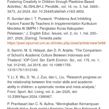
Fostering Creativity in Children through Plasticine-Based
Activities,” AL-ISHLAH J. Pendidik., vol. 16, no. 3, hal. 3465–
3473, Jul 2024, doi: 10.35445/alishlah.v16i3.4852.
R. Sundari dan I. T. Purwanti, “Problems And Inhibiting
Factors Faced By Teachers In Impplementation Kurikulum
Merdeka At SMPN 1 Pangkalan Kuras Kabupaten
Pelalawan,” J. English Educ. Issues, vol. 2, no. 1, hal. 200–
207, 2026, [Daring]. Tersedia pada:
https://joeei.ejournal.unri.ac.id/index.php/Joeei/article/view/3488
S. Samrin, M. S. Hidayat, dan D. R. Anjelia, “The Comparison
of School’s Academic Culture Between Indonesia and
Thailand,” IOP Conf. Ser. Earth Environ. Sci., vol. 175, no. 1,
hal. 012160, Jul 2018, doi: 10.1088/1755-
1315/175/1/012160.
Y. Li, X. Wu, D. Ye, J. Zuo, dan L. Liu, “Research progress on
the relationship between fine motor skills and academic
ability in children: a systematic review and meta-analysis,”
Front. Sport. Act. Living, vol. 6, Jan 2025, doi:
10.3389/fspor.2024.1386967.
P. Pranitasari dan C. N. Aulina, “Meningkatkan Kemampuan
Motorik Halus Anak melalui Kegiatan Usap Abur Kelompok A