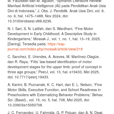
M. Fauziddin dan M. Agustin, “Symantic Literature Review:
Manfaat Artificial Intelligence (AI) pada Pendidikan Anak Usia
Dini di Indonesia,” J. Obs. J. Pendidik. Anak Usia Dini, vol. 8,
no. 6, hal. 1475–1488, Nov 2024, doi:
10.31004/obsesi.v8i6.6236.
N. I. Sari, S. N. Latifah, dan S. Wardhani, “Fine Motor
Development in Early Childhood: A Descriptive Study in
Kindergartens,” Mossak J., vol. 1, no. 1, hal. 13–19, 2025,
[Daring]. Tersedia pada:
https://esp-
journal.com/index.php/mossak/article/view/219
C. Sanchez, E. Urendes, A. Aceves, M. Martínez-Olagüe,
dan R. Raya, “Fitts’ law-based identification of motor
development stages for the upper limb: proof of concept in
three age groups,” PeerJ, vol. 13, hal. e19433, Mei 2025,
doi: 10.7717/peerj.19433.
A. Karimi, B. Poznanski, K. C. Hart, dan E. L. Nelson, “Fine
Motor Skills, Executive Function, and School Readiness in
Preschoolers with Externalizing Behavior Problems,” Behav.
Sci. (Basel)., vol. 15, no. 5, hal. 708, Mei 2025, doi:
10.3390/bs15050708.
J. C. Fernandez, U. Fahmida, G. P. Poluan, dan A. N. Dewi,