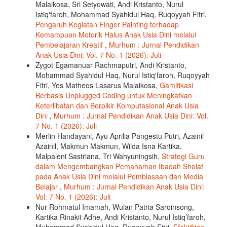
Malaikosa, Sri Setyowati, Andi Kristanto, Nurul
Istiq'faroh, Mohammad Syahidul Haq, Ruqoyyah Fitri,
Pengaruh Kegiatan Finger Painting terhadap
Kemampuan Motorik Halus Anak Usia Dini melalui
Pembelajaran Kreatif
,
Murhum : Jurnal Pendidikan
Anak Usia Dini: Vol. 7 No. 1 (2026): Juli
Zygot Egamanuar Rachmaputri, Andi Kristanto,
Mohammad Syahidul Haq, Nurul Istiq'faroh, Ruqoyyah
Fitri, Yes Matheos Lasarus Malaikosa,
Gamifikasi
Berbasis Unplugged Coding untuk Meningkatkan
Keterlibatan dan Berpikir Komputasional Anak Usia
Dini
,
Murhum : Jurnal Pendidikan Anak Usia Dini: Vol.
7 No. 1 (2026): Juli
Merlin Handayani, Ayu Aprilia Pangestu Putri, Azainil
Azainil, Makmun Makmun, Wilda Isna Kartika,
Malpaleni Sastriana, Tri Wahyuningsih,
Strategi Guru
dalam Mengembangkan Pemahaman Ibadah Sholat
pada Anak Usia Dini melalui Pembiasaan dan Media
Belajar
,
Murhum : Jurnal Pendidikan Anak Usia Dini:
Vol. 7 No. 1 (2026): Juli
Nur Rohmatul Imamah, Wulan Patria Saroinsong,
Kartika Rinakit Adhe, Andi Kristanto, Nurul Istiq’faroh,