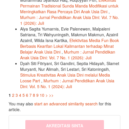
Muhammad Syahidul Haq, Ruqoyyah Fitri,
Efektifitas
Permainan Tradisional Sunda Manda Modifikasi untuk
Meningkatkan Rasa Percaya Diri Anak Usia Dini
,
Murhum : Jurnal Pendidikan Anak Usia Dini: Vol. 7 No.
1 (2026): Juli
Alya Sagita Yumarnis, Evie Palenewen, Malpaleni
Satriana, Tri Wahyuningsih, Makmun Makmun, Azainil
Azainil, Wilda Isna Kartika,
Efektivitas Media Fun Book
Berbasis Kearifan Lokal Kalimantan terhadap Minat
Belajar Anak Usia Dini
,
Murhum : Jurnal Pendidikan
Anak Usia Dini: Vol. 7 No. 1 (2026): Juli
Dyah Siti Fitriyani, Sri Gandini, Septia Hidayah, Slamet
Muryanti, Nur Alimah, Sri Lestari, Sri Katoningsih,
Stimulus Kreativitas Anak Usia Dini melalui Media
Loose Part
,
Murhum : Jurnal Pendidikan Anak Usia
Dini: Vol. 5 No. 1 (2024): Juli
1
2
3
4
5
6
7
8
9
10
>
>>
You may also
start an advanced similarity search
for this
article.
sinta3
AKREDITASI SINTA