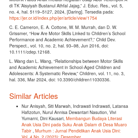
di TK ’Aisyiyah Bustanul Athfal Jajag,” J. Educ. Res., vol. 5,
no. 4, hal. 5119–5127, 2024, [Daring]. Tersedia pada:
https://jer.or.id/index.php/jer/article/view/1754
C. E. Cameron, E. A. Cottone, W. M. Murrah, dan D. W.
Grissmer, “How Are Motor Skills Linked to Children’s School
Performance and Academic Achievement?,” Child Dev.
Perspect., vol. 10, no. 2, hal. 93–98, Jun 2016, doi:
10.1111/cdep.12168.
L. Wang dan L. Wang, “Relationships between Motor Skills
and Academic Achievement in School-Aged Children and
Adolescents: A Systematic Review,” Children, vol. 11, no. 3,
hal. 336, Mar 2024, doi: 10.3390/children11030336.
Similar Articles
Nur Anisyah, Siti Marwah, Indrawati Indrawati, Latansa
Hafizotun, Nurul Annisa Dewantari Nasution, Vivi
Yumarni, Dini Kausari,
Membangun Budaya Literasi
Anak Usia Dini pada Suku Anak Dalam di Desa Muaro
Tabir
,
Murhum : Jurnal Pendidikan Anak Usia Dini:
Vol. 4 No. 2 (2023): Desember