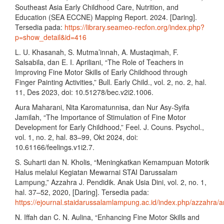
Southeast Asia Early Childhood Care, Nutrition, and
Education (SEA ECCNE) Mapping Report. 2024. [Daring].
Tersedia pada:
https://library.seameo-recfon.org/index.php?
p=show_detail&id=416
L. U. Khasanah, S. Mutma’innah, A. Mustaqimah, F.
Salsabila, dan E. I. Apriliani, “The Role of Teachers in
Improving Fine Motor Skills of Early Childhood through
Finger Painting Activities,” Bull. Early Child., vol. 2, no. 2, hal.
11, Des 2023, doi: 10.51278/bec.v2i2.1006.
Aura Maharani, Nita Karomatunnisa, dan Nur Asy-Syifa
Jamilah, “The Importance of Stimulation of Fine Motor
Development for Early Childhood,” Feel. J. Couns. Psychol.,
vol. 1, no. 2, hal. 83–99, Okt 2024, doi:
10.61166/feelings.v1i2.7.
S. Suharti dan N. Kholis, “Meningkatkan Kemampuan Motorik
Halus melalui Kegiatan Mewarnai STAI Darussalam
Lampung,” Azzahra J. Pendidik. Anak Usia Dini, vol. 2, no. 1,
hal. 37–52, 2020, [Daring]. Tersedia pada:
https://ejournal.staidarussalamlampung.ac.id/index.php/azzahra/ar
N. Iffah dan C. N. Aulina, “Enhancing Fine Motor Skills and