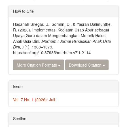
Article
How to Cite
Details
Hasanah Siregar, U., Sormin, D., & Yasrah Dalimunthe,
R. (2026). Implementasi Kegiatan Usap Abur sebagai
Upaya Guru dalam Mengembangkan Motorik Halus
Anak Usia Dini.
Murhum : Jurnal Pendidikan Anak Usia
Dini
,
7
(1), 1368–1379.
https://doi.org/10.37985/murhum.v7i1.2114
More Citation Formats
Download Citation
Issue
Vol. 7 No. 1 (2026): Juli
Section