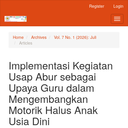
Main
Register
Login
Navigation
Main
Toggl
Content
naviga
Sidebar
Home
Archives
Vol. 7 No. 1 (2026): Juli
Articles
Implementasi Kegiatan
Usap Abur sebagai
Upaya Guru dalam
Mengembangkan
Motorik Halus Anak
Usia Dini