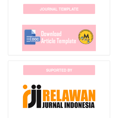
template
JOURNAL TEMPLATE
sponsor
SUPORTED BY