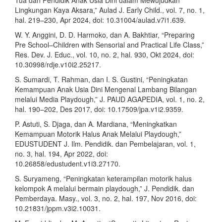
Tua dan Pendidik Anak Usia Dini dalam Mewujudkan
Lingkungan Kaya Aksara,” Aulad J. Early Child., vol. 7, no. 1,
hal. 219–230, Apr 2024, doi: 10.31004/aulad.v7i1.639.
W. Y. Anggini, D. D. Harmoko, dan A. Bakhtiar, “Preparing
Pre School–Children with Sensorial and Practical Life Class,”
Res. Dev. J. Educ., vol. 10, no. 2, hal. 930, Okt 2024, doi:
10.30998/rdje.v10i2.25217.
S. Sumardi, T. Rahman, dan I. S. Gustini, “Peningkatan
Kemampuan Anak Usia Dini Mengenal Lambang Bilangan
melalui Media Playdough,” J. PAUD AGAPEDIA, vol. 1, no. 2,
hal. 190–202, Des 2017, doi: 10.17509/jpa.v1i2.9359.
P. Astuti, S. Djaga, dan A. Mardiana, “Meningkatkan
Kemampuan Motorik Halus Anak Melalui Playdough,”
EDUSTUDENT J. Ilm. Pendidik. dan Pembelajaran, vol. 1,
no. 3, hal. 194, Apr 2022, doi:
10.26858/edustudent.v1i3.27170.
S. Suryameng, “Peningkatan keterampilan motorik halus
kelompok A melalui bermain playdough,” J. Pendidik. dan
Pemberdaya. Masy., vol. 3, no. 2, hal. 197, Nov 2016, doi:
10.21831/jppm.v3i2.10031.