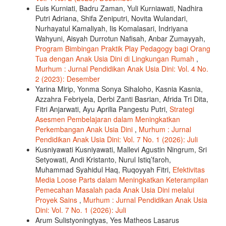
Euis Kurniati, Badru Zaman, Yuli Kurniawati, Nadhira
Putri Adriana, Shifa Zeniputri, Novita Wulandari,
Nurhayatul Kamaliyah, Iis Komalasari, Indriyana
Wahyuni, Aisyah Durrotun Nafisah, Anbar Zumayyah,
Program Bimbingan Praktik Play Pedagogy bagi Orang
Tua dengan Anak Usia Dini di Lingkungan Rumah
,
Murhum : Jurnal Pendidikan Anak Usia Dini: Vol. 4 No.
2 (2023): Desember
Yarina Mirip, Yonma Sonya Sihaloho, Kasnia Kasnia,
Azzahra Febriyela, Derbi Zanti Basrian, Afrida Tri Dita,
Fitri Anjarwati, Ayu Aprilia Pangestu Putri,
Strategi
Asesmen Pembelajaran dalam Meningkatkan
Perkembangan Anak Usia Dini
,
Murhum : Jurnal
Pendidikan Anak Usia Dini: Vol. 7 No. 1 (2026): Juli
Kusniyawati Kusniyawati, Mallevi Agustin Ningrum, Sri
Setyowati, Andi Kristanto, Nurul Istiq’faroh,
Muhammad Syahidul Haq, Ruqoyyah Fitri,
Efektivitas
Media Loose Parts dalam Meningkatkan Keterampilan
Pemecahan Masalah pada Anak Usia Dini melalui
Proyek Sains
,
Murhum : Jurnal Pendidikan Anak Usia
Dini: Vol. 7 No. 1 (2026): Juli
Arum Sulistyoningtyas, Yes Matheos Lasarus