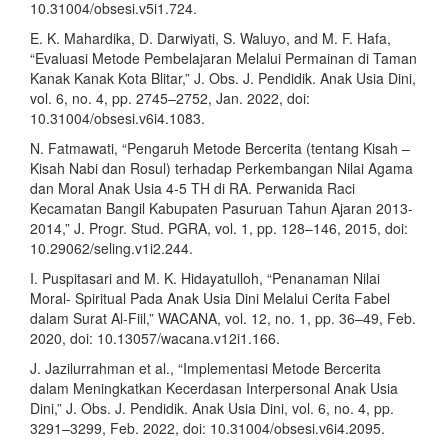
10.31004/obsesi.v5i1.724.
E. K. Mahardika, D. Darwiyati, S. Waluyo, and M. F. Hafa,
“Evaluasi Metode Pembelajaran Melalui Permainan di Taman
Kanak Kanak Kota Blitar,” J. Obs. J. Pendidik. Anak Usia Dini,
vol. 6, no. 4, pp. 2745–2752, Jan. 2022, doi:
10.31004/obsesi.v6i4.1083.
N. Fatmawati, “Pengaruh Metode Bercerita (tentang Kisah –
Kisah Nabi dan Rosul) terhadap Perkembangan Nilai Agama
dan Moral Anak Usia 4-5 TH di RA. Perwanida Raci
Kecamatan Bangil Kabupaten Pasuruan Tahun Ajaran 2013-
2014,” J. Progr. Stud. PGRA, vol. 1, pp. 128–146, 2015, doi:
10.29062/seling.v1i2.244.
I. Puspitasari and M. K. Hidayatulloh, “Penanaman Nilai
Moral- Spiritual Pada Anak Usia Dini Melalui Cerita Fabel
dalam Surat Al-Fiil,” WACANA, vol. 12, no. 1, pp. 36–49, Feb.
2020, doi: 10.13057/wacana.v12i1.166.
J. Jazilurrahman et al., “Implementasi Metode Bercerita
dalam Meningkatkan Kecerdasan Interpersonal Anak Usia
Dini,” J. Obs. J. Pendidik. Anak Usia Dini, vol. 6, no. 4, pp.
3291–3299, Feb. 2022, doi: 10.31004/obsesi.v6i4.2095.