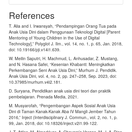
References
T. Alia and I. Irwansyah, “Pendampingan Orang Tua pada
Anak Usia Dini dalam Penggunaan Teknologi Digital [Parent
Mentoring of Young Children in the Use of Digital
Technology],” Polyglot J. Ilm., vol. 14, no. 1, p. 65, Jan. 2018,
doi: 10.19166/pji.v14i1.639.
W. Meilin Saputri, H. Machmud, L. Anhusadar, Z. Mustang,
and N. Hasana Safei, “Kesenian Khabanti: Meningkatkan
Perkembangan Seni Anak Usia Dini,” Murhum J. Pendidik.
Anak Usia Dini, vol. 4, no. 2, pp. 247–258, Sep. 2023, doi:
10.37985/murhum.v4i2.181.
D. Suryana, Pendidikan anak usia dini teori dan praktik
pembelajaran. Prenada Media, 2021.
M. Musyarofah, “Pengembangan Aspek Sosial Anak Usia
Dini di Taman Kanak-Kanak Aba IV Mangli Jember Tahun
2016,” Inject (Interdisciplinary J. Commun., vol. 2, no. 1, p.
99, Jan. 2018, doi: 10.18326/inject.v2i1.99-122.