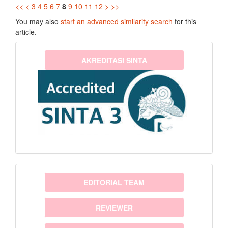
<<
<
3
4
5
6
7
8
9
10
11
12
>
>>
You may also
start an advanced similarity search
for this
article.
sinta3
AKREDITASI SINTA
menu
EDITORIAL TEAM
REVIEWER