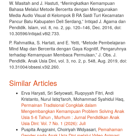
W. Masitah and J. Hastuti, “Meningkatkan Kemampuan
Bahasa Melalui Metode Bercerita dengan Menggunakan
Media Audio Visual di Kelompok B RA Saidi Turi Kecamatan
Pancur Batu Kabupaten Deli Serdang,” Intiqad J. Agama dan
Pendidik. Islam, vol. 8, no. 2, pp. 120–146, Dec. 2016, doi:
10.30596/intiqad.v8i2.733.
P. Rahmatika, S. Hartati, and E. Yetti, “Metode Pembelajaran
Mind Map dan Bercerita dengan Gaya Kognitif, Pengaruhnya
terhadap Kemampuan Membaca Permulaan,” J. Obs. J.
Pendidik. Anak Usia Dini, vol. 3, no. 2, p. 548, Aug. 2019, doi:
10.31004/obsesi.v3i2.260.
Similar Articles
Erva Haryati, Sri Setyowati, Ruqoyyah Fitri, Andi
Kristanto, Nurul Istiq'faroh, Mohammad Syahidul Haq,
Permainan Tradisional Congklak dalam
Mengembangkan Kemampuan Problem Solving Anak
Usia 5-6 Tahun
,
Murhum : Jurnal Pendidikan Anak
Usia Dini: Vol. 7 No. 1 (2026): Juli
Puspita Anggraini, Choiriyah Widyasari,
Pemahaman
Gender pada Anak Usia Dini melalui Video Animasi