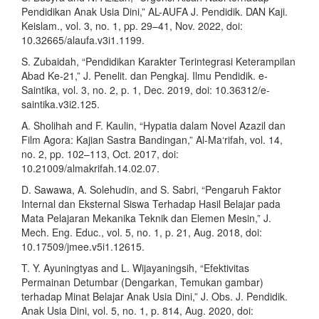
Pendidikan Anak Usia Dini,” AL-AUFA J. Pendidik. DAN Kaji.
Keislam., vol. 3, no. 1, pp. 29–41, Nov. 2022, doi:
10.32665/alaufa.v3i1.1199.
S. Zubaidah, “Pendidikan Karakter Terintegrasi Keterampilan
Abad Ke-21,” J. Penelit. dan Pengkaj. Ilmu Pendidik. e-
Saintika, vol. 3, no. 2, p. 1, Dec. 2019, doi: 10.36312/e-
saintika.v3i2.125.
A. Sholihah and F. Kaulin, “Hypatia dalam Novel Azazil dan
Film Agora: Kajian Sastra Bandingan,” Al-Ma‘rifah, vol. 14,
no. 2, pp. 102–113, Oct. 2017, doi:
10.21009/almakrifah.14.02.07.
D. Sawawa, A. Solehudin, and S. Sabri, “Pengaruh Faktor
Internal dan Eksternal Siswa Terhadap Hasil Belajar pada
Mata Pelajaran Mekanika Teknik dan Elemen Mesin,” J.
Mech. Eng. Educ., vol. 5, no. 1, p. 21, Aug. 2018, doi:
10.17509/jmee.v5i1.12615.
T. Y. Ayuningtyas and L. Wijayaningsih, “Efektivitas
Permainan Detumbar (Dengarkan, Temukan gambar)
terhadap Minat Belajar Anak Usia Dini,” J. Obs. J. Pendidik.
Anak Usia Dini, vol. 5, no. 1, p. 814, Aug. 2020, doi: