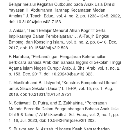
Belajar melalui Kegiatan Outbound pada Anak Usia Dini di
Yayasan H. Abdurrahim Harahap Kecamatan Medan
Amplas,” J. Teach. Educ., vol. 4, no. 2, pp. 1238–1245, 2022,
doi: 10.31004/jote.v4i2.7153.
J. Anidar, “Teori Belajar Menurut Aliran Kognitif Serta
Implikasinya Dalam Pembelajaran,” J. Al-Taujih Bingkai
Bimbing. dan Konseling Islam., vol. 3, no. 2, pp. 8–16, Dec.
2017, doi: 10.15548/atj.v3i2.528.
P. Harahap, “Perbandingan Pengajaran Keterampilan
Berbicara Bahasa Arab dan Bahasa Inggris di Sekolah Tinggi
Agama Islam Negeri Curup,” Arab. J. Bhs. Arab, vol. 1, no. 2,
p. 153, Dec. 2017, doi: 10.29240/jba.v1i2.323.
T. Musfiroh and B. Listyorini, “Konstruk Kompetensi Literasi
untuk Siswa Sekolah Dasar,” LITERA, vol. 15, no. 1, Aug.
2016, doi: 10.21831/ltr.v15i1.9751.
N. Setiawati, D. Putra, and Z. Zukhairina, “Penerapan
Metode Bercerita Dalam Pengembangan Bahasa Anak Usia
Dini 5-6 Tahun,” Al-Miskawaih J. Sci. Educ., vol. 2, no. 1, pp.
1–16, Jul. 2023, doi: 10.56436/mijose.v2i1.202.
S. Busyra and N. Azizah, “Urgensi Kisah Nabi terhadap