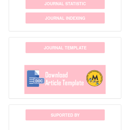
JOURNAL STATISTIC
JOURNAL INDEXING
template
JOURNAL TEMPLATE
sponsor
SUPORTED BY