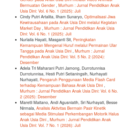
Bermuatan Gender
,
Murhum : Jurnal Pendidikan Anak
Usia Dini: Vol. 6 No. 1 (2025): Juli
Cindy Putri Artalita, Ilham Sunaryo,
Optimalisasi Jiwa
Kewirausahaan pada Anak Usia Dini melalui Kegiatan
Market Day
,
Murhum : Jurnal Pendidikan Anak Usia
Dini: Vol. 6 No. 1 (2025): Juli
Nurlaila Hayati, Masganti Sit,
Peningkatan
Kemampuan Mengenal Huruf melalui Permainan Ular
Tangga pada Anak Usia Dini
,
Murhum : Jurnal
Pendidikan Anak Usia Dini: Vol. 5 No. 2 (2024):
Desember
Adela Tri Maharani Putri Jamong, Durrotunnisa
Durrotunnisa, Hesti Putri Setianingsih, Nurhayati
Nurhayati,
Pengaruh Penggunaan Media Flash Card
terhadap Kemampuan Bahasa Anak Usia Dini
,
Murhum : Jurnal Pendidikan Anak Usia Dini: Vol. 6 No.
2 (2025): Desember
Maretli Maitano, Andi Agusniatih, Sri Nurhayati, Besse
Nirmala,
Analisis Aktivitas Bermain Pasir Kinetik
sebagai Media Stimulasi Perkembangan Motorik Halus
Anak Usia Dini
,
Murhum : Jurnal Pendidikan Anak
Usia Dini: Vol. 7 No. 1 (2026): Juli