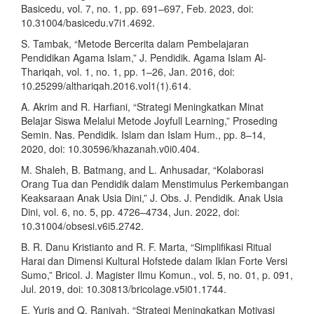
Basicedu, vol. 7, no. 1, pp. 691–697, Feb. 2023, doi:
10.31004/basicedu.v7i1.4692.
S. Tambak, “Metode Bercerita dalam Pembelajaran
Pendidikan Agama Islam,” J. Pendidik. Agama Islam Al-
Thariqah, vol. 1, no. 1, pp. 1–26, Jan. 2016, doi:
10.25299/althariqah.2016.vol1(1).614.
A. Akrim and R. Harfiani, “Strategi Meningkatkan Minat
Belajar Siswa Melalui Metode Joyfull Learning,” Proseding
Semin. Nas. Pendidik. Islam dan Islam Hum., pp. 8–14,
2020, doi: 10.30596/khazanah.v0i0.404.
M. Shaleh, B. Batmang, and L. Anhusadar, “Kolaborasi
Orang Tua dan Pendidik dalam Menstimulus Perkembangan
Keaksaraan Anak Usia Dini,” J. Obs. J. Pendidik. Anak Usia
Dini, vol. 6, no. 5, pp. 4726–4734, Jun. 2022, doi:
10.31004/obsesi.v6i5.2742.
B. R. Danu Kristianto and R. F. Marta, “Simplifikasi Ritual
Harai dan Dimensi Kultural Hofstede dalam Iklan Forte Versi
Sumo,” Bricol. J. Magister Ilmu Komun., vol. 5, no. 01, p. 091,
Jul. 2019, doi: 10.30813/bricolage.v5i01.1744.
E. Yuris and Q. Raniyah, “Strategi Meningkatkan Motivasi