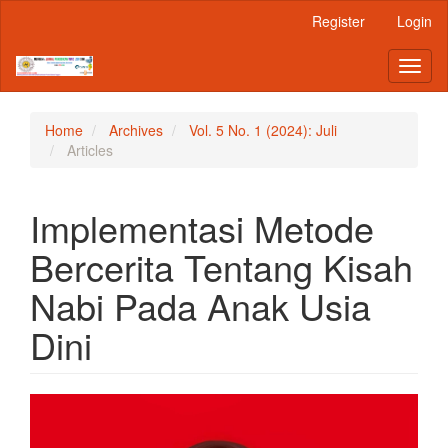
Main
Register
Login
Navigation
Main
Toggl
Content
naviga
Sidebar
Home
Archives
Vol. 5 No. 1 (2024): Juli
Articles
Implementasi Metode
Bercerita Tentang Kisah
Nabi Pada Anak Usia
Dini
Article
Sidebar