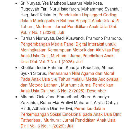
Sri Nuryati, Yes Matheos Lasarus Malaikosa,
Ruqoyyah Fitri, Nurul Istiq'faroh, Muhammad Syahidul
Haq, Andi Kristanto,
Pendekatan Unplugged Coding
dalam Meningkatkan Bahasa Reseptif Anak Usia 4–5
Tahun
,
Murhum : Jurnal Pendidikan Anak Usia Dini:
Vol. 7 No. 1 (2026): Juli
Farihah Nurhayati, Dedi Kuswandi, Pramono Pramono,
Pengembangan Media Panel Digital Interaktif untuk
Meningkatkan Kemampuan Motorik dan Aktivitas Pagi
Anak Usia Dini
,
Murhum : Jurnal Pendidikan Anak
Usia Dini: Vol. 7 No. 1 (2026): Juli
Khofifah Indar Rahman, Khadijah Khadijah, Ahmad
Syukri Sitorus,
Penanaman Nilai Agama dan Moral
Pada Anak Usia 5-6 Tahun melalui Media Audiovisual
dan Metode Latihan
,
Murhum : Jurnal Pendidikan
Anak Usia Dini: Vol. 6 No. 2 (2025): Desember
Miranda Octaviana Ramadhani, Shera Anandya
Zalzahira, Retno Eka Pratiwi Maharani, Allyfia Cahya
Rindi, Adharina Dian Pertiwi,
Peran Ibu dalam
Perkembangan Sosial Emosional pada Anak Usia Dini:
Fatherless
,
Murhum : Jurnal Pendidikan Anak Usia
Dini: Vol. 6 No. 1 (2025): Juli