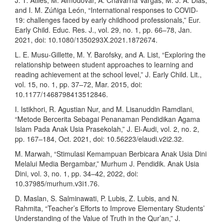
J. T. Atiles, M. Almodóvar, A. Chavarría Vargas, M. J. A. Dias,
and I. M. Zúñiga León, “International responses to COVID-
19: challenges faced by early childhood professionals,” Eur.
Early Child. Educ. Res. J., vol. 29, no. 1, pp. 66–78, Jan.
2021, doi: 10.1080/1350293X.2021.1872674.
L. E. Musu-Gillette, M. Y. Barofsky, and A. List, “Exploring the
relationship between student approaches to learning and
reading achievement at the school level,” J. Early Child. Lit.,
vol. 15, no. 1, pp. 37–72, Mar. 2015, doi:
10.1177/1468798413512846.
I. Istikhori, R. Agustian Nur, and M. Lisanuddin Ramdlani,
“Metode Bercerita Sebagai Penanaman Pendidikan Agama
Islam Pada Anak Usia Prasekolah,” J. El-Audi, vol. 2, no. 2,
pp. 167–184, Oct. 2021, doi: 10.56223/elaudi.v2i2.32.
M. Marwah, “Stimulasi Kemampuan Berbicara Anak Usia Dini
Melalui Media Bergambar,” Murhum J. Pendidik. Anak Usia
Dini, vol. 3, no. 1, pp. 34–42, 2022, doi:
10.37985/murhum.v3i1.76.
D. Maslan, S. Salminawati, P. Lubis, Z. Lubis, and N.
Rahmita, “Teacher’s Efforts to Improve Elementary Students’
Understanding of the Value of Truth in the Qur’an,” J.