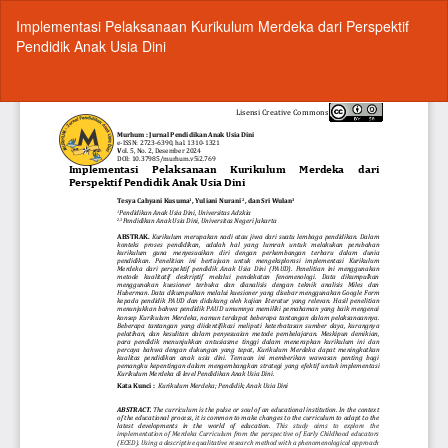
Return
Implementasi Pelaksanaan Kurikulum Merdeka dari Perspektif
to
Pendidik Anak Usia Dini
Article
Details
Do
Do
P